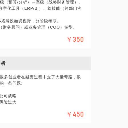
中级（预算/分析）→高级（战略财务管理）。
字化工具（ERP/BI）、软技能（跨部门沟
超自然元素（如狼人、吸血鬼）。
CFA拓展投融资视野，分阶段考取。
地团队”，东南亚/中东侧重译制或外籍演员国内
（财务顾问）或业务管理（COO）转型。
动流程优化，积累行业资源与人脉网络。
￥350
、财务、风控等话题，但无法解答非常专业
分析
很多创业者在融资过程中走了大量弯路，浪
的一些问题:
撑公司战略
人风险过大
￥450
人感兴趣程度有多少？