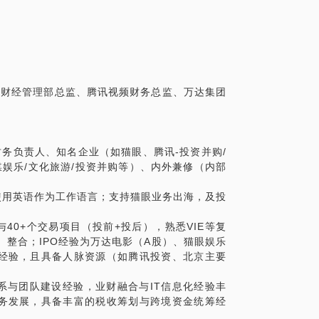
务测算优化建议
构设计、合同条款，交易风险点、公司治理架
判注意事项
股财经管理部总监、腾讯视频财务总监、万达集团
司财务负责人、知名企业（如猫眼、腾讯-投资并购/
媒娱乐/文化旅游/投资并购等）、内外兼修（内部
利使用英语作为工作语言；支持猫眼业务出海，及投
与40+个交易项目（投前+投后），熟悉VIE等复
、整合；IPO经验为万达电影（A股）、猫眼娱乐
经验，且具备人脉资源（如腾讯投资、北京主要
务体系与团队建设经验，业财融合与IT信息化经验丰
务发展，具备丰富的税收筹划与跨境资金统筹经