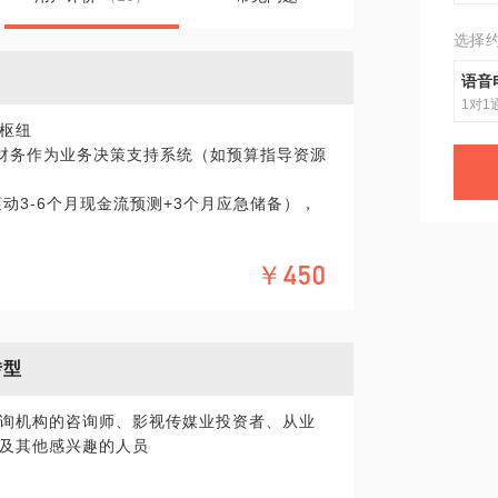
选择
语音
1对1
枢纽
，将财务作为业务决策支持系统（如预算指导资源
动3-6个月现金流预测+3个月应急储备），
CAC/LTV、库存周转率）实时监控经营健康
￥450
/付款/开票/合同审批），OA固化或表单化
转型
杠杆成本（动态调）、虚荣成本（砍掉） 分类
询机构的咨询师、影视传媒业投资者、从业
及其他感兴趣的人员
议（如定价策略、客户账期设计），从后端记录