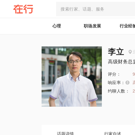
心理
职场发展
行业经
李立
高级财务总
评分：
9
响应率：
约聊人数：
话题详情
行家自述