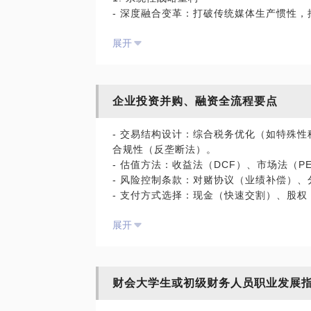
- 深度融合变革：打破传统媒体生产惯性，
三、合规经营与风险防控：筑牢生存底线
新媒体增量。
1. 税务优化合法化：善用小微减免、研发
展开
- 技术驱动定位：以AI、大数据、VR/A
金可免刑责，虚开则重罚）。
发。
2. 合同陷阱规避：超10万元合同需法务
- 全球化布局：通过国际合作、海外并购建
3. 主体隔离操作：严格区分个人/企业账
源。
企业投资并购、融资全流程要点
四、高管财务素养提升：融资与决策必修课
2. 技术赋能与内容创新
1. 融资能力构建：掌握单位经济模型（CA
- 交易结构设计：综合税务优化（如特殊
- 内容工业化：构建“IP生态圈”，开发
0%），理性应对对赌条款。
合规性（反垄断法）。
- 创作机制升级：建立产学研结合的人才
2. 报表关键解读：看懂三张表逻辑（现金
- 估值方法：收益法（DCF）、市场法（P
金流为负）。
- 风险控制条款：对赌协议（业绩补偿）
3. 全链路风险管理
3. 合规底线思维：明确法律红线（如发
- 支付方式选择：现金（快速交割）、股
- 风险分级防控：划分高/中/低风险等级
本）。
预案。
展开
- 投后整合：业务协同（技术/市场资源）
- 制作风险管控：合同规范化、成本动态
4. 商业模式突破
- 收入多元化：拓展会员付费、广告植入
财会大学生或初级财务人员职业发展
- 用户价值深耕：通过数据仪表盘（如CAC