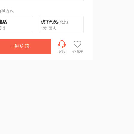
约聊方式
电话
线下约见
(
北京
)
通话
1对1面谈
一键约聊
客服
心愿单