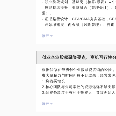
- 职业阶段规划：基础岗（核算/报表）→
5. 出海短剧转型
- 技能持续提升：业财融合（管理会计）、数
- 本土化策略：
通）。
- 内容嫁接：融合中式“爽感”叙事与欧美
- 证书路径设计：CPA/CMA夯实基础，
- 制作模式：欧美市场采用“海外拍摄+本
- 跨领域拓展：向金融（风险管理）、咨询
拍摄。
- 实战经验积累：参与并购项目、业财联
- 工业化体系：
展开
注意：我是财务背景，可以回答战略、商务
的影片的策划、拍摄、营销的话题
创业企业股权融资要点、商机可行性
根据我做在帮初创企业做融资咨询的经验，
费大量精力与时间但得不到结果，经常常见
1.烧钱买增长
2.核心团队与公司掌控的资源远远不够支
3.融资条款过于有利于投资人，导致创始
等等
展开
因此，我可以分享的话题有:
1.您的商业计划可行性有多大？预计投资