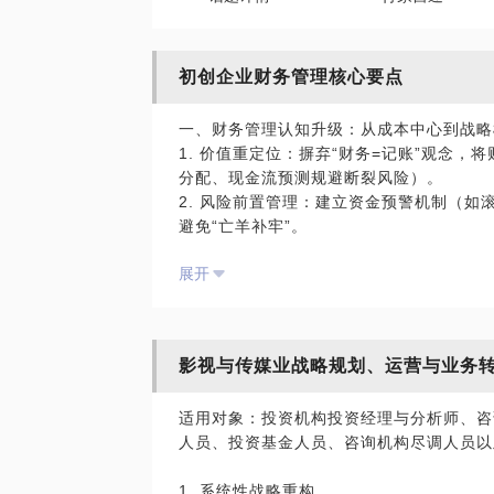
初创企业财务管理核心要点
一、财务管理认知升级：从成本中心到战略
1. 价值重定位：摒弃“财务=记账”观念
分配、现金流预测规避断裂风险）。
2. 风险前置管理：建立资金预警机制（如滚
避免“亡羊补牢”。
3. 数据驱动经营：通过核心指标仪表盘（如
展开
度，告别“蒙眼狂奔”。
二、财务职能重构：小团队发挥大作用
1. 关键流程精简：建立四类必控流程（报销
影视与传媒业战略规划、运营与业务
执行，杜绝“草台班子”。
2. 成本精准狙击：按致命成本（必保）、
适用对象：投资机构投资经理与分析师、咨
管控，资源向价值环节倾斜。
人员、投资基金人员、咨询机构尽调人员以
3. 业财融合渗透：财务人员参与业务会
转向前端风控。
1. 系统性战略重构