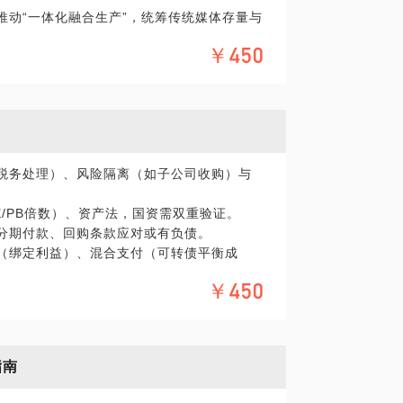
推动“一体化融合生产”，统筹传统媒体存量与
加计扣除等政策，拒绝“两套账”（偷税首次罚
￥450
R为核心竞争力，实现内容智能化生产与精准分
财务双审，警惕单方解约、无限连带责任条款。
立跨国传播矩阵，输出本土IP并引入国际资
户，注册资本实缴到位，避免财产混同风险。
C<3倍LTV）、燃烧率（月耗资<融资额2
性税务处理）、风险隔离（如子公司收购）与
多元内容形态（网络剧、短视频、互动剧）。
培养体系，孵化复合型创作团队。
流表>利润表），识别“增长幻觉”（营收增但现
E/PB倍数）、资产法，国资需双重验证。
、分期付款、回购条款应对或有负债。
票流规范、股权代持协议），为资本化铺路。
权（绑定利益）、混合支付（可转债平衡成
（如政策合规、资金链断裂、艺人舆情），制定
￥450
、商誉减值预防（动态业绩监控）。
监控、技术备份方案应对拍摄中断。
、衍生品开发、跨界电商等盈利模式。
指南
/LTV）优化用户体验，提升粘性。