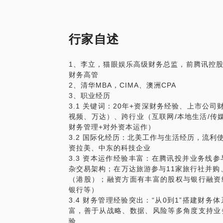
2.商业计划书、公司战略、商业模式与财
3.股权融资要点，例如如何估值、法律架
构安排，出让股份多少以及与投资人合同谈
行家自述
4.尽职调查要点，如何配合投资人尽调
1、李立，猫眼娱乐高级财务总监，前腾讯控
财务高管
2、清华MBA，CIMA、澳洲CPA
3、职业经历
3.1 关键词：20年+资深财务经验、上市公
视频、万达）、跨行业（互联网/本地生活/传
财务管理+对外资本运作）
3.2 国际化经历：北美工作与生活经历，流
资拉美、中东的科技企业
3.3 资本运作经验丰富：在腾讯投并业务线参
杂交易架构；在万达旅游参与11家旅行社并购
（港股）；融资方面有丰富的股权与银行融资
银行等）
3.4 财务管理经验突出：“从0到1”搭建财
富，善于从战略、数据、风险等多角度支持业
验