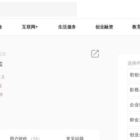
验
互联网+
生活服务
创业融资
教
北京
选择
监
初创
.3
高
影视
29
企业
财会
创业
用户评价
（16）
常见问题