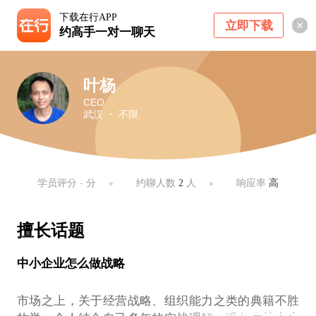
下载在行APP
立即下载
约高手一对一聊天
叶杨
CEO
武汉 ・ 不限
学员评分
-
分
约聊人数
2
人
响应率
高
擅长话题
中小企业怎么做战略
市场之上，关于经营战略、组织能力之类的典籍不胜