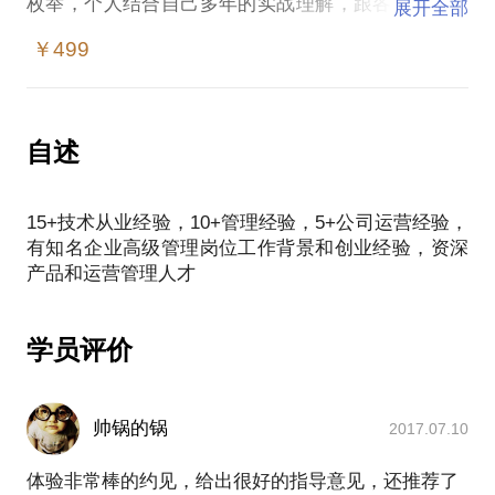
枚举，个人结合自己多年的实战理解，跟各位就中小
展开全部
企业战略的理解分享如下：
￥499
1、企业战略跟如何操作相关，要从时间和空间两个维
度进行观察；企业定要厘清使命、愿景、价值观和战
略之间的关系。
2、战略最重要跟企业的业务深度结合起来，擅用数据
自述
说话（运营数据）
3、战略要讲清楚战什么、如何战，略什么、如何略。
15+技术从业经验，10+管理经验，5+公司运营经验，
大多数中小企业的领导者，由于时间和精力分配的原
有知名企业高级管理岗位工作背景和创业经验，资深
因，大多都精通业务，粗鄙于管理，为了能够真实的
帮助到各位，便于中小企业的领导者能够少走弯路，
能够快速结合自己的业务，制订企业行之有效的经营
战略，小白特奉上自创的战略自查地图一枚，帮各位
学员评价
从投资、业务、活动三个维度展开战略的目标的定义:
1、投资维度，可以定义利润目标；
2、业务维度，可以定义销售和回款目标；
帅锅的锅
2017.07.10
3、活动维度，可以落地到市场、研发、营销各环节，
从数量、质量、时间、空间、资源、绩效各维度进行
体验非常棒的约见，给出很好的指导意见，还推荐了