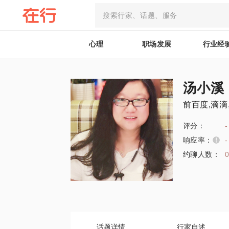
心理
职场发展
行业经
汤小溪
前百度,滴滴
评分：
-
响应率：
-
约聊人数：
话题详情
行家自述