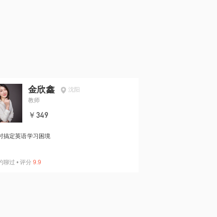
金欣鑫
沈阳
教师
￥349
时搞定英语学习困境
约聊过
•
评分
9.9