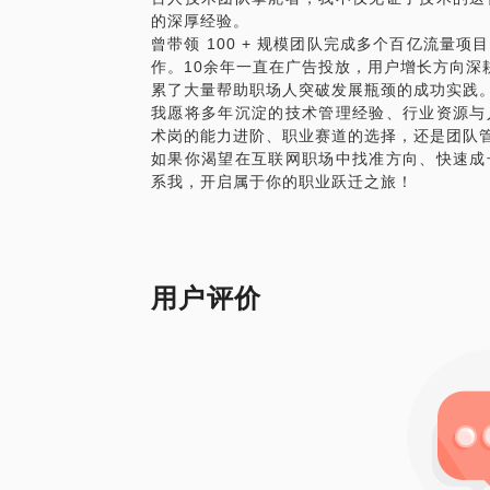
的深厚经验。
入盲目学习却收效甚微的怪圈；
曾带领 100 + 规模团队完成多个百亿流量
✅ 职场倦怠期：工作压力大、成就感低，
作。10余年一直在广告投放，用户增长方向深
陷入纠结与迷茫。
累了大量帮助职场人突破发展瓶颈的成功实践
【我的核心服务：定制化破局方案，助你突
我愿将多年沉淀的技术管理经验、行业资源与
一、深度剖析：找准瓶颈根源，定位破局方
术岗的能力进阶、职业赛道的选择，还是团队
三维诊断模型：
如果你渴望在互联网职场中找准方向、快速成
能力盘点：通过职业经历复盘与案例分析，
系我，开启属于你的职业跃迁之旅！
调、项目管理）以及行业认知，明确优势与
需求挖掘：深入了解你在职业发展中的核心
向、价值观等，避免盲目跟风，找到真正契
环境分析：结合行业趋势、企业战略与岗位
战，预判潜在风险与机会点。
用户评价
二、定制化破局策略：从能力提升到职场跃
能力升级方案：
技能补缺：根据目标岗位要求，制定个性化
书籍、项目实践），帮助你快速掌握核心技
软实力打磨：针对沟通表达、团队协作、领
导，助力你在职场中脱颖而出。
晋升 / 转型实战策略：
内部晋升：解析公司晋升机制，教你如何展