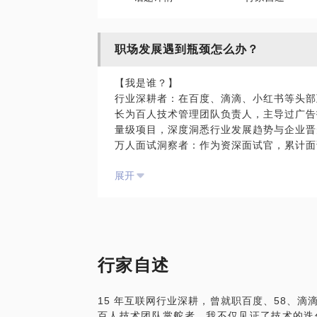
职场发展遇到瓶颈怎么办？
【我是谁？】
行业深耕者：在百度、滴滴、小红书等头部互
长为百人技术管理团队负责人，主导过广告
量级项目，深度洞悉行业发展趋势与企业晋
万人面试洞察者：作为资深面试官，累计面
人偏好，擅长挖掘职场人的潜在价值，精准
展开
瓶颈突破实战家：无论是从小白到骨干、从
转型，都积累了大量成功案例与实战方法论
【你是否深陷这些职场瓶颈困局？】
✅ 成长停滞期：每天重复机械性工作，技能
不到上升空间；
✅ 晋升无望期：在公司努力多年，却始终
行家自述
不知道该如何改变；
✅ 赛道迷茫期：所在行业逐渐萎缩，或是
15 年互联网行业深耕，曾就职百度、58、
心选错赛道越走越偏；
百人技术团队掌舵者，我不仅见证了技术的迭
✅ 能力焦虑期：面对新技术、新工具不断