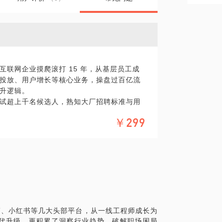
联网企业摸爬滚打 15 年，从基层员工成
投放、用户增长等核心业务，操盘过百亿流
升逻辑。
试超上千名候选人，熟知大厂招聘标准与用
匹配职业发展路径。
￥299
执行到管理，还是从传统赛道到新兴领域的
。
提升缓慢，感觉职业发展陷入 “死胡同”，看
无法获得晋升机会，不明白问题出在哪里，也
对当前岗位失去兴趣，想转行却缺乏方向，担
滴滴、小红书等几大头部平台，从一线工程师成长为
代升级，更积累了洞察行业趋势、破解职场困局
涌现，害怕被时代淘汰，却不知从何学起，陷