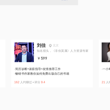
刘佳
北京
知名猎头，《非你莫属》人力资源专家
￥599
·
简历诊断+谈薪指导+友情推荐工作
·
一小
·
畅销书作家教你如何免费出版自己的书籍
162
人约聊过
•
评分
9.4
21
人