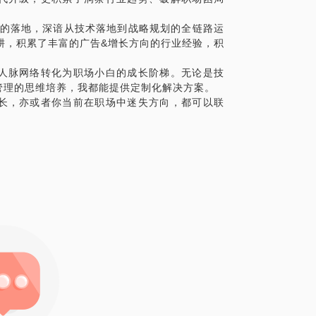
项目的落地，深谙从技术落地到战略规划的全链路运
出现职业倦怠情绪，想离职又不敢轻易行动，
耕，积累了丰富的广告&增长方向的行业经验，积
。
破职场天花板】
人脉网络转化为职场小白的成长阶梯。无论是技
向
管理的思维培养，我都能提供定制化解决方案。
长，亦或者你当前在职场中迷失方向，都可以联
系统梳理你的专业技能、软素质（如沟通协
短板；
诉求，包括薪资期望、晋升目标、兴趣方
合自身的发展路径；
需求，分析当前职场环境对你的机遇与挑
迁的全路径规划
学习计划，推荐精准的学习资源（如课程、
能；
导力等职场软技能，提供实战演练与反馈指
示工作成果、向上管理、争取关键项目机