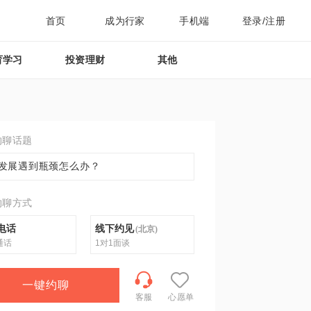
首页
成为行家
手机端
登录/注册
育学习
投资理财
其他
约聊话题
发展遇到瓶颈怎么办？
约聊方式
电话
线下约见
(
北京
)
通话
1对1面谈
一键约聊
客服
心愿单