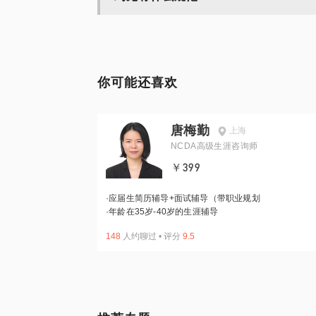
你可能还喜欢
唐梅勤
上海
NCDA高级生涯咨询师
￥399
·
应届生简历辅导+面试辅导（带职业规划
·
年龄在35岁-40岁的生涯辅导
148
人约聊过
•
评分
9.5