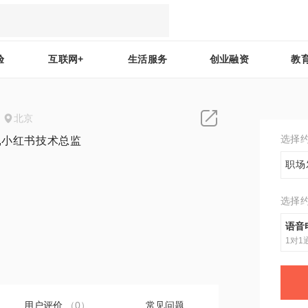
验
互联网+
生活服务
创业融资
教
北京
选择
,小红书技术总监
职场
选择
0
语音
1对1
用户评价
（0）
常见问题