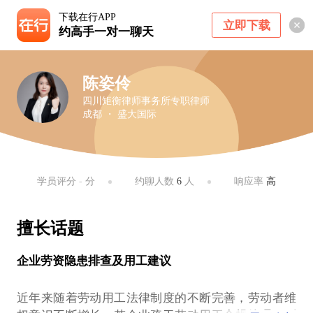
下载在行APP
立即下载
约高手一对一聊天
陈姿伶
四川矩衡律师事务所专职律师
成都 ・ 盛大国际
学员评分
-
分
约聊人数
6
人
响应率
高
擅长话题
企业劳资隐患排查及用工建议
近年来随着劳动用工法律制度的不断完善，劳动者维