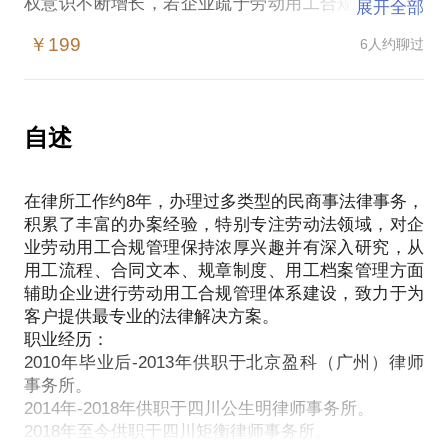
权意识不断增长，若企业疏于劳动用工合规管理，则
展开全部
极易遭致法律风险。例如：二倍工资、经济补偿金、
￥199
6人约聊过
赔偿金。
企业通过对内部劳动用工管理情况进行梳理，可有效
防范劳动争议的发生，最大程度维护企业利益。
我拟分享的内容包括：
自述
如何规范企业用工流程。如员工招录如何进行、劳动
合同如何订立、员工离职如何合理合规应对等；
在律所工作约8年，办理过多类型的民商事法律事务，
如何规范企业用工文本。如劳动合同、竞业禁止协
积累了丰富的办案经验，特别专注劳动法领域，对企
议、解除通知书等如何设定。
业劳动用工合规管理保持浓厚兴趣并有深入研究，从
如何规范规章制度。就规章制度制定程序的合法性、
用工流程、合同文本、规章制度、用工档案管理方面
辅助企业进行劳动用工合规管理体系建设，致力于为
客户提供最专业的法律解决方案。
职业经历：
2010年毕业后-2013年供职于北京盈科（广州）律师
事务所。
2014年-2018年供职于四川公生明律师事务所。