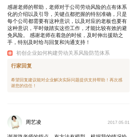
的初衷：
感谢老师的帮助，老师对于公司劳动风险的点有体系
一是希望能将自己多年从事管理、培训、咨询、法务
化的介绍以及引导，关键点都把握的特别准确，只是
工作中的一些经验和感悟，分享给大家。特别是能对
每个公司都需要有这种意识，以及对应的老板也要有
一些职场新人朋友和初创企业有一些借鉴意义，希望
这种意识，平时做踏实这些工作，才能比较有效的避
这些来自实践的经验和感悟能让朋友们在类似的情况
免风险。 感谢老师在着急的时候，及时伸出援助之
下，能少走些弯路，多绕开一些坑，法律术语叫规避
手，特别及时给与回复和沟通支持！
风险。
二是希望每天3分钟，用最通俗易懂的语言，将艰涩深
初创企业如何构建劳动关系风险防范体系
奥的法律知识分解剖析开来，用三言两语，为您讲清
楚一个法律问题。力争短小精悍，通俗易懂，专业实
行家回复
用。
欢迎大家关注我的公众号《3分钟法律顾问》！
希望回复建议能对企业解决实际问题提供支持帮助！再次感
周艺凌
2017.05.01
谢谢路老师的指点，有方法有模型，根据我的情况给