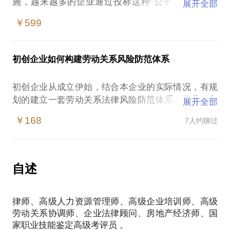
施，越来越多的企业通过投标这种“公平、公正、公
展开全部
开”的方式获取业务，投标也就成为企业的一项重要经
￥599
济活动。 投标工作的重点之一，就是制作投标书。
投标书制作时，应注意以下问题：
1、细致。很多投标企业没有中标，不是输给了自己的
初创企业如何构建劳动关系风险防范体系
竞争对手，而是输给了自己的马虎大意，细节决定成
败。
初创企业从成立伊始，结合本企业的实际情况，有规
2、标准。每一个招标文件中，都有一个评分标准。投
划的建立一套劳动关系法律风险防范体系，从员工入
展开全部
标书的制作要紧扣评分标准。
职到离职，每个环节都有具体的风险防控实操方法，
3、换位。严格按照招标文件要求顺序、格式编排制作
￥168
7人约聊过
为初创企业的健康发展保驾护航！
投标书，这样便于评委提高打分效率。当您为评委考
PS.在选择与我见面前，请把您的问题更具体化。毕
虑的时候，其实是帮了自己，与评委换位思考。
竟一小时的谈话只能解决一个小问题。请把您的问题
掌握正确的投标书制作方法，可提高投标书质量，进
提前发给我，方便我做更精确的准备，提升见面效
自述
而提高中标率，让投标书为企业创造效益。
我有多次带领团队制作投标书的经验，也作为评委参
加过评标工作，如果您想了解投标书的制作，相信我
律师、高级人力资源管理师、高级企业培训师、高级
的分享能够给您一些帮助。
劳动关系协调师、企业法律顾问、房地产经济师、国
PS.在选择与我见面前，请把您的问题更具体化。毕
家职业技能鉴定高级考评员 。