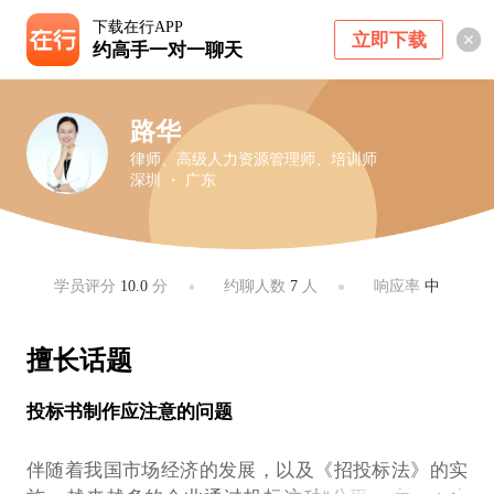
下载在行APP
立即下载
约高手一对一聊天
路华
律师、高级人力资源管理师、培训师
深圳 ・ 广东
学员评分
10.0
分
约聊人数
7
人
响应率
中
擅长话题
投标书制作应注意的问题
伴随着我国市场经济的发展，以及《招投标法》的实