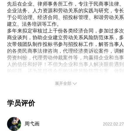
竟一小时的谈话只能解决一个小问题。请把您的问题
先后在企业、律师事务所工作，专注于民商事法律、
提前发给我，方便我做更精确的准备，提升见面效
企业法务、人力资源和劳动关系的实践与研究，专长
于公司治理、经济合同、招投标管理、和谐劳动关系
建立、法务培训等工作。
多年来拟定审核过上千份各类经济合同，参加过多次
商业谈判，协助企业建立劳动关系风险防范体系，多
次带领团队制作投标书参与招投标工作，解答当事人
的各类民商事法律咨询，代理经济类诉讼案件，调解
劳资纠纷，代理劳动仲裁案件等，均赢得企业和当事
人的信任和好评！不但为企业和当事人解决眼前遇到
的问题，还为其提供今后的法律风险防范方案，做到
事前、事中、事后全方位、系统化地为企业和当事人
展开全部
提供优质的服务。
因为跨界，所以视角有所不同。在为企业和当事人提
供服务时，因为有在企业和律师事务所工作的经历和
学员评价
实践，能从企业、员工、法律工作者、客户等不同的
角度去思考问题，在合法、合理、合情的前提下，最
大限度地维护企业和当事人的合法权益。
周弋画
2022.02.27
微信公众号《3分钟法律顾问》创始人。创办该公众号