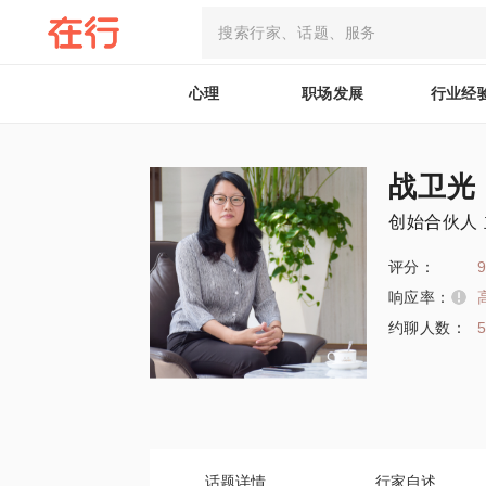
心理
职场发展
行业经
战卫光
创始合伙人
评分：
9
响应率：
约聊人数：
话题详情
行家自述