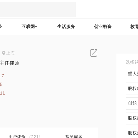
验
互联网+
生活服务
创业融资
教
上海
选择
 主任律师
重大
.7
高
股权
511
创始
股权
股权
用户评价
（221）
常见问题