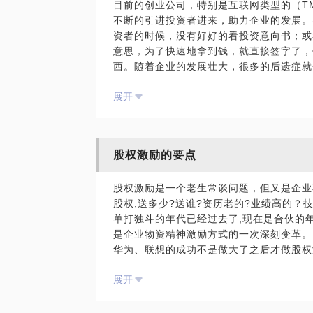
目前的创业公司，特别是互联网类型的（T
不断的引进投资者进来，助力企业的发展。
PS.在选择与我见面前，请把你的问题更
资者的时候，没有好好的看投资意向书；或
题。请把你的问题提前发给我，方便我做更
意思，为了快速地拿到钱，就直接签字了，
面。
西。随着企业的发展壮大，很多的后遗症就
者团队的稳定。因为对股权融资的法律了解
展开
着要解散的风险，可能自己的家庭也会陷入
发展的一定阶段，可能会被上市公司或是同
过程中需要注意哪些问题以及在并购中如何
听听专家的意见。我在执业多年，一直在股
股权激励的要点
导师，可以帮助你解决在股权方面法律问题
权融资中的各种陷阱教你如何规避在融资合
股权激励是一个老生常谈问题，但又是企业
程中，设计并购交易结构，最大限度的保障
股权,送多少?送谁?资历老的?业绩高的？
单打独斗的年代已经过去了,现在是合伙的年
本人多年在股权领域工作，曾带领团队为国
是企业物资精神激励方式的一次深刻变革。
机构和大咖课程担任创业导师，并在中国并
华为、联想的成功不是做大了之后才做股权
帮你解决目前的困惑和烦恼。
股绳，一步步把事业做大的。股权激励对非
展开
业的股权刺激方案都需要实施的前提条件，
帮助创业者在股权融资或是股权并购过程中
功
择与我见面前，请把你的问题更具体化。毕
在这样的情况下，创业者、企业家容易遭遇
的问题提前发给我，方便我做更精确的准备