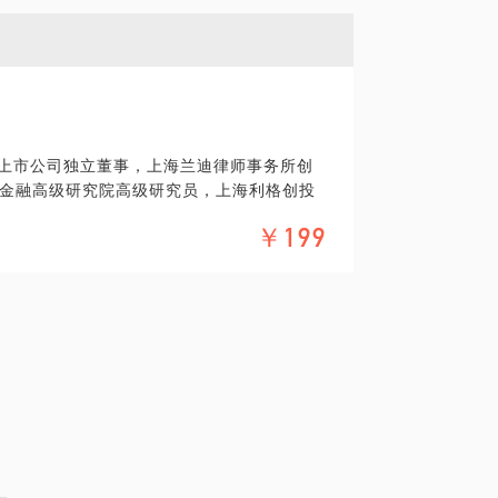
域的个人经验、意见或观点，仅供学员参考
请律师，在行建议您通过正式途径签订相关
用合同。本话题内容及行家观点不代表平台
。
，上市公司独立董事，上海兰迪律师事务所创
工作，为国内多家知名企业提供股权服务，
金融高级研究院高级研究员，上海利格创投
或是商学院为企业家讲授3-4天的股权知识，
约仲裁员。
￥199
、股权纠纷争议解决领域法律实务，带领团
师之前曾在大型企业和上市公司担任管理职
德、公司高管与你不离不弃
纷解决，带领团队为国内多家机构提供股权
退出难题、引进外部优秀人才
商
保持控制权和经营权统一、又能进行风险控
道如何分配股权；
没有底；
具体化。毕竟一小时的谈话只能解决一个小问
耗不断，股权是不是应该调整？如果调整该
精确的准备，提升见面效率。期待与你的见