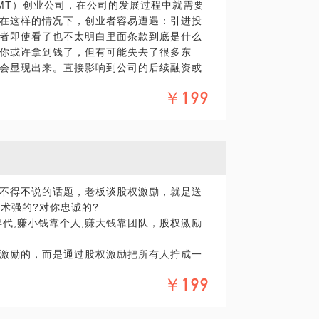
MT）创业公司，在公司的发展过程中就需要
在这样的情况下，创业者容易遭遇：引进投
具体化。毕竟一小时的谈话只能解决一个小问
者即使看了也不太明白里面条款到底是什么
精确的准备，提升见面效率。期待与你的见
你或许拿到钱了，但有可能失去了很多东
会显现出来。直接影响到公司的后续融资或
比较少，一旦公司没有做好，不但公司面临
￥199
债务风险当中得不偿失。股权并购：当企业
行注意到，有可能会并购你的企业，在并购
争取到对自己或是团队最大的利益。你可以
权领域执业，担任多家创业孵化平台的创业
。我愿意与你分享的内容包括：帮你理清股
同中对你不利的条款协助你融资在并购的过
不得不说的话题，老板谈股权激励，就是送
你的权益。
技术强的?对你忠诚的?
代,赚小钱靠个人,赚大钱靠团队，股权激励
内知名企业提供相关法律服务，并担任多家
购公会中，担任并购师。有足够的工作经验
激励的，而是通过股权激励把所有人拧成一
上市公司而言是十分有必要的，不过任何企
￥199
而且都要经过特定的专业流程后,才能获得成
，避免出现对自己非常不利的局面。PS.在选
竟短时间的谈话只能解决一个问题。请把你
：
，提升见面效率。期待与你的见面。【在行