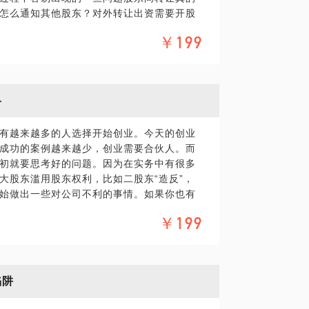
怎么通知其他股东？对外转让出资需要开股
？优先购买权如何实现？强制执行股权时，
￥199
以外的第三人，公司股东不同意怎么办？我
领团队办理过多起股权转让纠纷，帮助很多
分享的内容包括：能够知道股权转让过程中
转让是无效的；什么样的股权转让有可能会
略
；一旦发生股权转让纠纷，如果在第一时间
有越来越多的人选择开始创业。今天的创业
成功的案例越来越少，创业需要合伙人。而
具体化。毕竟一小时的谈话只能解决一个小问
初就要思考好的问题。因为在实务中有很多
精确的准备，提升见面效率。期待与你的见
大股东滥用股东权利，比如二股东“造反”，
始做出一些对公司不利的事情。如果你也有
领域经验，处理过多起股权纠纷，或许可以
￥199
为公司就是我的，在处理过程中公司个人分
可能会因为自己不理智的行为，为公司造成
偿损失，最后得不偿失；我在执业以来一直
股权纠纷，涉及的标的金额上亿元，为国内
陷阱
在公司所处的股东身份（大股东身份、二股
对你最有利的方案，确保自己的利益能够最大化。