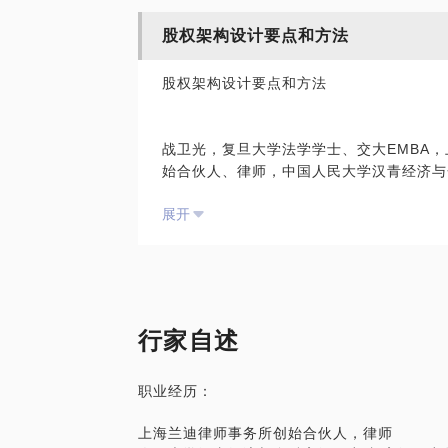
郑重提示】此话题内容仅为该行家在法律领
股权架构设计要点和方法
选错激励工具：易沦为“错误的金手铐”
使用，亦不具有任何法律效力。如您需要聘
公平公正性缺失：易引发新的矛盾
的律师代理合同、顾问合同或其他形式的聘
股权架构设计要点和方法
没有约束机制：容易催生懒人
观点，平台对话题内容不予担保，烦请知悉
激励不足：易钓小鱼，难钓大鱼
战卫光，复旦大学法学学士、交大EMBA
我在执业期间一直从事公司法和股权相关的
始合伙人、律师，中国人民大学汉青经济与
并担任多家创业平台的创业导师。在总裁班
法律服务中心主任，香港铁旗智库仲裁庭特
我想应该会给你带来一点帮助。
展开
我愿意与你分享的内容包括：
多年来从事股权设计、股权激励、股权融资
队为国内多家知名企业提供服务。在从事律
如何通过股权激励让核心员工与企业同心同
务。从事律师职业后专注于股权领域争议纠
如何通过股权激励平衡新老员工，解决元老
方面的服务。
如何激励公司技术人员、高管、上下游渠道
如何实施股权激励确保股权不被稀释的同时
行家自述
她能帮你解决这些问题：
制
刚刚新设立一家公司，几个合伙人之间不知
职业经历：
想投资一家公司，但就股权拿多少问题自己
PS.在选择与我见面前，请把你的问题更
公司已经成立了一段时间了，合伙人之间内
题。请把你的问题提前发给我，方便我做更
上海兰迪律师事务所创始合伙人，律师
面。