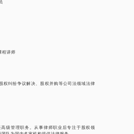
员
十起股权激励的项目。每个企业都有其自身
，在1.5小时的时间内可以帮你滤清学员公司
案。让学员明白了解在什么时间点上开始做
课程讲师
业的激励手段
股权纠纷争议解决、股权并购等公司法领域法律
。
任高级管理职务。从事律师职业后专注于股权领
领团队为国内多家机构提供法律服务。