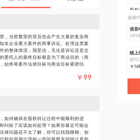
股权
选择
语音
1对1
荣，当然繁荣的背后也会产生大量的复杂商
知名企业重大案件的商事诉讼。处理这类案
件的整体情况，我坚信，无论是诉讼还是交
线上
的委托人的最终目标都是为了商业目的（商
提问1
，始终将案件法律目标与商业目标紧密结
￥14
长为重大疑难案件提供整体解决方案，我们
￥99
化，且经常都能取得好的结果。
，如何确保在股权转让过程中能顺利的进
和纠纷了应该如何处理？如果你最近可能会
法律问题还不太了解，你可以找我聊聊。创
过程中容易出现的一些问题股东间转让真的