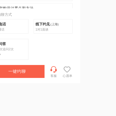
架构设计要点和方法
约聊方式
电话
线下约见
(
上海
)
通话
1对1面谈
问答
次追问2次
9
一键约聊
客服
心愿单