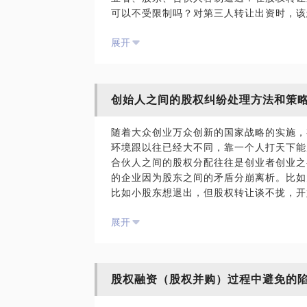
可以不受限制吗？对第三人转让出资时，该
东会讨论吗？股东与第三人恶意串通怎么办
展开
优先购买权在什么阶段行使？股份转给公司
在执业以来一直在公司法股权领域工作，带
转股的公司起草过股权转让协议我愿意与你
的几个流程需要注意的问题；什么样的股权
创始人之间的股权纠纷处理方法和策
被撤销的；股权转让过程中涉及的税务问题
止损；股权转让协议中应该注意哪些条款。
随着大众创业万众创新的国家战略的实施，
环境跟以往已经大不同，靠一个人打天下能
PS.在选择与我见面前，请把你的问题更
合伙人之间的股权分配往往是创业者创业之
题。请把你的问题提前发给我，方便我做更
的企业因为股东之间的矛盾分崩离析。比如
面。
比如小股东想退出，但股权转让谈不拢，开
类似的问题，可以来找我聊聊，多年的股权
展开
给你一点好的建议如果你是大股东，容易认
不清，造成被动的局面；如果你是小股东，
损失，公司或其他股东可以通过诉讼要求赔
从事与公司法相关的股权领域，处理过多起
股权融资（股权并购）过程中避免的
多家知名公司提供股权服务。我可以根据你
东身份、小股东身份.......）帮你选择