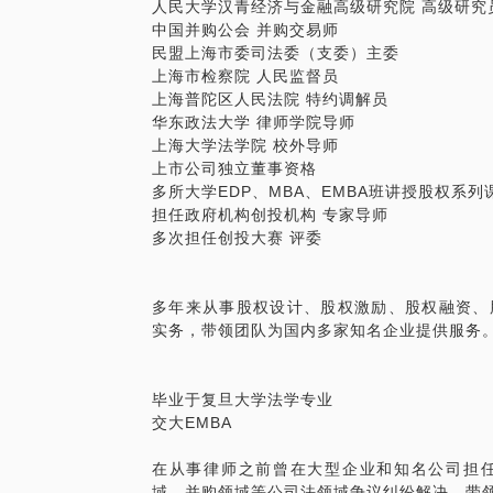
人民大学汉青经济与金融高级研究院 高级研究
中国并购公会 并购交易师
民盟上海市委司法委（支委）主委
本人在股权领域工作多年，每年都会处理几
上海市检察院 人民监督员
的特点，在选择股权激励方式上也不尽相同
上海普陀区人民法院 特约调解员
的基本情况，并提出适合公司的股权激励方
华东政法大学 律师学院导师
股权激励和应该怎么做。
上海大学法学院 校外导师
上市公司独立董事资格
多所大学EDP、MBA、EMBA班讲授股权系列
帮助企业迅速的理清思路，找到适合自己企
担任政府机构创投机构 专家导师
多次担任创投大赛 评委
多年来从事股权设计、股权激励、股权融资、
实务，带领团队为国内多家知名企业提供服务
毕业于复旦大学法学专业
​交大EMBA
在从事律师之前曾在大型企业和知名公司担
域、并购领域等公司法领域争议纠纷解决，带