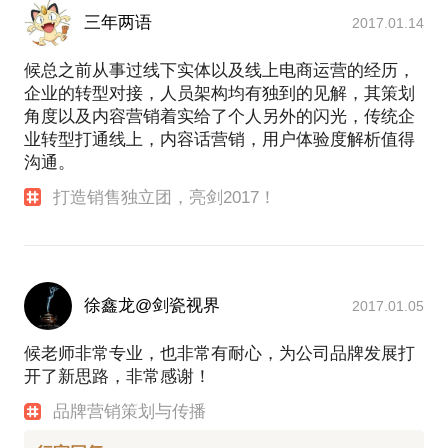
数字技术
三年两语
2017.01.14
《区块链商业模式创新与实现路径》—蚂蚁链大学课
程主讲人
候总之前从事过线下实体以及线上电商运营的经历，
《大数据基础与落地应用》
企业的转型对接，人员架构均有独到的见解，其策划
《5G物联网基础与商业应用》
角度以及内容营销着实给了个人另外的闪光，传统企
数字企业
业转型打通线上，内容话营销，用户体验度解析值得
《企业数字化转型与实现路径》
沟通。
《数字时代企业组织变革和文化重塑》
打造销售独立团，亮剑2017！
《工业大数据下的智能制造》
数字营销
《数字时代的营销战略》—道
《数字营销实战》—术
《智慧品牌与新媒体营销》
徐鑫龙@剑瓷视界
2017.01.05
《重构人货场 崛起新零售》
《社群营销与用户裂变实战》
候老师非常专业，也非常有耐心，为公司品牌发展打
《内容引爆：短视频与直播营销》
开了新思路，非常感谢！
授课案例：
品牌营销策划与传播
大企业：阿里巴巴、网易、捷豹路虎、环球捕手、创