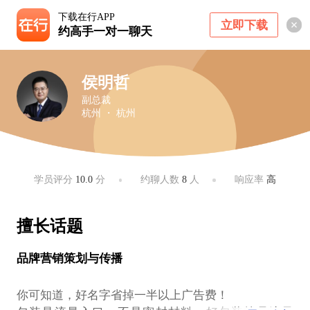
下载在行APP
立即下载
约高手一对一聊天
侯明哲
副总裁
杭州 ・ 杭州
学员评分
10.0
分
约聊人数
8
人
响应率
高
擅长话题
品牌营销策划与传播
你可知道，好名字省掉一半以上广告费！