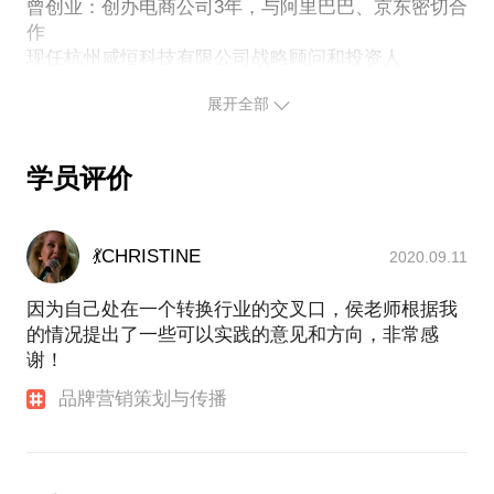
7、其他营销问题（活动策划、定价、目标人群、渠道
曾创业：创办电商公司3年，与阿里巴巴、京东密切合
作
等等）
现任杭州咸恒科技有限公司战略顾问和投资人
中国营销第一刊《销售与市场》官方特约讲师和专栏
二、品牌策划案例
展开全部
作者
【人人都是产品经理】2020年度TOP作者/鸟哥笔记专
燕之坊：燕之坊品牌顾问，全程策划帮助燕之坊品牌
栏作者
学员评价
创业黑马、银江孵化器（上市）创业导师
文化礼品：一手将吴晓波的蓝狮子文化礼品如“阅
中国海洋大学EMBA/浙江大学总裁班/海尔大学特聘讲
饼”和“年记”做大，从产品策划、命名、包装设计、定
师
价、销售团队培训及渠道拓展，一手主抓。
💃CHRISTINE
2020.09.11
火炬孵化器特聘创业导师、中国地质大学珠宝零售学
院荣誉讲师
因为自己处在一个转换行业的交叉口，侯老师根据我
恒源祥大学、浙江总裁班特聘讲师、大江商学院特聘
的情况提出了一些可以实践的意见和方向，非常感
教授
谢！
赋能实体：参与多个优质互联网项目会销，单场转化
率35%以上，场均成交额100万以上！
品牌营销策划与传播
主讲课程：
数字经济
《数字经济与新基建机遇》