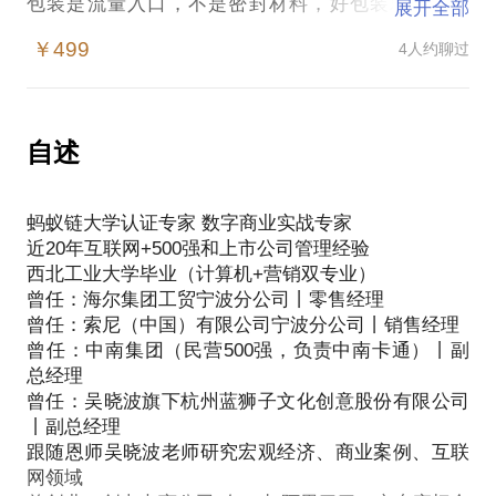
包装是流量入口，不是密封材料，好包装就是流量
展开全部
包！
￥499
4人约聊过
品牌崛起的关键是满足客户需求？其实全错了！
品牌多元化及产品延伸的坑在哪里？
品牌是最大的IP、你就是最大的网红
一个好名字和好包装，省掉大量广告费，加上定位精
自述
准，避开陷阱，新媒体矩阵推广，你怎能不赢！
如何设计企业品牌、并打造个人品牌，找阿哲
蚂蚁链大学认证专家 数字商业实战专家
近20年互联网+500强和上市公司管理经验
西北工业大学毕业（计算机+营销双专业）
一、品牌服务范围
曾任：海尔集团工贸宁波分公司丨零售经理
1、品牌定位
曾任：索尼（中国）有限公司宁波分公司丨销售经理
2、品牌命名
曾任：中南集团（民营500强，负责中南卡通）丨副
3、品牌包装建议
总经理
4、品牌延伸
曾任：吴晓波旗下杭州蓝狮子文化创意股份有限公司
5、品牌生命周期管理
丨副总经理
5、产品规划及定位
跟随恩师吴晓波老师研究宏观经济、商业案例、互联
6、新媒体矩阵建议
网领域