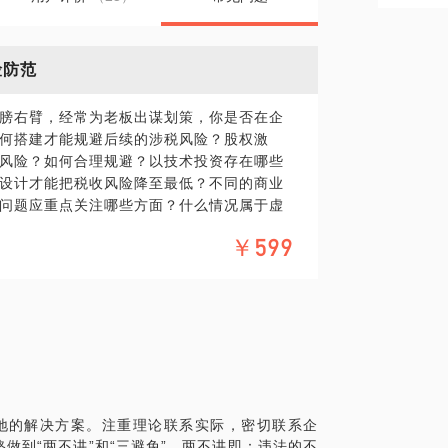
险防范
膀右臂，经常为老板出谋划策，你是否在企
何搭建才能规避后续的涉税风险？股权激
风险？如何合理规避？以技术投资存在哪些
设计才能把税收风险降至最低？不同的商业
问题应重点关注哪些方面？什么情况属于虚
务风险？如何合理规避？税务稽查重点关注
￥599
还有很多很多，稍不留神就可能掉进“税务风
船。有困惑，有难题，可直接和我联系，记得
个满意的答案！
企业税务与会计》（发行12个月，6次加
解析”（粉丝逾1.3万，不乏税务系统人员）
员、财务人员开展财税培训过百场；在公司
公司提供既符合经营实际又契合财税政策的
地的解决方案。注重理论联系实际，密切联系企
做到“两不讲”和“三避免”。两不讲即：违法的不