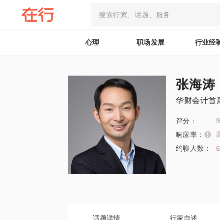
心理
职场发展
行业经
张海涛
华财会计首
评分：
9
响应率：
约聊人数：
话题详情
行家自述