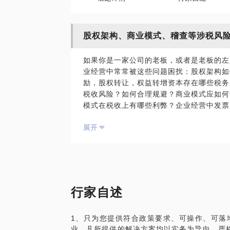
股权架构、商业模式、稽查等涉税风
如果你是一家公司的老板，或者是老板的左
业经营中常常被这些问题困扰：股权架构如
励，股权转让，权益转增资本存在哪些税务
税收风险？如何合理规避？商业模式应如何
模式在税收上有哪些利弊？企业经营中发票
开发票？有什么后果？找票抵账存在哪些税
展开
什么事项？查什么？如何应对？类似的问题
险”的大坑里。三思而后行，小心行得万年
提前把问题发给我，1个小时，一定给你一
18年财税行业经验积累；财税畅销书《中小
印）作者；财税干货公众号“张海涛财税政策
行家自述
运营者；每年为公司高管、税务（稽查）人
经营涉税方面拥有独到的方法和见解。能为
1、只为您提供符合政策要求、可操作、可落
合理建议。
业。凡所提供的解决方案均以实务为导向，严格