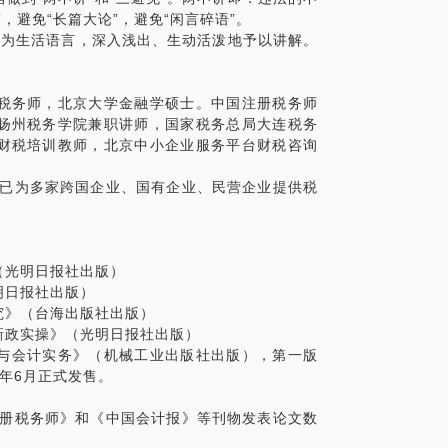
，避免“长篇大论”，避免“闲言碎语”。
，形成的科研成果包括：一、出版专著1、2
换为生活语言，深入浅出、生动活泼地予以讲解。
光明日报社出版）2、2014年，出版专著
。
015年，出版专著《企业常见涉税案例研
版专著《高新认定及研发费用新政实操》（光
税务师，北京大学金融学硕士。中国注册税务师
中小企业税务与会计实务》（机械工业出版社
扬州税务学院兼职讲师，国家税务总局大连税务
会计》（2009年第6期）杂志发表论文《高
财税培训教师，北京中小企业服务平台财税咨询
年在《中国注册税务师》（2014年第2期）
讨》3、2015年1月在《中国注册税务师》
，已为多家跨国企业、国有企业、民营企业提供税
发费用加计扣除的实务探讨》4、2015年2月
文章《新版<企业所得税年度纳税申报表>三项
2015年第9期）杂志上发表论文《非货币性资
日《中国会计报》（第382期第14版）发表论
（光明日报社出版）
、2017年3月在《注册税务师》（2017
明日报社出版）
应计入工资薪金缴纳个人所得税亟待规范》
究》（台海出版社出版）
7年第9期）杂志上发表论文《基金投资应如何缴
用新政实操》（光明日报社出版）
务与会计实务》（机械工业出版社出版），第一版
2年6月正式发售。
注册税务师》和《中国会计报》等刊物发表论文数