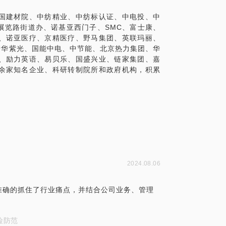
国建材院、中纺精业、中纺标认证、中电投、中
展览路街道办、诺基亚西门子、SMC、富士康、
、诺亚医疗、京精医疗、野马集团、英联玛丽、
清华紫光、国能中电、中节能、北京热力集团、华
、励力英语、易贝乐、国盛兴业、链家集团、嘉
余家知名企业、科研转制院所和政府机构，积累
2024.08.06
准确的抓住了行业痛点，并结合公司业务、管理
险防范