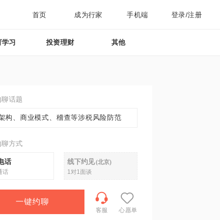
首页
成为行家
手机端
登录/注册
育学习
投资理财
其他
约聊话题
架构、商业模式、稽查等涉税风险防范
约聊方式
电话
线下约见
(
北京
)
通话
1对1面谈
一键约聊
客服
心愿单