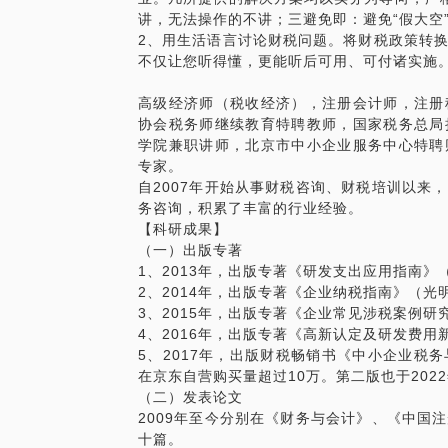
讲，无法操作的不讲；三避免即：避免“假大空”
在实践基础上，个人注重知识的总结和归纳
2、用生活语言讨论财税问题。将财税政策转
013年，出版专著《研发支出应用指南》（
不仅让您听得懂，更能听后可用、可付诸实施
《企业纳税指南》（光明日报社出版）3、2
究》（台海出版社出版）4、2016年，出
高级经济师（税收经济），注册会计师，注册
明日报社出版）5、2017年，出版专著《
协会税务师继续教育特聘教师，国家税务总局
出版）二、发表论文1、2009年在《财务与
学院兼职讲师，北京市中小企业服务中心特聘
新技术企业认定政策应加以改进》2、2014
专家。
杂志上发表论文《对企业所得税计算方法的探
自2007年开始从事财税咨询、财税培训以来
（2015年第1期）杂志上发表论文《企业研
务咨询，积累了丰富的行业经验。
在《中国会计报》（第315期14版）发表
【科研成果】
注意》5、2015年9月在《注册税务师》（
（一）出版专著
产投资涉税问题探讨》6、2016年7月22
1、2013年，出版专著《研发支出应用指南》
文《如何规避减资和股权回购中的纳税风险》7
2、2014年，出版专著《企业纳税指南》（光
年第3期）杂志上发表论文《出差补贴是否
3、2015年，出版专著《企业常见涉税案例研
8、2017年9月在《注册税务师》（201
4、2016年，出版专著《高新认定及研发费
税》
5、2017年，出版财税畅销书《中小企业税
在京东自营购买量超过10万。第二版也于202
（二）发表论文
2009年至今分别在《财务与会计》、《中国
十篇。