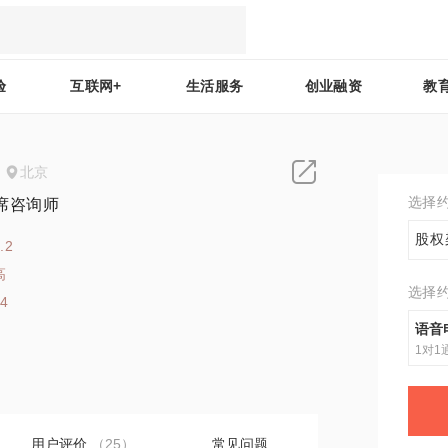
验
互联网+
生活服务
创业融资
教
北京
选择
席咨询师
股权
.2
高
选择
64
语音
1对1
用户评价
（25）
常见问题