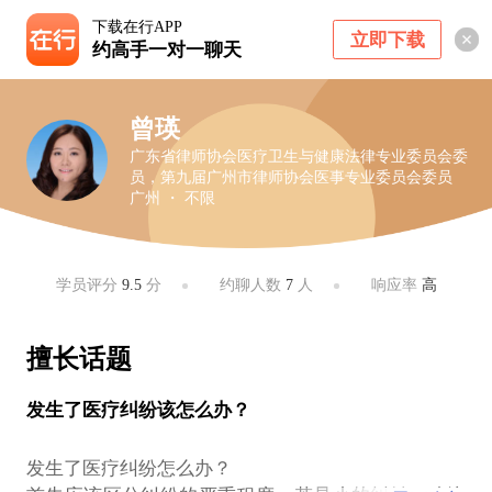
下载在行APP
立即下载
约高手一对一聊天
曾瑛
广东省律师协会医疗卫生与健康法律专业委员会委
员，第九届广州市律师协会医事专业委员会委员
广州 ・ 不限
学员评分
9.5
分
约聊人数
7
人
响应率
高
擅长话题
发生了医疗纠纷该怎么办？
发生了医疗纠纷怎么办？