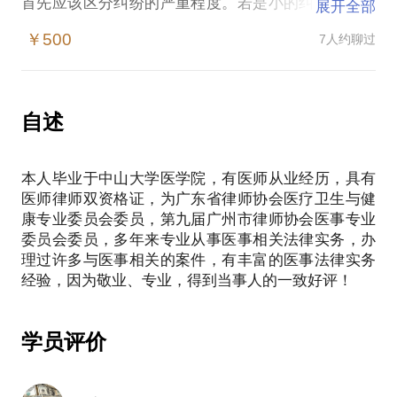
首先应该区分纠纷的严重程度。若是小的纠纷，建议
展开全部
与医院协商解决，不建议采取诉讼的方式解决，毕竟
￥500
7人约聊过
诉讼时间长，成本重，结果具有不确定性；若是严重
的医疗纠纷，建议首先到医院把病历完整的复印出
来，然后马上要求医院封存病历，以固定证据；固定
好证据后，带上复印的病历，选择一位专业医疗律师
自述
进行一次详尽的当面咨询，委托专业医疗律师代理诉
讼。
本人毕业于中山大学医学院，有医师从业经历，具有
我具有医师律师双资格证，为广州市律师协会医事专
医师律师双资格证，为广东省律师协会医疗卫生与健
业委员会委员，多年来专业从事医事相关法律实务，
康专业委员会委员，第九届广州市律师协会医事专业
积累了丰富的经验，相信能为你提供帮助。
委员会委员，多年来专业从事医事相关法律实务，办
理过许多与医事相关的案件，有丰富的医事法律实务
【在行郑重提示】：此话题内容仅为该行家在法律领
域的个人经验、意见或观点，仅供学员参考使用，亦
不具有任何法律效力。如您需要聘请律师，在行建议
您通过正式途径签订相关的律师代理合同、顾问合同
学员评价
或其他形式的聘用合同。本话题内容及行家观点不代