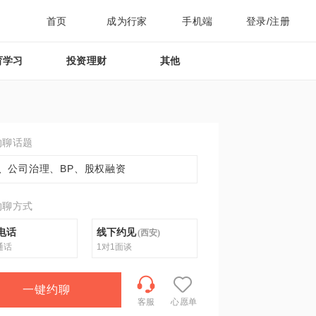
首页
成为行家
手机端
登录/注册
育学习
投资理财
其他
约聊话题
、公司治理、BP、股权融资
约聊方式
电话
线下约见
(
西安
)
通话
1对1面谈
一键约聊
客服
心愿单