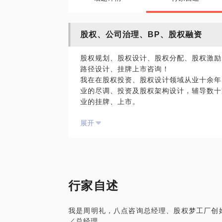
股权、公司治理、BP、股权融资
股权规划、股权设计、股权分配、股权激励
路径设计、挂牌上市咨询！
我在在股权投资、股权设计领域从业十余年
业的尽调、投资及股权架构设计，辅导数十
业的挂牌、上市。
服务过河北纪元电器丨西安杰邦科技（8368
展开
教学设备丨西安国联质检（即将在创业板上
联农牧丨道一科技丨深圳森虎科技（8349
饰丨大连世纪格尔丨大连康佳医疗丨上海京
炭丨鑫贷天下丨西安众昊集团等百余家企业
我可以帮您解决以下方面的问题：
行家自述
股权规划
股权设计
我是周明礼，八点咨询总经理、股权梦工厂创
股权分配
／总经理
股权激励