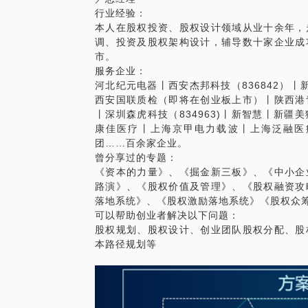
行业经验：
股权融资
本人在股权投资、股权设计领域从业十余年，
商业计划
调、投资及股权架构设计，辅导数十家企业成
公司治理
市。
资本路径
服务企业：
在选择与我见面之前，请把您的问题更具体
河北纪元电器丨西安杰邦科技（836842）丨
题。请把您的问题提前发给我，方便我做更
西安国联质检（即将在创业板上市）丨陕西港
面。
丨深圳森虎科技（834963)丨新智慧丨新
康佳医疗丨上海京甲电力载波丨上海泛融医
团……百余家企业。
曾分享过的专题：
《资本的力量》、《掘金新三板》、《中小企
路演》、《股权价值及管理》、《股权融资攻
落地系统》、《股权激励落地系统》《股权众
可以帮助创业者解决以下问题：
股权规划、股权设计、创业团队股权分配、股
本路径规划等