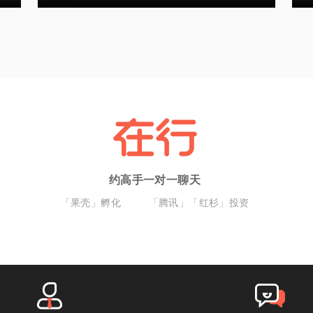
约高手一对一聊天
「果壳」孵化
「腾讯」「红杉」投资