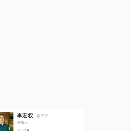
李宏权
西安
创始人