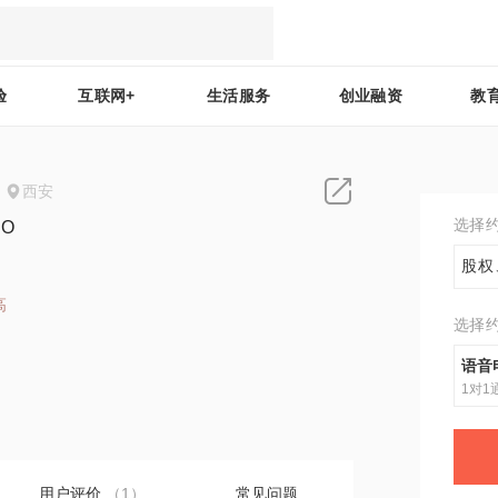
验
互联网+
生活服务
创业融资
教
西安
选择
O
股权
高
选择
2
语音
1对1
用户评价
（1）
常见问题