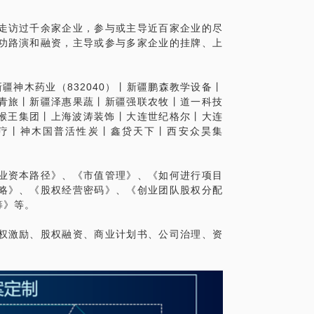
走访过千余家企业，参与或主导近百家企业的尽
功路演和融资，主导或参与多家企业的挂牌、上
化。毕竟一小时的沟通只能解决两三个问
新疆神木药业（832040）丨新疆鹏森教学设备丨
精确的准备，提升见面效率。期待与您的见
青旅丨新疆泽惠果蔬丨新疆强联农牧丨道一科技
疆美猴王集团丨上海波涛装饰丨大连世纪格尔丨大连
疗丨神木国普活性炭丨鑫贷天下丨西安众昊集
业资本路径》、《市值管理》、《如何进行项目
略》、《股权经营密码》、《创业团队股权分配
筹》等。
权激励、股权融资、商业计划书、公司治理、资