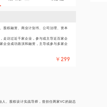
、股权融资、商业计划书、公司治理、资本
，走访过近千家企业，参与或主导近百家企
家企业成功路演和融资，主导或参与多家企
42丨新疆神木药业（832040）丨新疆鹏森
￥299
市）丨陕西港青旅丨新疆泽惠果蔬丨新疆强
63)丨新智慧丨新疆美猴王集团丨上海波涛装
甲电力载波丨上海泛融医疗丨神木国普活性
。
始人、股权设计实战导师，曾担任两家VC的副总