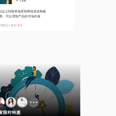
￥138
品定义到销售场景和网络渠道构建
售，可以增加产品的市场价值
约聊过
•
评分
9.6
家限时特惠