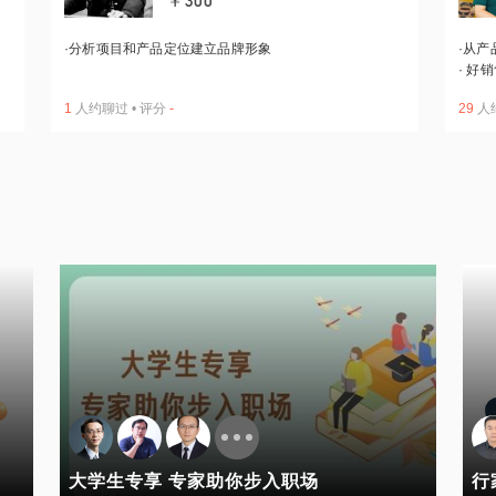
￥300
·
分析项目和产品定位建立品牌形象
·
从产
·
好销
1
人约聊过
•
评分
-
29
人
大学生专享 专家助你步入职场
行