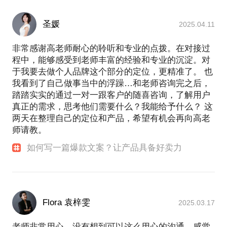
购买力》 、《初创公司如何做内容省力又高效》 、
《如何不花一分钱打败300万营销案》、《北欧商业
圣媛
精神》 、《日本商业精神》 、《台湾小而美品牌研
2025.04.11
究》 、《日本乡村再造之力》 、 《复合型空间的100
种可能》
非常感谢高老师耐心的聆听和专业的点拨。在对接过
程中，能够感受到老师丰富的经验和专业的沉淀。对
【去过一些地方】
于我要去做个人品牌这个部分的定位，更精准了。 也
我看到了自己做事当中的浮躁…和老师咨询完之后，
走过全球50多个国家地区，走访日本20多次，睡过机
踏踏实实的通过一对一跟客户的随喜咨询，了解用户
场，也住过12000+/晚的酒店
真正的需求，思考他们需要什么？我能给予什么？ 这
两天在整理自己的定位和产品，希望有机会再向高老
【我的话题可以帮你解决什么问题】
师请教。
一、如何写一篇爆款文案？让产品具备好卖力！
如何写一篇爆款文案？让产品具备好卖力
文章与文案，虽只有一字之差，
但代表着不同的能力。
文章重传播，文案重销售，
Flora 袁梓雯
2025.03.17
世上会写文章的人不少，会写文案的寥寥。
文案虽有所谓的【套路】，
老师非常用心，没有想到可以这么用心的沟通，感觉