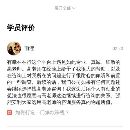
【营销案例】
展开全部
商学院的工作经历，我接触过不下1000个小而美创业
者，他们大都很有才华，有能力，有好产品。但是却
▶ 单场线上产品发布会，成交100万+（0投放）；
【为什么是我来讲？】
▶ 单篇文案，6-10倍ROI，最高1篇创收80万（0投
有人因为缺乏商业能力，无法变现。他们的迷茫、困
学员评价
放）；
顿、痛点，我非常清楚。
累计超过3000课时的做课经验，服务过的学员超过30
▶ 1场品牌活动，不花1分钱打败300万营销案，获得
万，策划过文案、小红书、短视频、理财、投资、管
HMC年度营销奖冠军、最高人气奖；
通过培训和赋能，也成功帮助很多人从转型，定位，
雨滢
02.23
▶ 1个短视频，“闺蜜抱团养老”短视频全网观看过亿，
到起盘，引流，变现，真正的将喜欢的事情当饭吃。
霸屏澳洲媒体头条；
有幸在在行这个平台上遇见如此专业、真诚、细致的
▶ 操盘&策划文案、社群、小红书、短视频等新媒体
高老师。高老师在经验上给予了我很大的帮助，以及
希望把我所听，所看，所学，所想，
营销课程，2022单项目营收目标6000万；
在咨询上对我所在的问题进行了很耐心的倾听和前置
▶ 2022启动视频号IP直播，从0到1前12场直播累计销
的一些调查。后续的话，我们公司如果有任何问题还
售超过100万（0投放）
会继续选择找高老师咨询！我这边后续个人有创业的
想法也很愿意与高老师这边继续进行咨询的关系。强
【讲过一些课】
烈安利大家选用高老师的咨询服务真的物超所值。
《超级IP的5个1模型》 、 《新消费增长的4大核心能
如何打造一门爆款课程？
力》 、《如何用众筹打造行业的超级IP》 、 《用户
主动传播背后的6大心法》 、《如何让文案转化百万