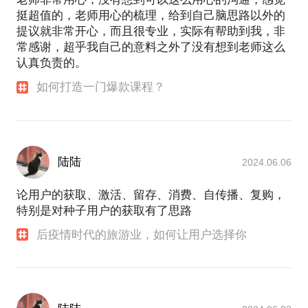
但真正能感染人的，是要读到真诚。
挺超值的，老师用心的梳理，给到自己脑思路以外的
提议就非常开心，而且很专业，实际有帮助到我，非
如果你也想知道，
常感谢，超乎我自己的意料之外了没有想到老师这么
✔️我的产品很好，为什么还是卖不出去；
认真负责的。
✔️我的投放效果不好，却找不到原因；
如何打造一门爆款课程？
✔️我想打造IP，但是无从下手；
✔️创业公司没钱没资源，怎么靠内容出圈；
✔️那些超高转化率的文案，是怎么产生的
陆陆
2024.06.06
欢迎来聊聊！
论用户的获取、激活、留存、消费、自传播、复购，
特别是对种子用户的获取有了思路
二、如何打造一门爆款课程？
后疫情时代的旅游业，如何让用户选择你
做课慢，脑子有货，就是无从下手；
卖不动，好不容易做出来，却卖不出几单
没效果，学员学了不行动，没效果
以上种种，不是你没才华没能力