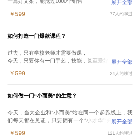
一篇好文案，能抵过1000个销售
展开全部
很多人花了很多钱去做广告投放，却没有好好优化过
￥599
77人约聊过
自己的文案
如果你期望6000元工资的文案，能帮你写出带货100
如何打造一门爆款课程？
万的销售业绩，为免太过天真，6000的文案和60000
的文案，效果天差地别。
过去，只有学校老师才需要做课，
今天，只要你有一门手艺，技能，甚至爱好，
展开全部
一篇好文案，背后是对对市场的洞察力、对用户的营
你的知识，就有价值。
销能力，对文字的驾驭能力，对产品的点石成金能
￥599
24人约聊过
力，对数据的分析能力........以上，难道不是一个创始
课程，不仅是
人所必备的条件吗？
普通人知识变现，打造个人IP的快速路径，
如何做一门“小而美”的生意？
还是中小企业品效合一的内容精准营销。
一篇好文案，
是产品全新的定位
今天，当大企业和“小而美”站在同一个起跑线上，我
可是，很多人
是你行销瓶颈的新突破点；
们每天都在见证，只要拥有一个“小才华”“好产品”“有
展开全部
明明有干货，却不知道从何讲起，
是1000个无形的销售高手；
价值”，就有可能做成一门好生意。
掏心掏肺做课，卖不贵，更卖不动，
￥599
121人约聊过
是击穿流量封锁线的性价比最高的武器；
学员买了课，看了一两节就看不下去了，