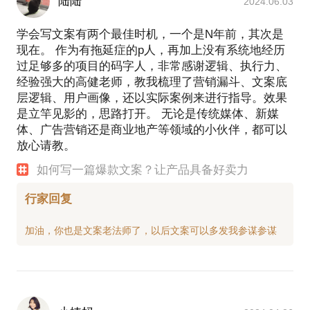
陆陆
2024.06.03
是你没掌握打造一门好课的方法
学会写文案有两个最佳时机，一个是N年前，其次是
✔️什么课，才叫“好课”？
现在。 作为有拖延症的p人，再加上没有系统地经历
✔️什么选题可以另辟蹊径？
过足够多的项目的码字人，非常感谢逻辑、执行力、
经验强大的高健老师，教我梳理了营销漏斗、文案底
✔️怎么做课才能思如泉涌？
层逻辑、用户画像，还以实际案例来进行指导。效果
✔️什么样的课好卖？怎么定价？
是立竿见影的，思路打开。 无论是传统媒体、新媒
✔️能让学员“见效”的好课是怎么样的？
体、广告营销还是商业地产等领域的小伙伴，都可以
放心请教。
用策划过3000课时的经验告诉你
如何写一篇爆款文案？让产品具备好卖力
普通人，如何打造一门爆款课程
行家回复
三、如何做一门“小而美”的生意？
今天，当大企业和“小而美”站在同一个起跑线上，我
们每天都在见证，只要拥有一个“小才华”“好产品”“有
价值”，就有可能做成一门好生意，将喜欢的事情当饭
吃。