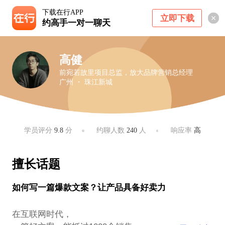
下载在行APP
立即下载
约高手一对一聊天
高健
前宛若故里项目总监，放大品牌营销总经理
广州 ・ 珠江新城
学员评分
9.8
分
约聊人数
240
人
响应率
高
擅长话题
如何写一篇爆款文案？让产品具备好卖力
在互联网时代，