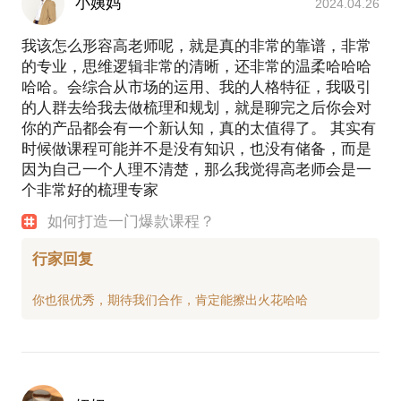
可是，即便是“小而美”
小姨妈
2024.04.26
也离不开流量、产品、转化，销售......
我该怎么形容高老师呢，就是真的非常的靠谱，非常
✔️怎么设计产品体系？怎么定价？
的专业，思维逻辑非常的清晰，还非常的温柔哈哈哈
哈哈。会综合从市场的运用、我的人格特征，我吸引
✔️怎么宣传？怎么让更多人知道你？
的人群去给我去做梳理和规划，就是聊完之后你会对
✔️怎么打造自己的影响力？
你的产品都会有一个新认知，真的太值得了。 其实有
✔️怎么设计小而美商业模型？
时候做课程可能并不是没有知识，也没有储备，而是
因为自己一个人理不清楚，那么我觉得高老师会是一
小而美的“六个一”模型
个非常好的梳理专家
1个人，1个故事，1个产品，1个社群，1个账号，1个
如何打造一门爆款课程？
门店。
赋能给所有想将喜欢的事情当饭吃的伙伴们。
行家回复