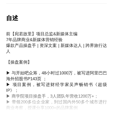
甚至比大企业，成本更低，风险更低
就算看完，也没有任何行动，没有任何结果，
更灵活，更自由，人效比更高，利润率更高。
【我能解决你什么问题？】
真正将喜欢的事情当饭吃。
自述
因为除了你的专业能力，
做课这件事，本身就是具备技术含量的
如果你有好的产品，却写不出投放效果好的文案；
如果你从来没有把它当成一门技术深入研究
如果你想打造IP，却写不出直击人心的故事；
前【宛若故里】项目总监&新媒体主编
【我能解决你什么问题？】
内在逻辑没想清楚，也没有方法论
如果你想用一篇好文案，低成本获得更多客户；
7年品牌商业&新媒体营销经验
当然做不好。
爆款产品操盘手 | 资深文案 | 新媒体达人 | 跨界旅行达
如果你想通过一篇收钱文案，卖出平时5倍，10倍的
✔怎么找准定位，市场有价值的事？
人
业绩；
✔怎么把好产品化体系？
........
✔怎么科学定价，把利润最大化？
【我能解决你什么问题？】
【操盘案例】
✔怎么让更多人知道你？ 信任你？
✔怎么打造IP影响力？
▶ 与开始吧众筹，48小时过1000万，被写进阿里巴巴
✔没选题，竞品太多，高手都讲过了，怎么办？
【为什么是我来讲？】
✔怎么优化引流-留存-转化？
海外招股书P143页 ；
✔做课慢，知识千头万绪，无从下手，怎么办？
▶ 项目案例，被写进财经学家吴声畅销书《超级
✔怎么搭建自己的敏捷外挂团队？
✔定价难，学员不买单，自己没钱赚，怎么办？
作为当下最会写内容的团队之一，几乎每年都会创造
IP》；
✔怎么设计小而美商业模型？
✔做包装，什么样的课最好卖？
刷屏级的营销事件，是多家企业的内容顾问，产品文
▶ 商学院项目操盘手，3人团队年营收1200万+；
️✔卖不动，转化低，没成交，怎么办？
▶ 带领200多位企业家，到过国内外50多个城市进行
✔怎么教，让学员有结果的好课是怎么样的？
商业考察，授课分享1000+的品牌案例
【为什么是我来讲？】
..........