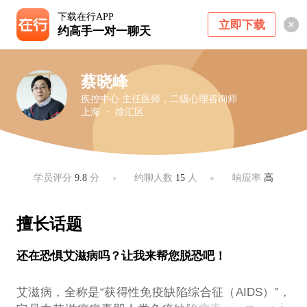
下载在行APP
立即下载
约高手一对一聊天
蔡晓峰
疾控中心 主任医师，二级心理咨询师
上海 ・ 徐汇区
学员评分
9.8
分
约聊人数
15
人
响应率
高
擅长话题
还在恐惧艾滋病吗？让我来帮您脱恐吧！
艾滋病，全称是“获得性免疫缺陷综合征（AIDS）”，