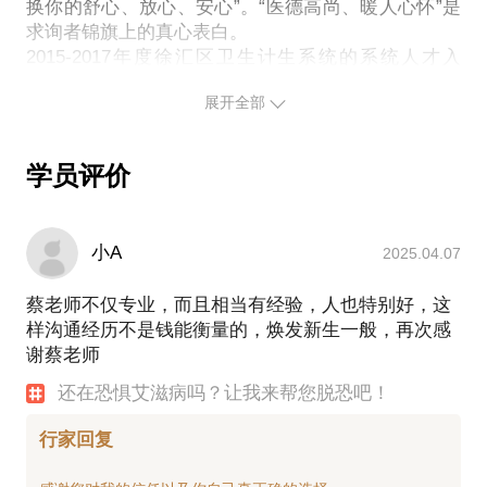
病的风险到底有木有？
换你的舒心、放心、安心”。“医德高尚、暖人心怀”是
求询者锦旗上的真心表白。
身上有伤口万一碰到可疑血液，或在医院抽血和输液
2015-2017年度徐汇区卫生计生系统的系统人才入
时，会发生血液传染吗？
选。
我都有那么多典型的急性期症状了，可医生还说没
展开全部
多年来，先后参与和承担过艾滋病全球基金项目、中
事，检测结果也一直是阴性，但症状却持续不退！
国-比尔盖茨艾滋病项目、中国-加拿大艾滋病合作项
窗口期到底是多久？三代、四代什么时候检测最好？
目、国家社会组织参与艾滋病防治基金项目、国家十
四周、六周阴能排除多少？
学员评价
二五重大专项《MSM人群日服抗病毒药物预防HIV新
忍不住又去看百度贴吧了，那么多人的情况和我一
感染研究》和《上海市大城市结核病综合防治模式研
样，还有人居然说他感染A了,那我岂不是也逃不了
究》等多个科研课题，发表各类学术论文近30篇。
了！
小A
2025.04.07
带领的团队先后获得2011年“区医学特色专科”、2014
后悔不该发生那事，我自己得了也算了，真对不起家
年“上海市五一劳动奖状”和“上海市白玉兰巾帼文明
蔡老师不仅专业，而且相当有经验，人也特别好，这
人，对不起老婆和孩子！
岗”、2015年“全国五一巾帼标兵岗”和“全国巾帼文明
样沟通经历不是钱能衡量的，焕发新生一般，再次感
岗”。负责创建的《“艾”之关怀项目》获2015年上海市
这几个月过得实在太累了，晚上夜不成寐，白天无心
谢蔡老师
卫生系统“人文关怀，医患沟通”优秀项目，《艾滋病
工作，还不敢和家里人说！
和结核病预防关怀志愿服务项目》荣获上海市志愿服
好不容易在网上找到了一个靠谱的实名专家，可专家
还在恐惧艾滋病吗？让我来帮您脱恐吧！
缺一直那么忙，不能和我好好聊聊，不能倾听我的痛
行家回复
苦！
……