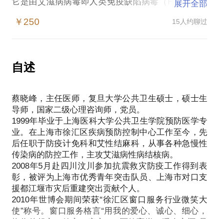
它是由艾滋病病毒即人类免疫缺陷病毒（HIV）引起
展开全部
的一种病死率极高的恶性传染病。HIV病毒侵入人
￥250
15人约聊过
体，能破坏人体的免疫系统，令感染者逐渐丧失对各
种疾病的抵抗能力，最后导致死亡。目前还没有疫苗
可以预防，也没有彻底治愈这种疾病的有效药物或方
法。
自述
恐艾症也叫艾滋病恐惧症，患者怀疑自己感染了艾滋
病病毒，或者非常害怕感染艾滋病，表现出精神抑
蔡晓峰，主任医师，复旦大学公共卫生硕士，硕士生
郁、情绪变化多端、严重失眠、对周围事物淡漠、体
导师，国家二级心理咨询师，党员。
重下降和周身不适等反应，人因长期的精神紧张，心
1999年毕业于上海医科大学公共卫生学院预防医学专
理压力过大，会产生植物神经功能紊乱，进而产生的
业。在上海市徐汇区疾病预防控制中心工作至今，先
一系列症状。不少患者认为自己的身体不适就是感染
后任职于防疫计免科和艾性结麻科，从事各种急慢性
了艾滋病病毒，反复拨打热线电话咨询，反复去做艾
传染病的防控工作，主攻艾滋病性病结核病。
滋病抗体检测，对阴性结果又持怀疑态度，总认为检
2008年5月赴四川汶川参加抗震救灾防疫工作得到表
测不准确或者现有试剂检测不出来自己的病毒等等。
彰，被评为上海市优秀青年突击队员、上海市对口支
到底是艾滋病，还是恐艾症呢？您一定纠结了很久，
援都江堰市灾后重建突出贡献个人。
也一定有过如下的一些经历、疑问、抱怨或感悟：
2010年世博会期间荣获“徐汇区窗口服务行业微笑大
无套口交、有套性交以及边缘性行为，感染艾滋病性
使”称号。窗口服务格言“用我的爱心、诚心、细心，