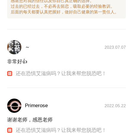
感谢您对我的信任以及你自己真正确的选择。
今天您很幸运，在这里找到了我！凭借我18年来专业
过去的已经过去，不必再去留恋，吸取必要的经验教训。
从事艾滋病性病防治工作的经历和经验，干预检测过
上万名艾滋病高危人群和恐艾症人群，咨询疏导过近
千名恐艾症患者，治疗关怀过数百位艾滋病病人，加
上我所获得过的荣誉、称号，以及患者和求询者多次
赠送的锦旗和感谢信，相信我一定能帮您解决上面的
每一个问题，消除困扰您许久的担心和顾虑！
～
2023.07.07
通过面谈，您将收获到很多：
非常好👍
让您全方位的认识艾滋病，不再害怕艾滋病
客观地分析您的经历和行为以及存在风险
还在恐惧艾滋病吗？让我来帮您脱恐吧！
帮您正确辨识可疑的临床症状和体征
为您推荐合适的检测方案以及结果的解读
分析和体会自己的性格以及各种心理因素的作用
用适宜的心理咨询技巧为您缓解焦虑、摆脱恐惧
Primerose
2022.05.22
PS. 在选择与我见面时，请把您的问题描述得更具体
些，毕竟一小时的时间并不长。如果能把您的问题提
谢谢老师，感恩老师
前发给我那更好，我可以做更精细、更有针对性的准
备，提升见面交流的效率。 感谢您对我的信任，期待
还在恐惧艾滋病吗？让我来帮您脱恐吧！