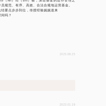
作（lei）经（shi）验，深谙基金的运作管理之
学员规范、有序、高效、合法合规地运营基金。
总结要点步步到位，传授经验娓娓道来
2025.09.25
2023.01.19