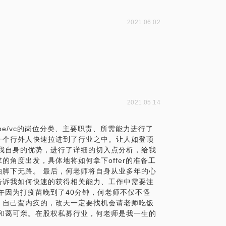
2021.06.02
2021.05.14
e/vc的岗位分类、主要职责、所需能力进行了
一个行外人快速拉进到了行业之中。让人如登顶
我自身的优势，进行了详细的切入点分析，给我
角度出发，具体地将如何拿下offer的准备工
脚下无路。 最后，何老师将自身从业多年的心
告诉我如何快速的获得相关能力、工作中需要注
午因为打疫苗晚到了40分钟，何老师不仅不怪
。自己蛮内疚的，改天一定要找机会请老师吃饭
和蔼可亲。在股权私募行业，何老师是我一生的