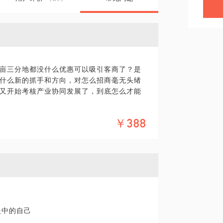
亩三分地都没什么优惠可以吸引客商了？是
什么新的抓手和方向，对怎么招商毫无头绪
又开始考核产业协同发展了，到底怎么才能
￥388
达到预期了吗？返投的企业是实实在在地落
务却一点儿都没引来？大量基金对同一个标
让你们很头疼呢？
换换了。
一起来聊一聊吧。
眼中的自己