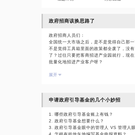
政府招商该换思路了
政府招商人员们：
全国统一大市场之后，是不是觉得自己那一
不是觉得工具箱里面的政策都全废了，没有
了？过往只要把客商招进产业园就行，现在
批量化地招进产业客户呀？
展开
政府引导基金管理人们：
过往这么大力度的出资，返投效果怎么样，
地投产了，还只是设了一个壳公司，主体业
的企业扎堆投资来实现返投的情况，是不是
申请政府引导基金的几个小妙招
2024年，招商进入新阶段，招引思路也该
1. 哪些政府引导基金账上有钱？
2. 政府引导基金想要什么？
怎么才能做到花小钱办大事、办好事，我们
3. 政府引导基金眼中的管理人 VS 管理人
4. 怎样有的放矢地编写基金申报资料？