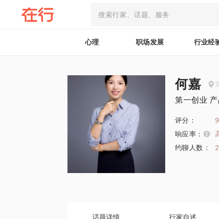
心理
职场发展
行业经
何嘉
第一创业 
评分：
9
响应率：
约聊人数：
话题详情
行家自述