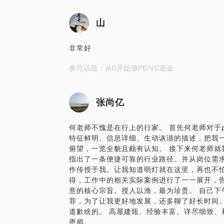
山
非常好
参与话题：从0开始做PE/VC基金
张尚亿
何老师不愧是在行上的行家。 首先何老师对于p
特征鲜明、信息详细、生动诙谐的描述，把我
俯望，一览全貌且颇有认知。 接下来何老师就
指出了一条便捷可靠的行业路径。并从岗位需求的
作传授于我。让我知道明灯就在这里，再也不怕
得，工作中的相关实际案例进行了一一展开，
意的核心宗旨。授人以渔，最为珍贵。 自己下
罪，为了让我更好地发展，还多聊了好长时间
道歉啥的。 高屋建瓴、经验丰富、详尽细致、
恩师。