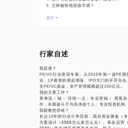
5. 怎样愉快地迎接尽调？
展开
与国家级、省级、市级、区级的主流引导基
府引导基金的申报，成功申请的金额超过2
程、考核重点、管理要求、申报条件等有深
助您一臂之力@_@
行家自述
约见前请提前告知希望了解的问题，如果您
我是谁？
PE/VC行业资深专家。从2010年第一波PE
谷、LP募资的潮起潮落、IPO大门的开开合
支PE/VC基金，资产管理规模超过150亿元。
我的主要工作？
简单说：钱； 详细一点：专业管钱； 再复杂
作，长期奋斗于与高净值个人、专业投资机构、
我能教您些啥？
长达10年的行业斗争历程，我在资金募集（专业
方案设计（$$$$怎么来怎么去）、基金运营