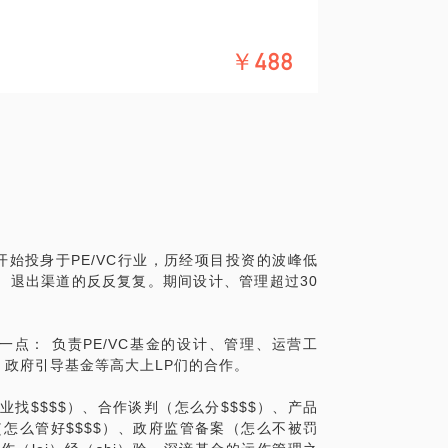
￥488
金有深入的接触和沟通，曾主导超过20支政
0亿元。对政府引导基金的申报流程、审核流
入理解和完整梳理，希望能在漫漫申报路上
已经有申报目标，也请提前告知。谢谢。
潮开始投身于PE/VC行业，历经项目投资的波峰低
合、退出渠道的反反复复。期间设计、管理超过30
一点： 负责PE/VC基金的设计、管理、运营工
政府引导基金等高大上LP们的合作。
找$$$$）、合作谈判（怎么分$$$$）、产品
（怎么管好$$$$）、政府监管备案（怎么不被罚