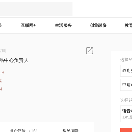
验
互联网+
生活服务
创业融资
教
深圳
选择
产品中心负责人
政府
.9
高
申请
24
选择
语音
1对1
用户评价
（16）
常见问题