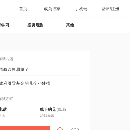
首页
成为行家
手机端
登录/注册
育学习
投资理财
其他
约聊话题
招商该换思路了
政府引导基金的几个小妙招
约聊方式
电话
线下约见
(
深圳
)
通话
1对1面谈