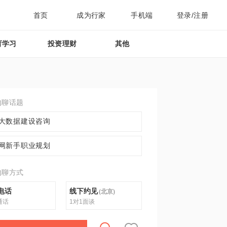
首页
成为行家
手机端
登录/注册
育学习
投资理财
其他
约聊话题
大数据建设咨询
网新手职业规划
约聊方式
电话
线下约见
(
北京
)
通话
1对1面谈