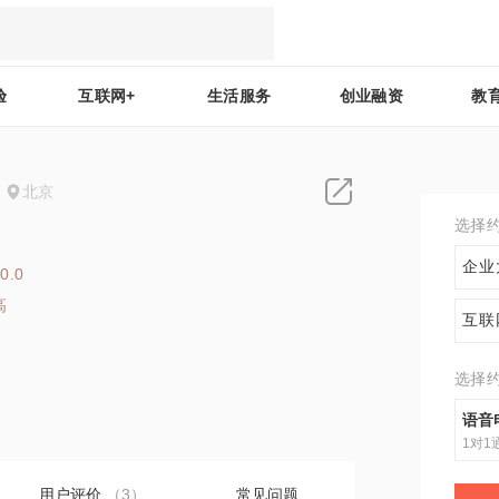
验
互联网+
生活服务
创业融资
教
北京
选择
企业
0.0
高
互联
5
选择
语音
1对1
用户评价
（3）
常见问题