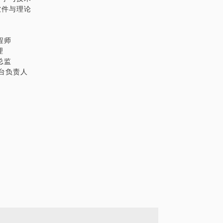
机软件与理论
程师
理
总监
平台负责人