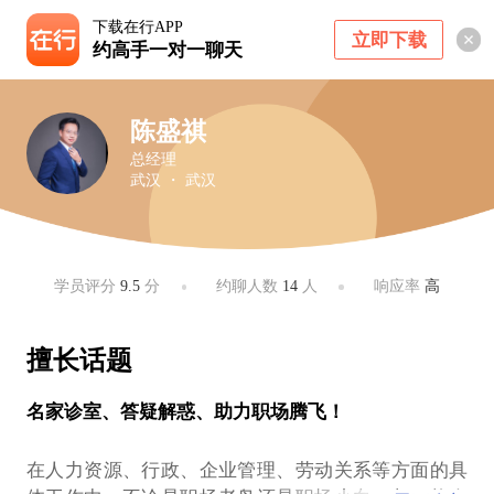
下载在行APP
立即下载
约高手一对一聊天
陈盛祺
总经理
武汉 ・ 武汉
学员评分
9.5
分
约聊人数
14
人
响应率
高
擅长话题
名家诊室、答疑解惑、助力职场腾飞！
在人力资源、行政、企业管理、劳动关系等方面的具