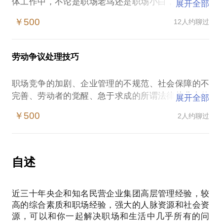
体工作中，不论是职场老鸟还是职场小白，都可能会
展开全部
为一些似是而非的问题感到困扰，对某些事情感到无
￥500
12人约聊过
从下手，或者不知道如何做得更好。
我在央企和知名民营企业集团从事十几年高管工作，
有着深厚的理论水平和精湛高效的实战落地能力，取
劳动争议处理技巧
得高级经济师、高级经营师、高级人力资源师、一级
建造师、lSO注册审核员等职称或资格，在多所院校
职场竞争的加剧、企业管理的不规范、社会保障的不
和培训咨询机构任特邀顾问、讲师。相信在这些方
完善、劳动者的觉醒、急于求成的所谓法律从业者的
展开全部
面，能为你提供帮助。
搅动，这一切都决定了劳动争议有愈演愈烈的趋势。
愿意与你交流的内容包括但不限于以下方面：
￥500
2人约聊过
但是真正既懂企业管理实际又熟悉司法处理实务的复
人力资源管理；
合型人才并不多，懂法的不懂企业管理，懂企业管理
行政管理；
的不了解司法实务。而本人一直在企业任中高管，企
企业经营管理；
业管理经验和实际司法处理能力能给您或者您的企业
自述
劳动关系处理和企业文化建设；
带来满意的服务。本人是人力资源中最好的劳动争议
企业内训和管理咨询；
处理专家，是劳动争议处理中最好的人力资源专家。
人才测评和职业生涯规划；
近三十年央企和知名民营企业集团高层管理经验，较
在这样的情况下，企业管理者、人力资源从业者和劳
lSO体系认证。
高的综合素质和职场经验，强大的人脉资源和社会资
动者容易遭遇：
PS.在选择与我见面前，请把你的问题更具体化。毕
源，可以和你一起解决职场和生活中几乎所有的问
企业管理者对劳动争议的理解欠缺，导致企业经济利