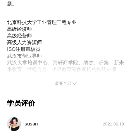
竟，一小时的谈话只能解决一个小问题。请把你的问
题。
益和声誉都受到影响；
题提前发给我，方便我做更精细的准备，提升见面效
人力资源从业者对劳动争议的预防和处理经验不足，
率；而且，我会将你的问题制成档案，在后期的合作
导致屡战屡败；
北京科技大学工业管理工程专业
中，跟踪、提醒、警示并解答、解决你的问题。期待
劳动者不知道如何维护自己的权利，放弃了自己应得
高级经济师
的权益；
高级经营师
高级人力资源师
法律工作者不熟悉企业管理，在劳动争议实务处理中
ISO注册审核员
只会照搬法律条文导致输了官司。
武汉市创业导师
我在央企和民营企业集团从事行政和人力资源中高管
武汉大学培训中心、海轩商学院、纳杰、赶集、新未
岗位上工作二十多年，有丰富的地产、制造、贸易、
来教育、世纪合众、小果教育等多家机构特约讲师
金融等不同行业的工作经历，几乎成功处理过所有方
北大纵横管理咨询有限公司 人力资源专家
面的劳动争议案例。既对企业管理实务有相当的造诣
HR粮仓 联合创始人
展开全部
和素养，也对劳动争议司法实务处理有很深的理解和
实践，可以说是人力资源中最好的劳动争议处理专
陈盛祺，武汉爱帝集团有限公司（原）担任副总经理
家，是劳动争议处理中最好的人力资源专家。
兼企管人事总监。
学员评价
我愿意与你分享的内容包括：
毕业于北京科技大学工业管理工程专业，先后在大型
央企和知名民营企业集团担任高层管理职务。有二十
帮助企业管理者完善管理体系，预防劳动争议的发
多年的成功经历和经验，已取得了高级经济师、高级
生，有效处理企业遇到的争议问题，避免企业利益和
susan
2021.06.18
经营师、高级人力资源师、一级建造师、lSO注册审
声誉受损；