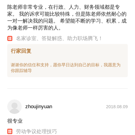
核员等职称和资格。
陈老师非常专业，在行政、人力、财务领域都是专
帮助人力资源从业者提高自己的综合素质，有效预防
在人力资源管理、行政管理、企业经营管理等方面既
家。 我的诉求可能比较特殊，但是陈老师依然耐心的
和处理劳动争议，提高胜诉率，最大可能减少争议损
有深厚的理论素养也有精湛的实际操作能力。在管理
一对一解决我的问题。 希望能不断的学习、积累，成
失；
体系建设和流程再造、培训和咨询、劳动关系处理、
为像老师一样厉害的人。
帮助劳动者合理、合法维权，争取自己最大的利益；
职业生涯规划、职场解惑、企业文化、体系认证等方
帮助法律工作者提升企业管理素质，提高知名度和胜
名家诊室、答疑解惑、助力职场腾飞！
面有着丰富的经验。喜欢旅行、读书、思考，是一个
诉率。
严谨务实、积极进取、乐天爱人的儒雅君子。
行家回复
PS.在选择与我见面前，请把你的问题更具体化。毕
我更注重教练式的咨询和培训，希望我的经验能够帮
竟一小时的谈话只能解决一个小问题。请把你的问题
到你。
谢谢你的信任和支持，愿你早日达到自己的目标，我愿意为
1、完成50+家企业管理咨询项目；
提前发给我，方便我做更精确的准备，提升见面效
2、完成30+家企业培训规划；
3、完成100+场培训；
zhoujinyuan
2018.08.09
很专业
劳动争议处理技巧