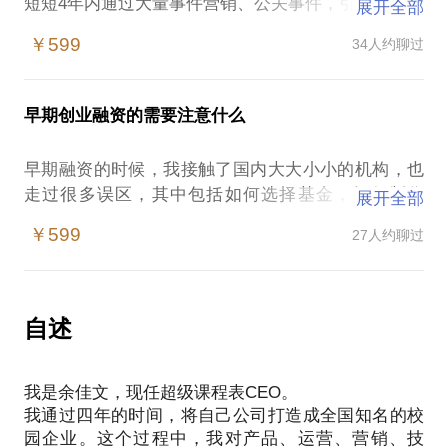
短短4年内通过大量事件营销、公关事件，引爆整个品
展开全部
牌、不费成本的获取用户。
￥599
34人约聊过
在面对黑公关事件中，如何轻松化解？
如何挖掘你的品牌亮点，达到快速传播？
早期创业融资的需要注意什么
早期融资的时候，我接触了国内大大小小的机构，也
走过很多误区，其中包括如何选择基金，如何制作
展开全部
BP，雇用怎么的律师团队，投资意向书和投资协议的
￥599
27人约聊过
自述
我是余佳文，现任超级课程表CEO。
我通过四年的时间，将自己公司打造成全国知名的校
园企业。这个过程中，我对产品、运营、营销、技