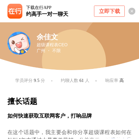
下载在行APP
立即下载
约高手一对一聊天
余佳文
超级课程表CEO
广州 ・ 不限
学员评分
9.5
分
约聊人数
61
人
响应率
高
擅长话题
如何快速获取互联网客户，打响品牌
在这个话题中，我主要会和你分享超级课程表如何在