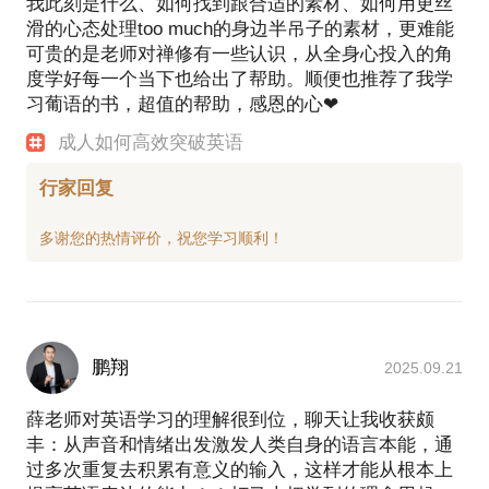
我此刻是什么、如何找到跟合适的素材、如何用更丝
滑的心态处理too much的身边半吊子的素材，更难能
案例2：黄生， 14岁，张女士侄子，在美国读书。因
可贵的是老师对禅修有一些认识，从全身心投入的角
英语不过关，生活、学习态度消极。经过我1个月的辅
度学好每一个当下也给出了帮助。顺便也推荐了我学
导，大为改观；4个月后，学校老师和同学惊讶于他的
习葡语的书，超值的帮助，感恩的心❤
进步。
成人如何高效突破英语
案例3：张女士，深圳人，经朋友介绍参加我的课程，
至今3个月时间。禅式聆听对她帮助很大，她现在起得
行家回复
更早、精力更充沛，在同时参加《牧羊少年的奇幻之
旅》和《动物庄园》两个班， 不觉疲倦。 案例4：黄
先生，深圳人，参加《牧羊少年的奇幻之旅》3次课
程，实践十几天时间，自觉英语进步很大，兴趣大
增。至今学习1年多，已自学完成哈利波特前2册书。
6岁的儿子旁听《牧羊少年的奇幻之旅》音频，也已能
大段背诵其中章节。
鹏翔
2025.09.21
英语也许为难过您，您也许多次想放弃，但仍不甘
薛老师对英语学习的理解很到位，聊天让我收获颇
心。其实，如果一开始认识对了，您根本就不会遭遇
丰：从声音和情绪出发激发人类自身的语言本能，通
那么多的困难！
过多次重复去积累有意义的输入，这样才能从根本上