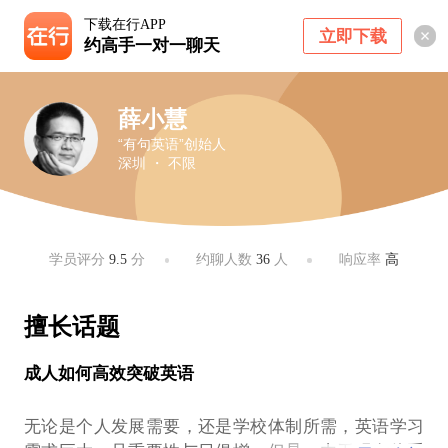
下载在行APP
立即下载
约高手一对一聊天
薛小慧
“有句英语”创始人
深圳 ・ 不限
学员评分
9.5
分
约聊人数
36
人
响应率
高
擅长话题
成人如何高效突破英语
无论是个人发展需要，还是学校体制所需，英语学习