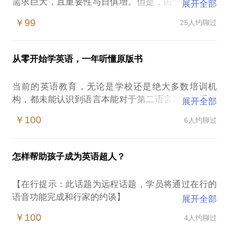
需求巨大，且重要性与日俱增。但是，由于现有体系
展开全部
未能正确认知语言习得的规律，教学方式和教材都不
￥99
25人约聊过
合适，造成了大量的人力、物力浪费，而效果欠佳。
在这样的情况下，各个年龄段英语学习者，尤其是13
岁以上学习者容易遭遇以下问题：
从零开始学英语，一年听懂原版书
对于语言本能缺乏认知，去“学”语言，事倍功半；
语言材料选择失当，未能从生命成长的高度选择教
当前的英语教育，无论是学校还是绝大多数培训机
材；
构，都未能认识到语言本能对于第二语言习得的重要
展开全部
聆听时间不足，聆听方法不正确，不能为语言本能的
意义，其课程安排往往是以“语言本不能”为假设的。
发展创造必要的条件；
￥100
6人约聊过
因此，语言课程大都从易到难来安排，看起来仿佛循
心思杂乱，情绪纷扰，阻碍语言的习得。
序渐进，实则浪费了大量的时间和人力资源，浪费了
如果用正确的方法，每天学习1小时，一年就可以学会
生命。英语教学效果差强人意。
听读英文原著；如果每天学习3小时，三年后可奠定扎
怎样帮助孩子成为英语超人？
而实际上，根据国际领先的语言学家
实的英语基础，直接阅读《哈利波特》、《万物简
（Chomsky,Pinker）的研究，任何人都有学习任何语
史》等名著。
【在行提示：此话题为远程话题，学员将通过在行的
言的本能。 这个结论给我们的启示，是我们可以学习
我愿意与你分享的内容包括：
语音功能完成和行家的约谈】
展开全部
自己感兴趣的任何语言材料！语言材料无需做难易区
教给你禅听英语学习法，立竿见影提高听力；
当前的英语教育，往往只注重语言能力的培养，而忽
分，只需要看它是否与你的需要相应！
￥100
4人约聊过
根据您的志向、爱好、需求，建议相应的学习计划；
略内心的成长。殊不知，一个人的语言能力，取决于
《道德经》说，“人法地，地法天，天法道，道法自