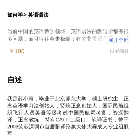
帮助您学会听读英文原著，进入英语学习快车道。
多种综合的因素，包括心灵境界、生命体验、思维能
然。”这句话告诉我们，如果想高效率完成任何事情，
力、交际能力、知识结构等。由于人们的心灵境界、
我们必须懂得效法天道。那么，语言学习的天道是什
如何学习英语语法
生命体验、思维能力、交际能力、知识结构各不相
么？怎样让你的语言本能发挥作用？
同，从而也导致每个人呈现出不同的语言风格和语言
我愿意把自己几十年来学习语言习得所得来的经验总
当前中国的英语教学领域，英语语法的教与学都有很
能力。英语语言能力也是同理。
结起来告诉你，帮助你了解语言本能的概念，学会创
多问题，而且往往会走极端：有的非常强调语法，以
展开全部
要想获得超强的语言能力，除了有意识地帮助孩子提
造让语言本能发挥作用的内外条件，短期内突破英
致于把英语学习变成了“语法研究”，事倍功半；有的
升心灵境界，丰富生命体验，培养思维能力、交际能
￥100
1人约聊过
抛弃了语法，专门加强听说。
力，完善知识结构之外，还需认真思考如果通过以恰
在这样的情况下，所有的英语学习者容易遭遇：
当的方式学习恰当的语言材料帮助孩子提升综合素
讲、学语法的时机不合适，学员听来无所适从；
养。
所介绍的语法体系过于繁杂，让学习者迷惑其中。
自述
本人长期研究生命成长、语言习得等课题，精选出了
我引进美国Jeff Glauner 教授的语法体系，编写《结
十余种适合青少年生命成长的英语著作，并且创造性
构英语语法》教程，应用于英语课程指导学员学习，
地把禅修与英语学习结合起来应用于英语教学当中，
我是薛小慧，毕业于北京师范大学，硕士研究生。正
效果显著。
取得了很好的效果。
念英语学习法创始人，贤航正念创始人，国际民航组
我愿意与你分享的内容包括：
我愿意把以下几个方面的经验分享给您：
织飞行人员英语等级考试中国民航局考官，资深翻
告诉您适当的学习语法的时机；
心灵成长、生命体验、思维能力、知识结构与语言能
译，正念教练。持有CATTI二级口、笔译证书，曾于
向您介绍精明易懂的语法体系；
力的关系；
2006荣获深圳市首届翻译形象大使大赛成人专业组冠
如何选择合适的语言素材，帮助青少年生命成长；
军。