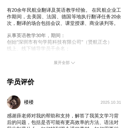
如何进行禅式聆听，高效学习英文；
有20余年民航业翻译及英语教学经验。 在民航企业工
如何培养听读经典英文原著的能力和习惯；
作期间，去美国、法国、德国等地执行翻译任务20余
如何通过听书全面提高语言能力，把您的孩子培养成
次，翻译的场合包括会议、课堂授课、商业谈判等。
英语超人。
希望能够帮到您！愿您的孩子快乐充实地学好英语，
从事英语教学30年，期间：
创始"深圳市有句学苑科技有限公司"（贤航正念）
线上、线下辅导学员千余名；
在民航企业工作期间，翻译技术类文件800余万字；
帮助多个传统文化学堂建立英语课程体系；
展开全部
擅长专注力、学习力培养。
学员评价
学员案例：
案例1：张女士： 50岁，跟随学习《牧羊少年的奇幻
之旅》3次课，9课时，学会了怎样聆听，以及怎样将
楼楼
2025.10.31
聆听与其它训练相结合，收获很大。之后，她移居美
国，但仍在每周一次坚持上我的网课。她的朋友有些
感谢薛老师对我的帮助和支持，解答了我英文学习背
在美国的培训机构学习英语，都惊讶于她英语的进
后的问题，包括是否可能有更高效率的方法、语法对
步。