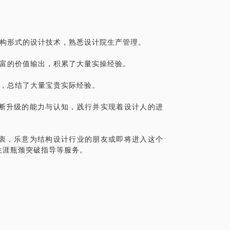
结构形式的设计技术，熟悉设计院生产管理。
丰富的价值输出，积累了大量实操经验。
展路径。
历，总结了大量宝贵实际经验。
具体化。毕竟一到两个小时的谈话只能解决有限
做更精确的准备，提升见面效率。期待与你
断升级的能力与认知，践行并实现着设计人的进
衷，乐意为结构设计行业的朋友或即将进入这个
生涯瓶颈突破指导等服务。