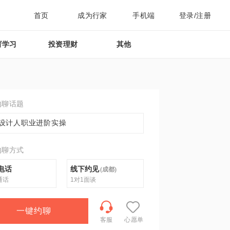
首页
成为行家
手机端
登录/注册
育学习
投资理财
其他
约聊话题
设计人职业进阶实操
约聊方式
电话
线下约见
(
成都
)
通话
1对1面谈
一键约聊
客服
心愿单