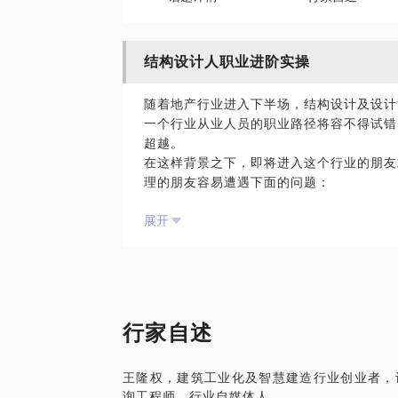
结构设计人职业进阶实操
随着地产行业进入下半场，结构设计及设计
一个行业从业人员的职业路径将容不得试错
超越。
在这样背景之下，即将进入这个行业的朋友
理的朋友容易遭遇下面的问题：
即将进入这个行业前，缺乏有效的规划和准
展开
对于结构设计及设计管理的职业发展之路吃
越走越窄，陷入纠结和焦虑；
即使找到了职业方向，进步缓慢，缺乏有效
我为什么能做这样的事情？
同济大学土木工程系毕业后，直接进入省级
和结构形式的设计技术，熟悉设计院生产管
行家自述
至2016年12月份为止，有3年半房地产
出，积累了大量实操经验；
王隆权，建筑工业化及智慧建造行业创业者，
在技术和技术管理的经验背景之下，对本行
询工程师，行业自媒体人。
日苦多”以及知乎账号“sonicwlq”，