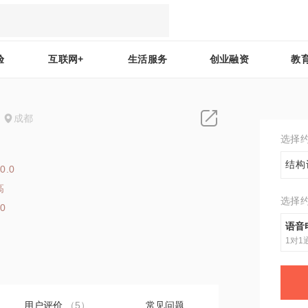
验
互联网+
生活服务
创业融资
教
成都
选择
结构
0.0
高
选择
10
语音
1对1
用户评价
（5）
常见问题