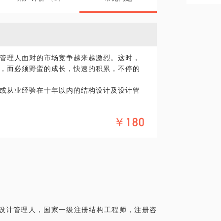
管理人面对的市场竞争越来越激烈。这时，
，而必须野蛮的成长，快速的积累，不停的
或从业经验在十年以内的结构设计及设计管
备；
￥180
不准方向，不能找到更高阶的发展途径，路
方法实现快速的成长。
建筑设计院，有8年设计经历，精通各类项目
理；
设计管理经验，在现有岗位上有丰富的价值输
设计管理人，国家一级注册结构工程师，注册咨
业进行了深刻的思考，以公众号“譬如朝露去
持续输出有价值的行业经验分享，对行业从业人员有