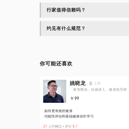
行家值得信赖吗？
约见有什么规范？
你可能还喜欢
姚晓龙
上海
「家有教练」自媒体人，健身指导师
￥99
·
如何更有效的健身
·
功能性评估和基础健身动作学习
27
人约聊过
•
评分
9.7