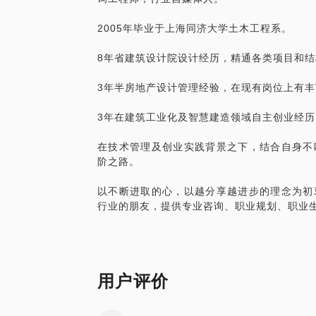
实实在在的帮助；
2005年毕业于上海同济大学土木工程系。
思维敏锐，善于高效的输出表达。
我愿意与你分享包括但不限于以下内容：
8年省建筑设计院设计经历，精通各类项目和
快速的结构设计或设计管理入门；
快速理清职业发展思路，找对方向；
3年半房地产设计管理经验，在现有岗位上有
帮助快速习得已经被验证的高效实操方法；
提升认知，结合自身特点，实现更高阶的发
3年在建筑工业化及智慧建造领域自主创业经
PS.在选择与我见面前，请把你的问题更
的问题。请把你的问题提前发给我，方便我
在技术管理及创业实践背景之下，结合自身不
的见面。
阶之路。
以不断进取的心，以越分享越进步的理念为初
行业的朋友，提供专业咨询、职业规划、职业
用户评价