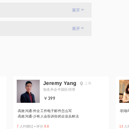
展开
展开
Jeremy Yang
上海
知名外企中国区经理
￥399
·
高效沟通-外企工作电子邮件怎么写
·
职场
·
高效沟通-少有人会告诉你的企业丛林法
7
人约聊过
•
评分
9.8
13
人