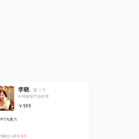
李晓
上海
中博财智产品经理
￥599
PPT沟通力
约聊过
•
评分
9.5