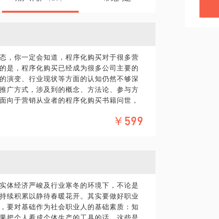
态，你一定会知道，程序化购买对于很多营
的是，程序化购买已经成为很多公司主要的
的演变、行业现状等方面的认知仍然不够深
推广方式，涉及到的概念、方法论、参与方
面向于营销从业者的程序化购买书籍问世，
解程序化购买。甚至很多了解来的信息是经
￥599
之多。但程序化购买又是未来营销的趋势，
可以帮你揭开程序化购买的神秘面纱，话题
在程序化购买行业的最佳玩法，以及人人关
_automation）近20年的工作经历，数
实体经济严峻及行业寒冬的环境下，不论是
持续积累以静待春暖花开。其实要做好职业
，要对基础作为社会职业人的基础素质：知
果把个人看成个体生产的工具的话，这些是