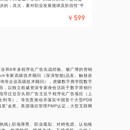
决的；其次，要对职业发展规律及阶段性“平
才能谈职业规划的方法，如何从个人的性格特
￥599
析得出可能的职业道路；最后，当然是重点需
字营销行业”）中的不同上下游板块，以及其
础综合素质及专业知识和技能。当然还要结
自身情况来如何选择和调整。您是否在职业
对比多个机会而纠结。好吧，立刻放下这些
、无比畅快轻松。
微信公号：wu_ban(吴伴热线),职场厚
网行业和6年多程序化广告实战经验。极广博的营销
严训、黄老之道、心灵港湾、成长陪伴、发
tech专家高级技术顾问（深演智能|品友、触脉咨
好文同赏、共读长途、随看风雨。吴老师，
泠咨询等企业高级技术顾问），虎啸数字商学院数字
员，以独立权威资深专家身份活跃于数字营销行
等指导过近百头部广告主近千程序化广告项目（上
，帮助您在职场上如鱼得水，职业上少走弯
洁/雅士利等）。等负责推动并落实中国首个大型PDB
城奖”金奖。美国项目管理PMP认证，大型互联网
机会而纠结？一聊全轻松
伴热线),职场厚黑、职业规划、对峙焦虑、认知格