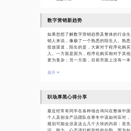
数字营销新趋势
如果您想了解数字营销趋势及整体的行业生
销人来说，像极了一个熟悉的陌生人。熟悉
投放渠道，陌生的是，大家对于程序化购买
入。一方面是因为，程序化购买相对于其他
更为复杂；另一方面，目前市面上没有一本
大家只能从网上一些文章中断章取义的去了
展开
过多方的渲染加工，信息所涉及的水分非常
是每个人营销人不得不掌握的营销技能。我
从程序化购买的演变、行业现状、不同企业
注的程序化购买行业的潜规则等维度展开。
职场厚黑心得分享
《程序化广告实战》作者（同名微信订阅号：ad
最近经常有同学在各种场合询问在整体中国
字营销行业的专家。
个人及创业产品团队在寒冬中该如何应对，
规划可能会涉及这么几个大块的内容：首先
深入了解数字营销生态及趋势
识、能力、心态进行框架性的勾勒，因为如