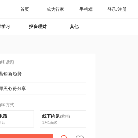
首页
成为行家
手机端
登录/注册
育学习
投资理财
其他
约聊话题
营销新趋势
厚黑心得分享
约聊方式
电话
线下约见
(
杭州
)
通话
1对1面谈