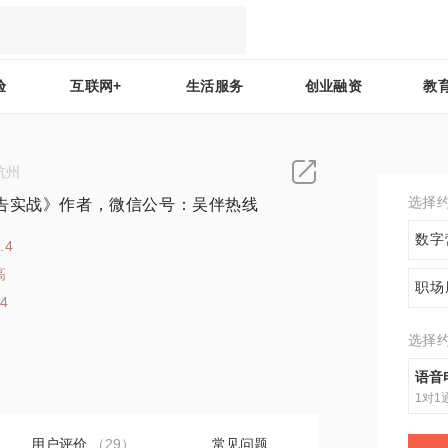
验
互联网+
生活服务
创业融资
教
杭州
选择
告实战》作者，微信公号：吴伴热线
数字
.4
高
职场
44
选择
语音
1对1
用户评价
（29）
常见问题