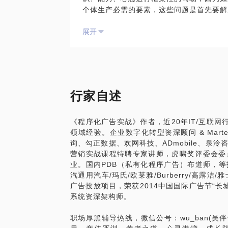
个体生产必需的要素，这些问题是首先要解
台期”积累并递进式的过程予以阐明；然后
展开
点、好恶、擅长及不足等等来做SWOT分
要搞清楚所在行业生态（例如我所在的“数
中的各种分工，工种及其中各工种需要的基
合目前生态现状及可能的机会点并结合个人
发展上有无力感，是否看不清前路，是否为
问题，我们好好聊聊，立刻您就会豁然开朗
行家自述
《程序化广告实战》作者，职场厚黑辅导热线，
《程序化广告实战》作者，近20年IT/互联
黑、职业规划、对峙焦虑、认知格局、亲传
领域经验。企业数字化转型资深顾问 & Mar
泄树洞。随笔杂谈、不惑感悟、自娱人生、
询、勾正数据、欢网科技、ADmobile、泉
热线悉心陪伴……
营销实战课程特聘专家讲师，虎啸奖评委会委
业。国内PDB（私有化程序广告）布道师，
近20年的工作经历，数字营销行业的专家
汽通用汽车/玛氏/欧莱雅/Burberry/高露
路。
广告投放项目，荣获2014中国国际广告节“长
系统资深架构师。
职场中是否有无力感、看不清前路、为多个
职场厚黑辅导热线，微信公号：wu_ban(吴