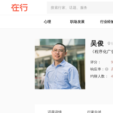
心理
职场发展
行业经
吴俊
《程序化广
评分：
9
响应率：
约聊人数：
话题详情
行家自述