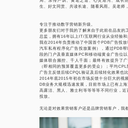
局、亲传严训、黄老之道、心灵港湾、成长
生、好文同赏、共读长途、随看风雨。吴老师
专注于推动数字营销新升级。
更多朋友们对于我的了解来自于此前在品友的工
总监，拥有16年以上IT/互联网行业从业经验
我在2014年负责推动了中国首个PDB广告投
汽车私有程序化广告投放案例），通过PDB
段的门户及垂直媒体PC和移动端黄金广告位
媒体联合频控、千人千面；最终有效提升了广告
（即相同的预算覆盖更多的受众）；平均CPL
广告主反馈后续CPQL验证及后续转化效果也
2014年底2015年初在市场反馈十分巨大的
DB业务大规模迅速发展，目前市场上已有上海通
高露洁、黑人、雅士利等等等等不同行业，近百
投放。