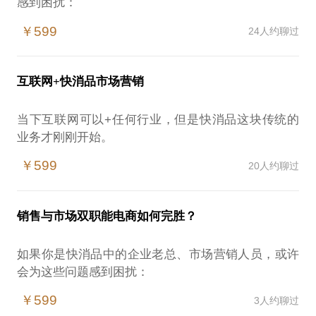
感到困扰：
营销手法的创新
￥599
24人约聊过
渠道管理创新
销售存量保证
增量的突破
互联网+快消品市场营销
我在快消品行业有内资和外资企业操作的双重背景，
加上中国人民大学MBA系统的理论知识框架，结合13
当下互联网可以+任何行业，但是快消品这块传统的
年市场实战经验使我在营销、电商、大客户、渠道等
业务才刚刚开始。
方面有自己独到见解和创新手法，同时可以整合MBA
开展互联网营销工作时的营销人员会有以实际问题的
圈的一切资源可以为你提供完整解决方案。相信能为
￥599
20人约聊过
困扰：
你提供帮助。
业务定位、网络营销闭环形成
愿意与你交流的内容包括但不限于：
品牌KPI设定
市场营销
销售与市场双职能电商如何完胜？
电商直营or外包实际运营模式的确定
电商
B2B、B2C、C2C等渠道规划
渠道
如果你是快消品中的企业老总、市场营销人员，或许
跨品类管理
大客户
会为这些问题感到困扰：
价格带设计
PS.在选择与我见面前，请把你的问题更具体化。毕
电商的定位及战略意义
高效团队组建等
￥599
3人约聊过
竟，一小时左右的谈话只能解决一个小问题。请把你
电商团队组建