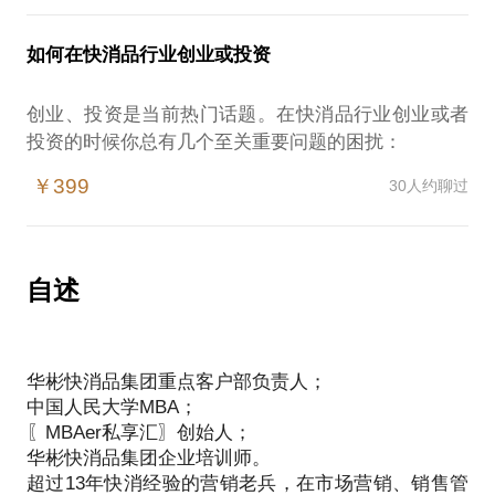
的问题提前发给我，方便我做更精细的准备，提升见
电商模式及渠道选择
互联网营销等
如何在快消品行业创业或投资
我在华彬快消品集团负责电商和大客户业务，并从零
建立起华彬快消品集团电商业务，对于快消品B2B、
创业、投资是当前热门话题。在快消品行业创业或者
B2C、C2C、互联网O2O、银行电信积分商城有中国
投资的时候你总有几个至关重要问题的困扰：
人民大学MBA深刻理论学习及企业实操经验，在互联
选择哪个细分行业创业或投资？
网市场营销有自己的独到见解和创新手法。相信在这
￥399
30人约聊过
企业产品是否是市场需求、营销信息怎样获取？
些方面能为你提供帮助。
市场、定位、差异化的营销战略怎样选择？
我愿意与你分享的内容包括：
价格、渠道、促销怎样开展？
电商行业的发展趋势
计划、执行、控制、团队怎样落实？
自述
企业战略规划
投资回报怎样？
电商制度体系搭建
我愿意与您分享的内容包括：
电商运营实操
快消品行业战略规划
电商团队建立
华彬快消品集团重点客户部负责人；
战略营销策划
PS.在选择与我见面前，请把你的问题更具体化。毕
中国人民大学MBA；
投前诊断、投后综合管理
竟一小时的谈话只能解决一个小问题。请把你的问题
〖MBAer私享汇〗创始人；
提前发给我，方便我做更精确的准备，提升见面效
华彬快消品集团企业培训师。
超过13年快消经验的营销老兵，在市场营销、销售管