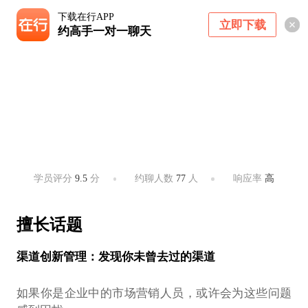
下载在行APP
立即下载
约高手一对一聊天
孙浩波
人大MBA，华彬集团重点客户部负责人
北京 ・ 不限
学员评分
9.5
分
约聊人数
77
人
响应率
高
擅长话题
渠道创新管理：发现你未曾去过的渠道
如果你是企业中的市场营销人员，或许会为这些问题