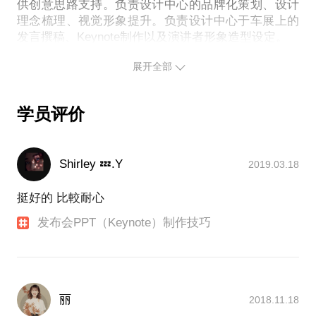
演示构思思路和PPT制作技巧，做出精美、动人的演
供创意思路支持。负责设计中心的品牌化策划、设计
理念梳理、视觉形象提升。负责设计中心于车展上的
发言撰稿、Keynote制作以及演讲者形象造型设定。
2012-2014年，我任职于广州立品品牌策划有限公司
展开全部
(Leaping Creative)，历任设计师、制作经理、项目经
理。服务Hermès、例外、广州塔、城市画报、嫣然天
使基金会、瑞安地产、东鹏等客户。
学员评价
项目经历：
我曾于Leaping Creative任服装品牌「例外」
EXCEPTION de MIXMIND的项目经理。作为团队核
Shirley 💤.Y
2019.03.18
心成员，全面负责并参与该品牌2013-2014两年的VIP
礼品、季度静态展、新品展等设计项目的策划、设
挺好的 比較耐心
计、制作监理及负责客户提案工作，并达成100%提案
获采纳的成绩。擅长于甲方需求与乙方之间找到平衡
发布会PPT（Keynote）制作技巧
契合点，提升项目完成度且保证流程顺畅。
于广汽研究院设计中心任职前瞻设计师。把传统国有
工程企业于车展上的读稿汇报讲话改为“苹果发布
会”式演讲。
东鹏洁具总部展厅
丽
2018.11.18
例外2014秋冬牦牛绒静态展