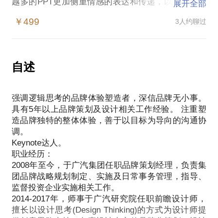
越多的PPT更加侧重情感的表达和传递，以胜任产品
展开全部
发布、提案、培训等场合。在发布会层出不穷的今
￥499
3人约聊过
天，如何让PPT成为生产力和影响力，也成为每个企
业应当去思考解决的问题。
虽然我们对于PPT并不陌生，但却从未真正形成知识
体系，甚至不知道什么是“好的PPT”，没有目标也就
自述
没有精进的方向；
当我们接到任务，需要开始做一个PPT的时候，我们
强调逻辑思考的品牌体验塑造者，深信品牌无小事。
首先需要对内容进行删减和加工，如何做到重点突出
具有5年以上品牌策划及设计相关工作经验。 注重塑
详略得当，让观众一看就懂？
造品牌独特的整体体验，善于以目标为导向的沟通协
我们都知道要以观众思维进行思考，但观众喜欢的是
调。
理性的逻辑还是感性的情感？如何寻求二者的平衡
Keynote达人。
点，让观众认可我们的想法？
职业经历：
想不想知道那些知名发布会的演示演讲中，存在哪些
2008年至今，于广汽集团任职品牌策划经理，负责集
不经意的小细节，他们是怎样影响你的心智让你产生
团品牌战略规划制定、实施及日常事务管理，指导、
认同的？
监督投资企业实施相关工作。
我的课程将提供从理念到案例到最终实践的一系列
2014-2017年，师事于广汽研究院任职前瞻设计师，
PPT解决方案，让你的领导团队和基层员工都能掌握
擅长以设计思考(Design Thinking)的方式为设计师提