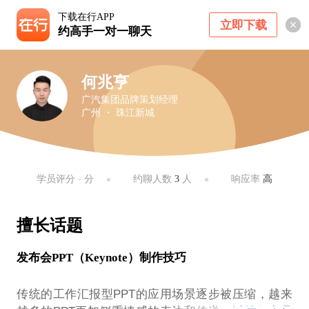
下载在行APP
立即下载
约高手一对一聊天
何兆亨
广汽集团品牌策划经理
广州 ・ 珠江新城
学员评分
-
分
约聊人数
3
人
响应率
高
擅长话题
发布会PPT（Keynote）制作技巧
传统的工作汇报型PPT的应用场景逐步被压缩，越来