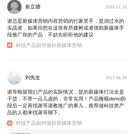
整个项目的效果管理、客户的期望值管理
俞立德
2018.01.18
解决项目执行过程中出现的种种难题
项目业绩：
谢总是新媒体营销内容营销的行家里手，是淌过水的
超过千张的素材内容输出
实战者，如果你想在这块有所建树或者借助新媒体手
实现过百万量级的图文传播量
段推广你的产品，不妨先听听他的建议
实现超过30万的视频直播观看人数
项目成为荣耀内部的重点事项，并引起后续的一系列
科技产品如何做好新媒体营销
类似项目发动
在业界形成巨大声量，对荣耀的品牌及荣耀V9的产品
刘先生
2017.06.28
谢哥根据我们产品的实际情况，提的新媒体打法全是
干货，不带一点儿虚的，非常实用！产品撸顺demo阶
段后一定再找谢哥请教推广的事儿，推荐做科技类产
品的人都来找谢哥聊下。
科技产品如何做好新媒体营销