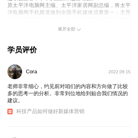
原太平洋电脑网主编、太平洋家居网副总编，将太平
洋电脑网手机频道做到全国手机媒体流量第一；主导
太平洋电脑网APP建设；完成太平洋家居网的全盘重
建和团队建设。
展开全部
联合创办Cicoos智能家居品牌，任市场总监，同时参
与产品研发、营销、团队建设等职能。
2014年创办新媒体“玩友汇”。
学员评价
2017年加入云途数字负责华南区
项目经历：
带着荣耀V9上珠峰，2017.04-2017.05
Cora
2022.09.15
项目描述：
从一个运动狂人、数码发烧友、极限摄影师的角度，
老师非常细心，约见前对咱们的内容和方向做了比较
以照片和视频的形式，用荣耀V9记录前往珠峰大本营
多的思考一的分析。非常到位地给到贴合我们情况的
时，一路上的风光美景、人文古迹、极地风貌。
建议。
同时在珠峰大本营进行极地测试，并在视频直播平台
科技产品如何做好新媒体营销
进行互动直播，体现V9的超强性能。
全程记录，并同步在社交平台发布进度。
项目职责：
负责整体项目的发起、策划、操盘