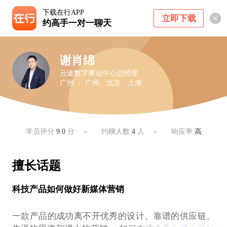
下载在行APP
立即下载
约高手一对一聊天
谢肖绵
云途数字事业中心总经理
广州 ・ 广州、北京、上海
学员评分
9.0
分
约聊人数
4
人
响应率
高
擅长话题
科技产品如何做好新媒体营销
一款产品的成功离不开优秀的设计、靠谱的供应链、