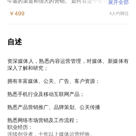
牛逼的渠道和强大的营销。 如何在这个竞争越来越激
展开全部
烈的行业中打造一款爆品，需要整个产业链上的协同
￥499
4人约聊过
运作。
而怎么能够有效利用现在效果最好的新媒体营销，与
产品、渠道强有力的整合，是一个大家都很关心的问
题。
自述
我曾运营过全国流量最高的手机频道、半年打造出一
个智能家居品牌、淘宝一天零投入卖80万货、新媒体
资深媒体人，熟悉内容运营管理，对媒体、新媒体有
增长200万粉丝、创造过亿视频播放量。
深入了解和研究；
作为一个传统媒体出身，又参与过产品研发生产、品
牌建设，现在又跨越到新媒体创业的人，我相信有很
拥有丰富媒体、公关、广告、客户资源；
熟悉手机行业及移动互联网产品；
熟悉产品营销推广、品牌策划、公关传播
熟悉网络市场营销及工作流程；
职业经历：
连续创业者，十年以上媒体运营经验。