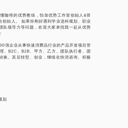
角色，用生涯管理的思维，优势理论的视角
我们服务，而非我们为角色所累。
名略懂咖啡的优势教练，怡加优势工作室创始人&答
咖啡联合创始人。 如果你刚好遇到学业选科规划、职业
团队领导力等问题，欢迎大家来找我一起从优势
：
着电台节目编辑、主持人这类文科生擅长的活
是去了KPMG做HR实习；9年FMCG行业
00强企业从事快速消费品行业的产品开发项目管
理、B2C，B2B，甲方、乙方、团队执行
理、B2C、B2B、甲方、乙方、团队执行者、团
等角色之间转换，以不同的身份游走于世界5
转换。其后转型、创业，继续在快消咨询、积极
、创业型民企、个人工作室。你在角色转换中面
面对的，相信我的经验能够让你有所参考，
规划