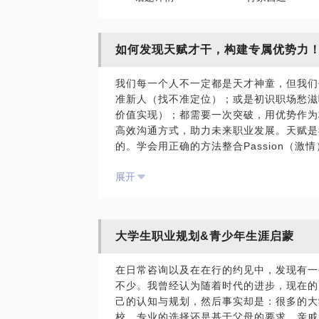
如何发现天赋才干，构建专属优势力
我们每一个人不一定都是天才神童，但我们
准新人（找不准定位）；或是初识职场愁滋
价值实现）；都需要一次突破，用优势作为
高效沟通方式，助力未来职业发展。天赋是
的。学会用正确的方法整合Passion（激情）
体Value（价值）发挥到最大，我们在前
展开
高效测评系统切入，透过解读报告，发现你
在驱动力、外化沟通方式，高效的运用和管
续的个人发展与成长。
大学生职业规划&青少年生涯启蒙
赠送价值152的盖洛普前五大优势才干的测
在日常咨询以及在在行的约见中，发现有一
我曾先后就职于世界500强从事产品开发
不少。我曾经认为随着时代的进步，现在的
商从事技术顾问工作。如今通过发现自己的
己的认知与规划，然后事实却是：很多的大
斜杠转型成为一名生涯规划师、优势教练，
校、专业的选择还是基于父母的要求，亲戚的推
业经理人经历和自己亲身体验的转型之路上