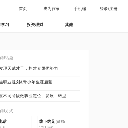
首页
成为行家
手机端
登录/注册
育学习
投资理财
其他
约聊话题
发现天赋才干，构建专属优势力！
生职业规划&青少年生涯启蒙
在不同阶段做职业定位、发展、转型
约聊方式
电话
线下约见
(
成都
)
通话
1对1面谈