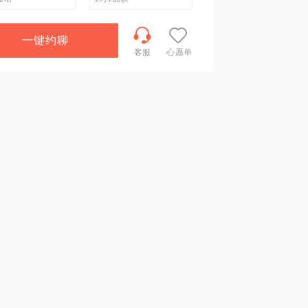
一键约聊
客服
心愿单