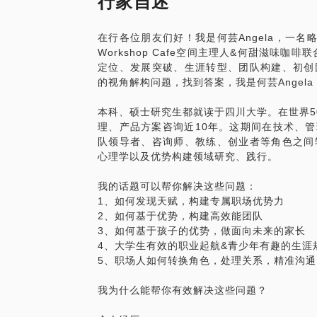
行家自述
波动。我愿意当你的镜子，让你看清楚你的
生，职涯1年的社会新人，初高中生。
去发现或者明晰眼前的路径，最终让角色为
在行各位朋友们好！我是何芸Angela，一
Workshop Cafe空间主理人&何甜滋味
赠价值152的盖洛普前五优势才干测评
定位、发展突破、生涯转型、团队构建、初创
的视角解构问题，找到答案，我是何芸Angela
我大学读理工科，却一直“不务正业”地做
儿；实习没有去行业内的企业做技术实习，而
本科、硕士研究生都就读于四川大学。在世界5
的职业经理人转型教育咨询行业，在技术、管
理、产品方案咨询近10年。这期间在技术、管
者、团队领导者、自由咨询培训师、创始人
队领导者、咨询师、教练、创业者等角色之间
00强、大型国企、NGO组织、事业单位
心理学以及优势构建领域研究、践行。
临的困惑或者无所适从，可能也是我当初曾
帮助你找到属于自己的玩法。
我的话题可以帮你解决这些问题：
1、如何发现天赋，构建专属职场优势力
2、如何基于优势，构建高效能团队
3、如何基于孩子的优势，做面向未来的家长
4、大学生有效的职业起航&青少年有趣的生涯
5、职场人如何转换角色，处理关系，精准沟通
我为什么能帮你有效解决这些问题？