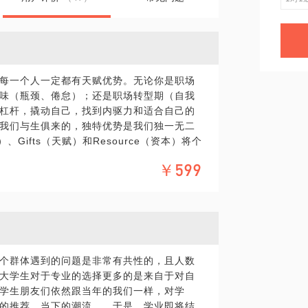
！
每一个人一定都有天赋优势。无论你是职场
味（瓶颈、倦怠）；还是职场转型期（自我
杠杆，撬动自己，找到内驱力和适合自己的
我们与生俱来的，独特优势是我们独一无二
、Gifts（天赋）和Resource（资本）将个
行路上就可以事半功倍！我会结合国际上公认的
￥599
的天赋主题、行为模式风格，帮助你梳理内
理自己的优势，用内驱力和沟通力，实现持
评与报告。
个群体遇到的问题是非常有共性的，且人数
、项目管理工作及全球最大香精香料生产供应
大学生对于专业的选择更多的是来自于对自
优势甜蜜点，创立了自己的产品品牌，同时
学生朋友们依然跟当年的我们一样，对学
DISC沟通技术认证咨询师／讲师。曾经的职
荐，当下的潮流......于是，学业即将结
遇过的坑，攒下的经验，我愿意与你分享。