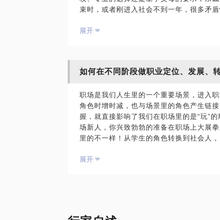
束时，或者刚进入社会不到一年，很多矛盾
无论做生涯咨询、优势教练、高效能&优势
位？考研还是工作？考本专业还是其他自己
一个信念：去探索产品的本质与人的内资驱
展开
回到家乡？考公务员还是去企业？去国企、
儿？自己到底喜欢什么？能做什么？该做什
还有一个群体的咨询需求也越来越多：初高
如何在不同阶段做职业定位、发展、
寻。
比如：我的兴趣领域是什么？我的优势是什
职场是我们人生里的一个重要场景，进入职
专业的人？我喜欢并且擅长的领域需要什么
角色时增时减，也与场景里的角色产生链接
无论是家长来咨询还是同学们自己主动前来
握，就直接影响了我们在职场里的是“玩”
执行，同时也说明伴随zgk
场新人，你兴致勃勃的准备在职场上大展拳
里的不一样！从学生的角色转换到社会人，
我曾经经历了跨专业考研、工作后考上公费
的角色？也许你在职场已经有了自己的风格
界500强的管理培训生各种应聘流程，最终
展开
了，新的角色不再是单打独斗，而是带领团
体验了外企、民企、体制内，体制外的各种
何更好地调适新角色？也许你已经职场经验
立咨询师、咖啡品牌创始人及JA校园项目
内到体制外，从甲方到乙方，或者从打工者
角色与很多大学生沟通、辅导。
好？可能你只是从单一收入模式变成了斜杠
换，也可能你是在家庭场景里增加了角色，
我希望用我的专业与经验，帮助大学生、青
色之间的切换？只要是你的职场角色发生了
势搭理梳理价值了解行业制定方案有效行动