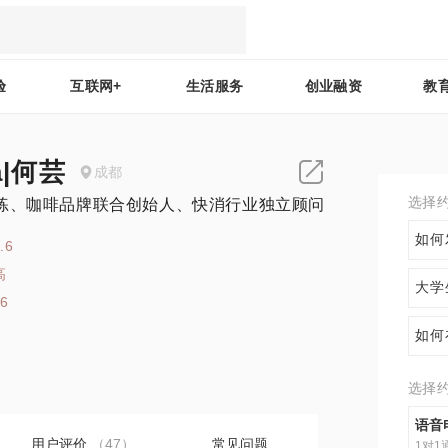
验
互联网+
生活服务
创业融资
教
a|何芸
成都
选择
练、咖啡品牌联合创始人、快消行业独立顾问
如何
.6
高
大学
66
如何
选择
语音
用户评价
（47）
常见问题
1对1