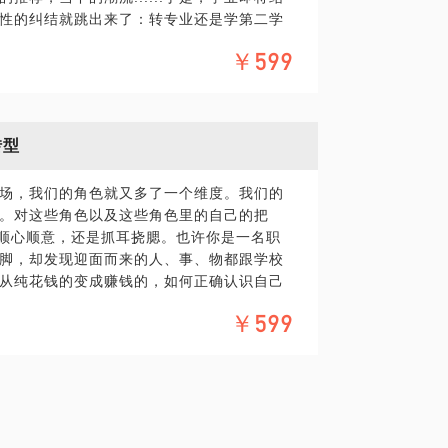
性的纠结就跳出来了：转专业还是学第二学
团队工作坊，还是运营咖啡产品，我都秉承着
感兴趣的？出国还是留下？去北上广深还是
动力，像一面镜子一样，折射出人和事物原
￥599
外企还是民企？自己的职业价值到底在哪
么？
中生的生涯规划，未来职业发展路径的探
转型
么，适合读什么专业？哪些职业需要读这个
场，我们的角色就又多了一个维度。我们的
专业背景？这是一个非常让我欣喜的趋势，
。对这些角色以及这些角色里的自己的把
，都意味着大家都开始有意识的主动思考与
的顺心顺意，还是抓耳挠腮。也许你是一名职
脚，却发现迎面而来的人、事、物都跟学校
从纯花钱的变成赚钱的，如何正确认识自己
研究生回到校园学习；作为毕业生经历了世
，做的也不错，顺利升职加薪。于是问题来
成功拿到Offer；十年职业经理人的经历深刻
￥599
队集体作战，你突然觉得有些力不从心，如
企业文化与工作风格；目前跨界转型成为独
丰富，但刚刚跳槽，从外企到民企，从体制
的志愿者，又从招聘者、老师、管理者等多种
变成创业者，如何把变化的角色发展的更
青年，身兼数个角色，每天在多个角色中转
如何做好角色之间的平衡，以及你与多个角
少年朋友们：清晰定位、找到兴趣，挖掘优
变化，增加了影响因素，就一定会带来情绪
话题适用人群：大学在校生，大学准毕业