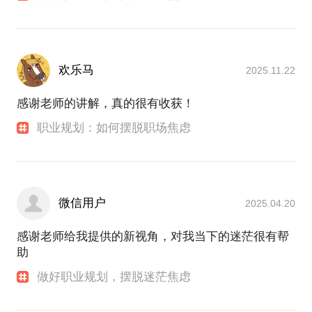
场白、结束语的优化、内容的排兵布阵及声音训练。
我们一起来寻找你的优势、遇见更好的你。
曾经帮助过220位来询者解决问题，具体案例有：
欢乐马
2025.11.22
1.帮助过哥伦比亚大学硕士弄清楚国内招聘的形式、
渠道、行业、岗位相关信息，使其成功求职；
感谢老师的讲解，真的很有收获！
2.帮助过在创业公司做人力资源6年的宝妈，明确自己
的优势、学习路径、未来职业方向，解决要不要跳
职业规划：如何摆脱职场焦虑
槽，如何精进自己等问题。
3.帮助毕业于985高校却因求职压力大导致有抑郁倾向
的毕业生通透人生的价值，放过自己，乐观积极的去
准备应对未来。
微信用户
2025.04.20
他们都是我咨询的真实案例，通过沟通调整了目标，
重新出发。如果你和他们一样，对前途感到迷茫，或
感谢老师给我提供的新视角，对我当下的迷茫很有帮
是在职业瓶颈中无法突破，欢迎与我咨询交流。
助
职业经历：
做好职业规划，摆脱迷茫焦虑
2011.7-2017.12 集泰股份 HRM
2018.1-2021.9 Mobvista 培训管理者