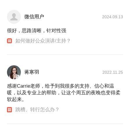
2021.9-2022.8 前网易 资深培训师
1.负责企业内部讲师团队体系搭建互联网公司使用运
微信用户
2024.09.13
营角度做项目，打造第一批讲师团；
2.将职业生涯规划引进新公司，针对不同对象开发设
很好，思路清晰，针对性强
计不同职业生涯课程，成立自己品牌的读书活动；
3.受邀去华南理工大学、中山大学、猎聘、宏途教
如何做好公众演讲/主持？
育、时代地产为新员工做生涯规划培训； 广东省青年
就业特聘讲师；
4.个人品牌课程《对话职场-沟通篇》、《对话职场-礼
仪篇》《职业生涯规划》、《职场人士，如何打造个
蒋寒羽
2022.11.25
人品牌》、《职场人士如何优雅的跳槽》、《职场人
士，如何缓解职场焦虑》；
感谢Carrie老师，给予到我很多的支持、信心和温
5.赵昂老师新书《洞见》读者交流会主持人；广州培
暖，以及专业上的帮助，让这个周五的夜晚也变得柔
软起来。
跳槽、转行怎么办？