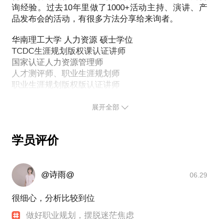
了还是把事儿搞砸了。
作和家庭的平衡；如果是简历修改问题请携带简历；
询经验。过去10年里做了1000+活动主持、演讲、产
本次咨询将会收获：
品发布会的活动，有很多方法分享给来询者。
如果是生涯规划问题请认证填写我的问卷；如果是职
1)每个演讲都有套路和方法，我把TED的演讲逻辑告
诉你。
华南理工大学 人力资源 硕士学位
TCDC生涯规划版权课认证讲师
2)年会、答谢宴、新书发布会、产品发布会主持要
国家认证人力资源管理师
领。
人才测评师、职业生涯规划师
3)通过高效的方法和工具刻意练习，让你决胜千里。
职业生涯规划版权版认证讲师
大纲：
10年上市公司人力资源管理经验
1)如何设计演讲的开场白-银瓶炸裂
JA中国志愿者，荔枝青年志愿者
展开全部
2)如何设计演讲内容逻辑-掷地有声
3)如何设计演讲的结尾---一锤定音
通过客观的工具和主观的沟通，帮你知道自己想要的
学员评价
是什么：
PS.在选择与我见面前，请把你的问题更具体化。毕
1.对职场小白，我可以帮助你规划职业生涯、求职渠
竟一小时的谈话只能解决一个小问题。请把你的问题
道、简历优化、链接人脉；
2.对职场工作1-3年，我可以帮助你摆脱焦虑、走出迷
提前发给我，方便我做更精确的准备，提升见面效
@诗雨@
06.29
茫，实现自我成长；
率。期待与你的见面。
3.对职场工作5-10年，我可以帮助你在要不要跳槽、
很细心，分析比较到位
工作十年中，我做过近1000场的演讲和主持工作，因
要不要转型的方面进行决策平衡；
为在企业，我更懂你的痛点，除了技巧你更需要经
做好职业规划，摆脱迷茫焦虑
4.对所有想提高演讲技能的朋友，我可以帮助掌握开