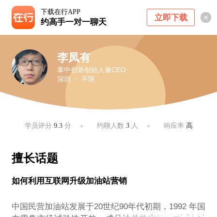
下载在行APP
立即下载
约高手一对一聊天
李凤有
掌中创新创始人兼CEO
深圳 ・ 不限
学员评分
9.3
分
约聊人数
3
人
响应率
高
擅长话题
如何利用互联网升级加油站营销
中国民营加油站发展于20世纪90年代初期，1992 年国