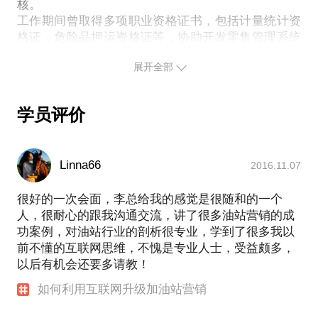
网的完美结合。
核。
工作期间曾取得多项职业资格证书，包括计量统计资
我愿意与你分享的内容包括：
格证，危险品押运资格证等，协助开发零售管理系统
加油站的营销策略；
以及便利店ERP系统。 研究加油站营销这个课题，是
如何玩转互联网工具，实现油站销量猛增；
展开全部
因为中国民营加油站目前占据半壁江山，而在总销量
加油站如何利用微信迅速扩大用户数量；
占比却仅仅20%左右，如此庞大的数据反差的原因是
加油站如何利用微信支付优化效率；
到底是什么呢？加油站营销的前世如何？今生又该何
如何让油站员工成为营销达人。
学员评价
去何从呢？ 跨世纪的到来，两桶油加速市场扩张，外
PS.在选择与我见面前，请把你的问题更具体化。毕
资品牌逐渐介入，国内零售市场局面更加复杂，直至
竟一小时的谈话只能解决一个小问题。请把你的问题
2007年到2008年的大面积油荒，更是让民营站的经营
提前发给我，方便我做更精确的准备，提升见面效
Linna66
2016.11.07
者人心惶惶，部分经营者放弃油站，进一步加速了桶
油的扩张速度，整体经营困难的局面一直延续到2014
很好的一次会面，李总给我的感觉是很随和的一个
年。
人，很耐心的跟我沟通交流，讲了很多油站营销的成
总结这段历史，不难发现，整个加油站行业一直处在
功案例，对油站行业的剖析很专业，学到了很多我以
各种变革过程，政府政策的不停变化，让从业者更多
前不懂的互联网思维，不愧是专业人士，受益颇多，
担忧的是加油站管理问题。因为毛利空间极小，无法
以后有机会还要多请教！
有效的实现营销方案，造成了整个行业营销内容的缺
失。 因此我愿意和学员分享： 加油站营销的前世今
如何利用互联网升级加油站营销
生：传统营销和网络营销 [加油站+互联网]的解决方案
加油站如何利用微信迅速扩大用户数量 油站如何玩转