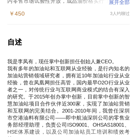
内零售市场试验性开放，成品油价格实行"双轨制"以
展开全部
后，国内社会各业和各种经济成份纷纷涉足加油站，
￥450
3人约聊过
1993 年猛增到38000 座左右。90年代末期年两桶油先
后成立，快速通过收购、新建等方式，将原有分散经
营的加油站集结成为全国两个最大的销售网络。
跨世纪的到来，两桶油加速市场扩张，外资品牌逐渐
自述
介入，国内零售市场局面更加复杂，直至2007年到
2008年的大面积油荒，更是让民营站的经营者人心惶
我是李凤有，现任掌中创新担任创始人兼CEO。
惶，部分经营者放弃油站，进一步加速了桶油的扩张
我有多年的加油站和互联网从业经验，是行内知名的
速度，整体经营困难的局面一直延续到2014年。
加油站营销领域研究者，拥有近10年加油站行业从业
加油站老板或高管应认清当下的网络公司，不要轻易
经验，曾在凤凰网担任高管，国内最早O2O行业从业
上当，也应积极搞清互联网思维，不要迷茫。 我在加
者之一，对传统行业与互联网商业模式的结合有深入
油站营销领域研究者，掌中创新CEO，近10年加油站
的研究。于2015年创办掌中创新，目前掌中创新的智
行业从业经验，并先后在凤凰网、新浪网等国内知名
慧加油站项目合作伙伴近300家，实现了加油站营销
门户平台任职高管，国内最早O2O行业从业者，对传
和互联网的完美结合。2001-2010年间，我曾任深圳
统行业与互联网商业模式的结合有深入的研究。
市空港油料有限公司——即中航油深圳公司的零售业
我于2015年创办掌中创新，目前掌中创新的智慧加油
务部经理助理，负责公司ISO9001、OHSAS18001、
站项目合作伙伴近300家，实现了加油站营销和互联
HSE体系建设，以及公司加油站员工培训和绩效考