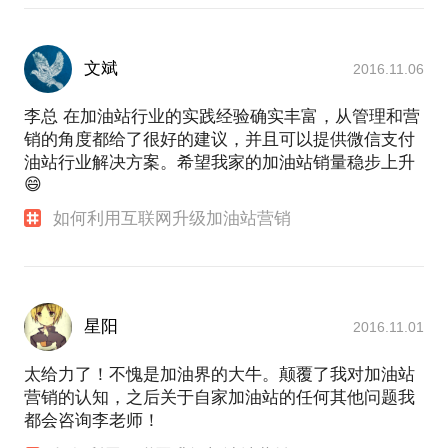
新型营销工具？ 加油站如何玩出新花样，实现高增
长？ 如何让油站员工成为营销达人？
各位油站老板或高管们，当下一定要了解互联网，以
文斌
2016.11.06
用户为中心，不要害怕迷茫，勇于拥抱新技术、新方
李总 在加油站行业的实践经验确实丰富，从管理和营
销的角度都给了很好的建议，并且可以提供微信支付
油站行业解决方案。希望我家的加油站销量稳步上升
😄
如何利用互联网升级加油站营销
星阳
2016.11.01
太给力了！不愧是加油界的大牛。颠覆了我对加油站
营销的认知，之后关于自家加油站的任何其他问题我
都会咨询李老师！