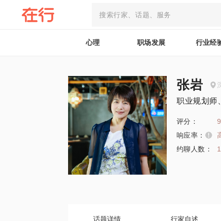
心理
职场发展
行业经
张岩
职业规划师
评分：
9
响应率：
约聊人数：
话题详情
行家自述