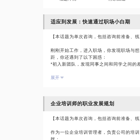
适应到发展：快速通过职场小白期
【本话题为单次咨询，包括咨询前准备、线
刚刚开始工作，进入职场，你发现职场与想
距，你还遇到了以下困惑：
*初入新团队，发现同事之间和同学之间的
*初入新团队，要向领导和前辈学习什么？
展开
*总碰到没有做过的新工作或挑战，不知该
*能在现岗位上干什么？如何实现职场“0”突
*自己适合什么样的工作？未来的方向是什
*如何用好现有平台、资源，规划和管理职
企业培训师的职业发展规划
*明明很努力，为什么总达不到领导的期望
*不喜欢现在的工作，该怎么调整？
【本话题为单次咨询，包括咨询前准备、线
*看到同学或同事跳槽，也有离职的冲动或
自己想要的……
作为一位企业培训管理者，负责公司的培训
一一一一一一一一一一
扰：
如果你有这样的困惑，来找我聊聊， 让我