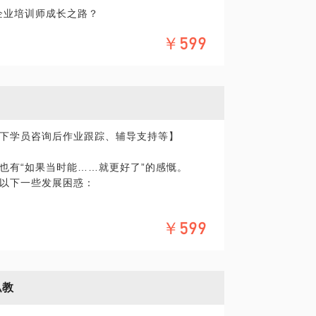
企业培训师成长之路？
；
￥599
价值？
展等；
能力的提升空间；
3年的职业目标、发展方向及实现路径……
持？
下学员咨询后作业跟踪、辅导支持等】
课程？
成长……
也有“如果当时能……就更好了”的感慨。
以下一些发展困惑：
知识和经验帮你：
目标、实现路径、资源及落地计划；
性，快速成长；
￥599
岗位”，怎样准备简历、面试？
划、项目策划、效果评价；
努力都觉得你不够好的领导？
体系及培训跟踪转化机制；
、建立个人职业品牌……
力？
私教
、创造佳绩；构建共同成长目标、建设学习型