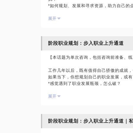
*如何规划、发展和寻求资源，助力自己的
*认知、识别和避免一些职场小白常走的坑
*如何策划、运作培训项目？
*了解职场基础技能、提升方法；
展开
*如何收集、澄清有效的培训需求？
*认知、识别和处理职场人际关系；
*如何促进培训效果转化、为绩效改善创造
*装备职场心态，明确职场定位、适应、发
*如何争取资源，获得最大化的预算支持？
*找到职业能力提升的方法、不断发掘职业
*如何平衡企业要求与员工发展需求？
*探索当下的自我，清晰当下状态、设定2-
阶段职业规划：步入职业上升通道
*如何获得上级的支持，以及学员上级的支
*如何评估培训效果，呈现培训价值？
来，让我们一起探索成长吧~
【本话题为单次咨询，包括咨询前准备、线
*如何设计、开发一门既高大上又接地气的
*如何讲好一门课，HOLD住和推动学员的
工作几年以后，既有值得自己骄傲的成就，
一一一一一一一
如果当下，你想规划自己的职业发展，或有
如果你有这样的困惑，来找我聊聊，让我的
*感觉遇到了职业发展瓶颈，怎么破？
*明晰当下状态，梳理职业发展方向、阶段
*打算重新定位和选择职业，从何做起？
*梳理当下的能力、资源、支持，寻找可能
展开
*打算跳槽，怎样辨识和选择“行业+企业+
*梳理企业培训管理者的工作要点、年度规
*遇到了天天加班都忙不完的工作，or怎么
*梳理企业培训管理体系、课程体系、讲师
*遇到了领导不理解、不支持自己的情形？
*梳理课件制作逻辑、授课技巧，塑造风格
*感觉同事之间，尤其跨部门合作，耗心费
阶段职业规划：步入职业上升通道｜
*作为团队负责人，如何带领团队众志成城
来，让我们一起探索成长吧~
组织……