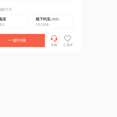
约聊方式
电话
线下约见
(
深圳
)
通话
1对1面谈
一键约聊
客服
心愿单