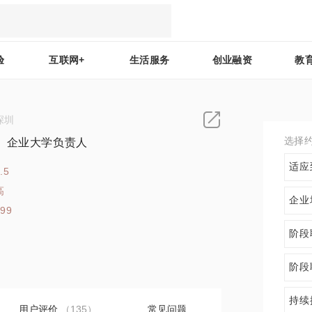
验
互联网+
生活服务
创业融资
教
深圳
选择
、企业大学负责人
适应
.5
高
企业
199
阶段
阶段
持续
用户评价
（135）
常见问题