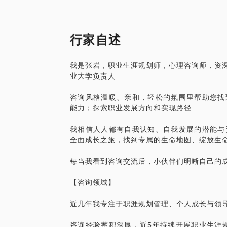
越坚定坚强，找到那个本来的我，最终让自
提升自我效能，步入职业上升通道，提高职
*清晰当下状态，梳理职业发展方向、阶段
罗曼·罗兰说“世界上只有一种英雄主义，
*梳理能力、资源、平台，找到差距；确定
行家自述
既便前方依然有风雨，即便依然要风雨前行
*促动自我觉察和探索，发掘职业兴趣，拥
然保持幼稚”的行走中，我们修炼的不只是
*找到职业优势、链接价值，充满活力和动
我是张岩，职业生涯规划师，心理咨询师，资深
*打造个人影响力和建设个人职业品牌；
业大学负责人
每个人的内心都蕴含着认识自我、发展自我
*获得上级、同事的支持，与关联部门求同
路上，生涯咨询师的角色是陪伴者、引领者
*制作展示能力与优势的简历，提高面试要
咨询风格温暖、亲和，轻松的氛围里帮助您找
属于你的生命地图、实现个人全面成长、绽
*建设学习型团队，水涨船高，共同成长进
能力；探索职业发展方向和实现路径
当然，仅靠咨询并不能解决所有问题，但在
来，让我们一起探索成长吧~
我相信人人都有自我认知、自我发展的潜能与
想到或看到的线或面、迷茫中的那一点微光
全面成长之旅，找到专属的生命地图、绽放生
来，让我们一起探索成长吧~
每当我看到咨询交流后，小伙伴们明晰自己的
【咨询领域】
近几年我专注于职涯规划管理、个人成长与领
咨询经验蓄积深厚，近5年持续开展职业生涯规