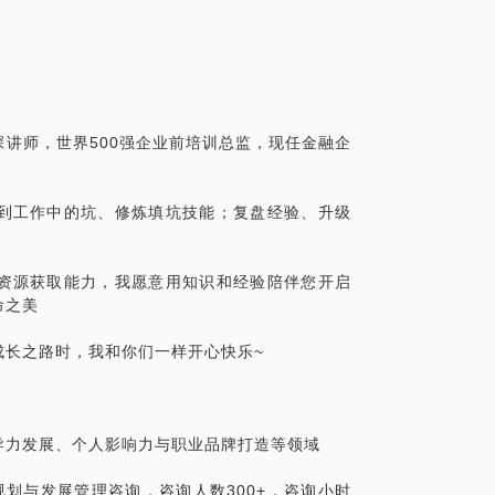
己不断成长。
场幸福度：
目标、实现路径；
就是在看清生活的真相之后，依然热爱生活”。
阶段行动目标；
，但在“看破红尘依然进入红尘、不再幼稚依
有享受当下的愉悦能力；
内心的坚定，宁静，还有勇气。
力；
讲师，世界500强企业前培训总监，现任金融企
和改变自我的丰富资源与巨大潜力，所以在
存异、合作共赢；
，营造支持氛围，相伴相行中，一起找到专
约率；
到工作中的坑、修炼填坑技能；复盘经验、升级
放生命之美。
步……
沟通交流中，我们能探索和发现一个人不曾
资源获取能力，我愿意用知识和经验陪伴您开启
，亦足亦。
命之美
成长之路时，我和你们一样开心快乐~
导力发展、个人影响力与职业品牌打造等领域
划与发展管理咨询，咨询人数300+，咨询小时