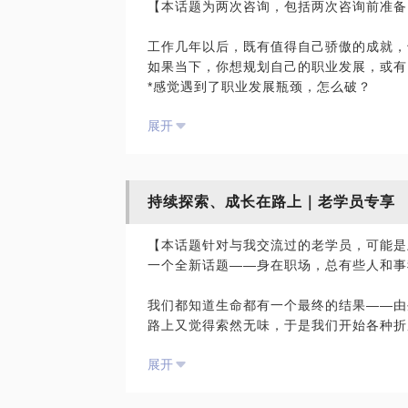
【本话题为两次咨询，包括两次咨询前准备
一一一一一一一一一一一
如果当下，你感觉工作按部就班、日复一日
工作几年以后，既有值得自己骄傲的成就，
态，或有以下的职业困惑：
如果当下，你想规划自己的职业发展，或有
*本岗工作驾轻就熟，感觉每天做着重复、
*感觉遇到了职业发展瓶颈，怎么破？
*有种疲惫、倦怠感、无法集中精力、提不
*打算重新定位和选择职业，从何做起？
*总想跳槽、调整方向，但却一直没有行动
展开
*打算跳槽，怎样辨识和选择“行业+企业+
*出现了厌烦工作日的情绪，感觉上班像上
*遇到了天天加班都忙不完的工作，or怎么
——一一一一一一一一一一
*遇到了领导不理解、不支持自己的情形？
如果你有以上这些困惑，来找我聊聊，让我
*感觉同事之间，尤其跨部门合作，耗心费
提升自我效能，步入职业上升通道，提高职
持续探索、成长在路上｜老学员专享
*作为团队负责人，如何带领团队众志成城
*清晰当下状态，梳理职业发展方向、阶段
组织……
*梳理能力、资源、平台，找到差距，确定
【本话题针对与我交流过的老学员，可能是
一一一一一一一一一一
*促动自我觉察和探索，发掘职业兴趣，拥
一个全新话题——身在职场，总有些人和事
如果当下，你感觉工作按部就班、日复一日
*找到职业优势、链接价值，工作充满活力
态，或有以下的职业困惑：
*打造个人影响力和建设个人职业品牌；
我们都知道生命都有一个最终的结果——由
*本岗工作驾轻就熟，感觉每天做着重复、
*获得上级、同事的支持，与关联部门求同
路上又觉得索然无味，于是我们开始各种折
*有种疲惫、倦怠感、无法集中精力、提不
*制作展示能力与优势的简历，提高面试要
走，或许人生就要这样才会其乐无穷。
*总想跳槽、调整方向，但却一直没有行动
*建设学习型团队，水涨船高，共同成长进
展开
*出现了厌烦工作日的情绪，感觉上班像上
这个过程中，占据我们生命时光的职业生涯
——一一一一一一一一一
来，让我们一起探索成长吧~
索，还是职业世界的探寻、规划、调整，相
如果你有以上这些困惑，来找我聊聊，让我