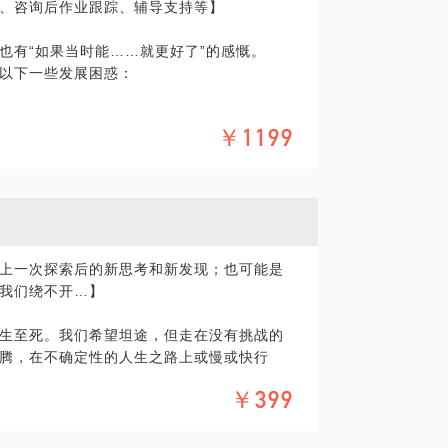
、咨询后作业跟踪、辅导支持等】
、没有新鲜感，仿佛看到了自己退休的状
也有“如果当时能……就更好了”的感慨。
以下一些发展困惑：
没有创新、甚至无聊的工作？
起兴趣，想混日子却又觉得焦躁不安？
？
￥1199
岗位”，怎样准备简历、面试？
坟……
努力都觉得你不够好的领导？
的知识和经验帮到你规划当下，激活自我，
力？
场幸福度：
、创造佳绩；构建共同成长目标、建设学习型
目标、实现路径；
阶段行动目标；
上一次探索后的新思考和新发现；也可能是
有享受当下的愉悦能力；
我们绕不开…】
、没有新鲜感，仿佛看到了自己退休的状
和动力；
生至死。我们希望坦途，但走在没有挑战的
没有创新、甚至无聊的工作？
存异、合作共赢；
腾，在不确定性的人生之路上或慢或快行
起兴趣，想混日子却又觉得焦躁不安？
约率；
？
步……
￥399
坟……
显得尤为重要，所以无论是自我认知的探
信每一次向前迈进的过程中，我们都会越来
的知识和经验帮到你规划当下，激活自我，