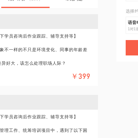
选择
语音
1对1
下学员咨询后作业跟踪、辅导支持等】
象不一样的不只是环境变化、同事的年龄差
差异好大，该怎么处理职场人际？
￥399
怎么办？
破？
么？
业发展？
、要求？
下学员咨询后作业跟踪、辅导支持等】
者已开始了频繁跳槽，又觉得那些工作都不是
管理工作、统筹培训项目中，遇到了以下困
的知识和经验帮你：