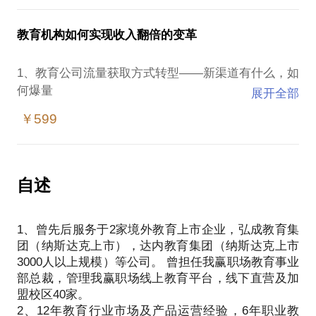
PS.在选择与我见面前，请把你的问题更具体化。毕
我愿意与你分享的内容包括：
竟，一小时的谈话只能解决一个小问题。请把你的问
1、在新的市场环境下如何启动一个新的教育产品。
教育机构如何实现收入翻倍的变革
题提前发给我，方便我做更精细的准备，提升见面效
2、如果获取到教育产品用户并实现规模化用户获取
3、如何降低营销成本，甚至是营销零成本运营
1、教育公司流量获取方式转型——新渠道有什么，如
4、如何避免教育产品运营的那些坑
何爆量
展开全部
PS.在选择与我见面前，请把你的问题更具体化。毕
2、产品转型1——用什么样的新产品能够充分利用教
￥599
竟一小时的谈话只能解决一个小问题。请把你的问题
室时间段，坪效提升50%
提前发给我，方便我做更精确的准备，提升见面效
3、产品转型2——增加什么产品，能实现客户价值及
营收翻倍
4、AI时代下如何用好AI提升效率，实现一个人干5个
自述
人的活，成本降低50%
1、曾先后服务于2家境外教育上市企业，弘成教育集
团（纳斯达克上市），达内教育集团（纳斯达克上市
3000人以上规模）等公司。 曾担任我赢职场教育事业
部总裁，管理我赢职场线上教育平台，线下直营及加
盟校区40家。
2、12年教育行业市场及产品运营经验，6年职业教