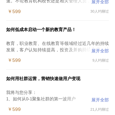
速。不论教育机构校长还是相关管理人员，都容易遇
展开全部
到遭遇以下情况：
￥599
30人约聊过
1、不知道如何获取用户信息；
2、不知道如何制定科学的营销计划等问题。
3、课程产品不知道怎么打造
如何低成本启动一个新的教育产品！
4、销售不会销售自己的产品
教育，职业教育、在线教育等领域经过近几年的持续
我专注教育市场工作10年，曾经为两家纳斯达克上市
发展，客户认知持续提高，投资及并购持续出现，消
展开全部
教育企业打造市场营销体系，打造的两个产品分别到3
费升级，教育领域持续高温！
亿元，9000万的营业额，将客户信息获取成本降低
￥599
9人约聊过
在这样的情况下，教育从业者，教育运营人员容易遭
30%。
遇：
愿意与你分享的内容包括：
1、不知道如何获取用户
1、教育行业的商业模式搭建，及必须绕过的坑
如何用社群运营，营销快速做用户变现
2、做到一定规模不知道如何做大销售额
2、教育行业如何制定科学的营销计划，用户流量获取
3、营销费用越来越高，不知道如何降低营销费用
的常用方法！
我将与您分享：
我在我在教育领域10年，带领团队打造公司新产品，
3、招生流程怎么设定及注意事项，如何做到销售的快
1、如何从0-1聚集社群的第一波用户
展开全部
取得近4亿元营收，现在负责公司整体运营包括在线教
速提升。
2、如果从1-10做用户的扩展及裂变
育产品、传统教育产品，年营收额1.5亿元。负责产品
￥599
21人约聊过
4、社会招生与渠道招生的实操秘诀
3、如果真正用社群创造利润
后营收提高30%。