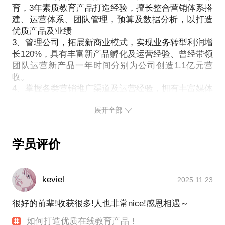
育，3年素质教育产品打造经验，擅长整合营销体系搭
建、运营体系、团队管理，预算及数据分析，以打造
优质产品及业绩
3、管理公司，拓展新商业模式，实现业务转型利润增
长120%，具有丰富新产品孵化及运营经验、曾经带领
团队运营新产品一年时间分别为公司创造1.1亿元营
收。
4、掌握各类营销推广渠道及运营经验，拥有丰富媒体
资源，实现营销成本减少3000万的同时，完成全年经
展开全部
营业绩。对于用户增长，社群，搜索引擎营销
（SEM、SEO）联盟推广；新媒体（微博、微信、论
坛、APP、新闻）营销及广告投放具备有效全程管控
学员评价
能力。
5、擅长全国分子公司产品培训、营销培训、销售培训
的组织推动。
keviel
2025.11.23
项目经历：
达内新产品的打造，如会计产品线运营及打造，年营
很好的前辈!收获很多!人也非常nice!感恩相遇～
收6000万。
如何打造优质在线教育产品！