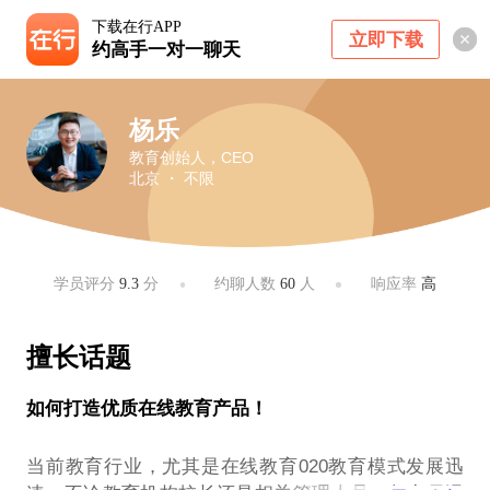
下载在行APP
立即下载
约高手一对一聊天
杨乐
教育创始人，CEO
北京 ・ 不限
学员评分
9.3
分
约聊人数
60
人
响应率
高
擅长话题
如何打造优质在线教育产品！
当前教育行业，尤其是在线教育020教育模式发展迅