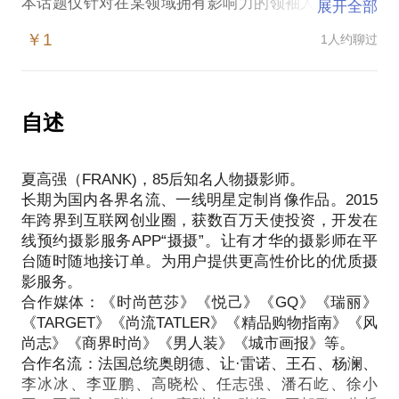
本话题仅针对在某领域拥有影响力的领袖人物，请您
展开全部
在约见时提供详细的身份信息。
￥1
1人约聊过
摄摄面向全社会征集影响力人物，入选人物将获得由
摄摄创始人明星摄影师夏高强先生免费提供定制版领
袖形象人物照套系一套，并将您的故事和事业、爱和
价值以最美的角度传递给更多的人群。让思想的传递
自述
无需语言。
已合作影响力人物：法国总统奥朗德、王石、任志
夏高强（FRANK)，85后知名人物摄影师。
强、潘石屹、徐小平、王朝歌、徐冰、杨澜、周惟
长期为国内各界名流、一线明星定制肖像作品。2015
彦、李亚鹏等等。
年跨界到互联网创业圈，获数百万天使投资，开发在
如果您影响过或正在影响更多的人；
线预约摄影服务APP“摄摄”。让有才华的摄影师在平
如果您的事业体现了整个行业的价值；
台随时随地接订单。为用户提供更高性价比的优质摄
如果您是以社会价值为使命的企业掌舵人；
影服务。
如果您的周围有那些一直在为公益事业、为更为广泛
合作媒体：《时尚芭莎》《悦己》《GQ》《瑞丽》
的群体价值默默付出爱和付诸行动的影响力人物……
《TARGET》《尚流TATLER》《精品购物指南》《风
请您联系我们，从我、从您、从摄摄、从全社会开
尚志》《商界时尚》《男人装》《城市画报》等。
始， 让我们一起寻找并永远记住这些时时刻刻都在奉
合作名流：法国总统奥朗德、让·雷诺、王石、杨澜、
献爱和关怀的人们！
李冰冰、李亚鹏、高晓松、任志强、潘石屹、徐小