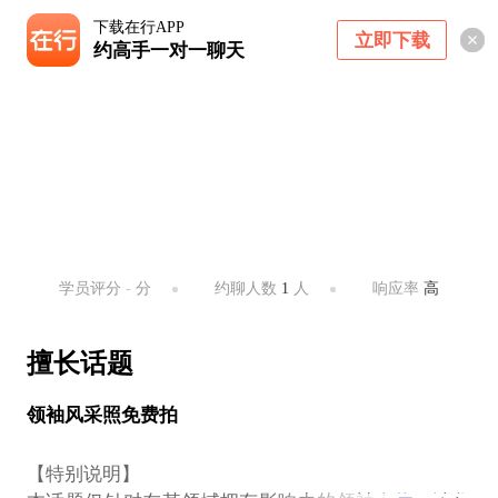
下载在行APP
立即下载
约高手一对一聊天
夏高强
摄摄AppCEO
北京 ・ 不限
学员评分
-
分
约聊人数
1
人
响应率
高
擅长话题
领袖风采照免费拍
【特别说明】