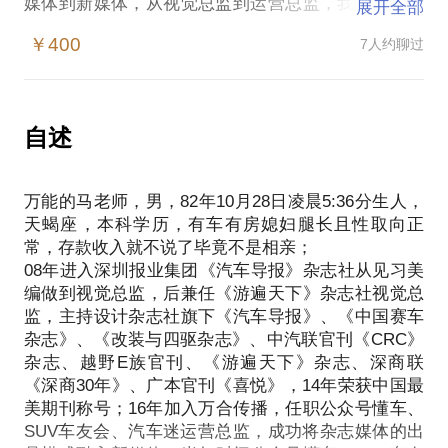
媒体到新媒体，从视觉总监到运营总监，我见证了并
展开全部
参与了两个媒体生态，从零开始一直杀进了行业排名
￥400
7人约聊过
前十。无论是新媒体还是老媒体，关键在于内容和渠
道，有内容没渠道，曲高寡合；有渠道没内容，充其
量算个虚拟广告位。
针对公众号运营的几个热点问题进行解答、
自述
分享一些大咖们在公众场合死也不会分享给你的干
货，
万能的马老师，男，82年10月28日凌晨5:36分生人，
当然涨粉、变现、十万+，是必答题，
天蝎座，本科学历，有车有房媳妇腿长且性取向正
但也请注意：投资理财方向不聊、搞笑八卦方向不
常，存款收入就不说了毕竟不是相亲；
08年进入深圳报业集团《汽车导报》杂志社从见习美
编做到视觉总监，后兼任《游遍天下》杂志社视觉总
监，主持设计杂志社旗下《汽车导报》、《中国赛车
杂志》、《改装与四驱杂志》、中汽联官刊《CRC》
杂志、越野E族官刊、《游遍天下》杂志、深商联
《深商30年》、广本官刊《喜悦》，14年荣获中国最
美期刊称号；16年加入万合传播，任职公众号懂车、
SUV车友会、汽车迷运营总监，成功将杂志媒体的出