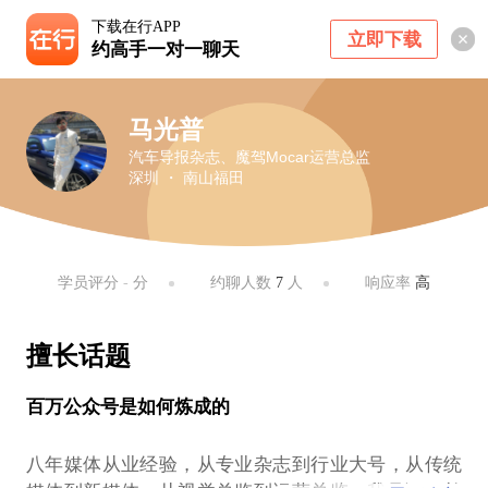
下载在行APP
立即下载
约高手一对一聊天
马光普
汽车导报杂志、魔驾Mocar运营总监
深圳 ・ 南山福田
学员评分
-
分
约聊人数
7
人
响应率
高
擅长话题
百万公众号是如何炼成的
八年媒体从业经验，从专业杂志到行业大号，从传统