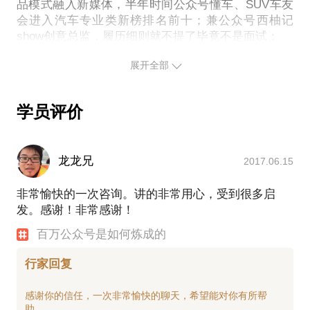
品模式融入新媒体，半年时间公众号懂车、SUV车友
会进入汽车专业类新榜排名前十；兼公众号西柚记
show创意总监，履历细则就不提了毕竟不是面试；
历任社会主义的接班人、热爱集体的红领巾、我党我
展开全部
军的好战士，啥都不懂的大学生。家庭背景也不讲了
毕竟也不是入党。
个人介绍有点胡扯八道，但是听了各式各样的大咖分
学员评价
享会后，也才明白，公众场合无干货的道理，有些经
验只能私聊，我想这也就是在行存在的价值。大事小
事没有我不知道的事，你聊他聊不如和我聊，做媒体
龙龙兄
2017.06.15
我在行，我是万能的马老师。对了，我喝拿铁，少
非常愉快的一次咨询。讲的非常用心，受到很多启
发。感谢！非常感谢！
百万公众号是如何炼成的
行家回复
感谢你的信任，一次非常愉快的聊天，希望能对你有所帮