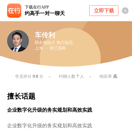
下载在行APP
立即下载
约高手一对一聊天
车传利
联合创始人 执行副总
上海 ・ 张江高科
学员评分
9.8
分
约聊人数
7
人
响应率
高
擅长话题
企业数字化升级的务实规划和高效实践