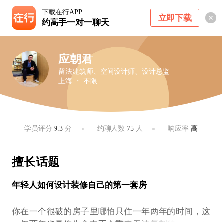
下载在行APP
立即下载
约高手一对一聊天
应朝君
留法建筑师、空间设计师、设计总监
上海 ・ 不限
学员评分
9.3
分
约聊人数
75
人
响应率
高
擅长话题
年轻人如何设计装修自己的第一套房
你在一个很破的房子里哪怕只住一年两年的时间，这