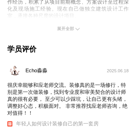
建筑师的我更加懂得如何把控空间节奏，懂得在合理
作经历，积累了从项目前期概念、方案设计至过程深
化及现场施工经验。现在自己做独立建筑设计工作
的尺度下尽可能完善和实施设计理念。理念要通过技
室，承接各种尺度的设计项目。
术去实现，所谓技术就包括指导工匠的图纸、所选用
我喜欢运动，旅行，设计，是一个外向、率真的人。
的材料，尺寸的计算等等，这是和专业知识紧密相连
展开全部
拥有10年的设计从业经验，作为建筑工作室主创建筑
的。但是不管涉及多少的技术或者专业知识，即使你
师团队一员，主持设计了以下项目： 西藏自治区自然
不懂具体如何去实现它，年轻的你要有一个对自己的
科学博物馆、谢稚柳陈佩秋艺术馆，海南滨海文化广
生活方式很清晰的构想，技术和工程手段都是为这个
学员评价
场、盘龙城遗址博物馆、成都艺术会所（在建）、峨
构想而服务的！也总归是有办法实现的。
眉山武术博物馆、无锡南长街古运河保护性规划、
我愿意与你分享的内容包括：
Radio France 法国广播电视台改扩建、证大喜玛拉雅
针对不同户型空间给出合理布局建议；
Echo淼淼
2025.06.18
多功能剧场室内设计、联合办公室内设计研究等等，
针对年轻人的性格特质给出空间设计建议；
积累了大量的设计经验。
很庆幸能够和应老师交流。装修真的是一场修行，特
针对年轻人购房给出一定的空间设计和选房建议。
我的自宅改造项目在“环同济青年设计师展”上的脱颖
别是第一次做装修，找到专业度和审美契合的设计师
而出，我的作品《40平，10万，150天》也在网上被
PS.在选择与我见面前，请把你的问题更具体化。毕
真的很有必要， 至少可以少踩坑，让自己更有头绪，
网友大量转发并引起热议，他让我们发现“哇，原来家
竟1.5小时左右的谈话只能解决一个小问题。请把你的
调整好心态，积极面对。 非常推荐找应老师咨询，绝
装可以这样设计！”
问题提前发给我，方便我做更精确的准备，提升见面
对值得！！
“作为设计师，自己的房子不可能不好好‘作’一下。”于
是近半年的时间我细心打造了这个小小的窝。“我想用
年轻人如何设计装修自己的第一套房
自己对设计的理解，对生活的理解，将自己的生活改
造经验和理念与大家分享——装修不用很贵，却可以