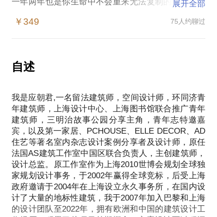
一年两年也是你生命中不会重来无法复制的一两年。
展开全部
人生其实不长，没有哪一年甚至哪一天是该被忽略和
￥349
75人约聊过
简陋对待的。所谓好的生活不是等到有自己的大房子
才会开始，它每一天都在开始；不是过的奢华而是认
真的，力所能及的追求自己想要的。热爱生活，享受
生活，努力去创造才可能去拥有更好的生活。
自述
许多年轻人（夫妇）为了生计，他们搬进蜗居，成为
万家灯火里那抹小小的光亮。一床一被一个家，生活
我是应朝君,一名留法建筑师，空间设计师，环同济青
就在忙忙碌碌中被简陋地度过。其实，生活不必如
年建筑师，上海设计中心、上海图书馆联合推广青年
此。
建筑师，三明治故事公园分享主角，青年志特邀嘉
我的自宅改造项目《40平，10万，150天》引发了大
宾，以及第一家居、PCHOUSE、ELLE DECOR、AD
量关注，同时该项目也在“第三届环同济青年设计师
住艺等著名室内杂志设计案例分享者及设计师，原任
展”上脱颖而出。《40平，10万，150天》告诉我
法国AS建筑工作室中国区联合负责人，主创建筑师，
们：“装修不用很贵，却可以对生活品质有极大改善，
设计总监。原工作室作为上海2010世博会规划全球独
关键是了解自己想要的，并设计自己的生活方式，这
家规划设计事务，于2002年赢得全球竞标，后受上海
也是装修的本质意义。”这位梦想改造家，用他对设计
政府邀请于2004年在上海设立永久事务所，在国内设
的理解，对生活的理解，给自己，给城市中千千万万
计了大量的地标性建筑，我于2007年加入巴黎和上海
梦想改变生活的我们，筑了一个触手可及的梦。
的设计团队至2022年，拥有欧洲和中国的建筑设计工