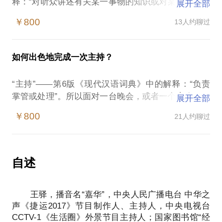
释：“对听众讲述有关某一事物的知识或对某一问题的
展开全部
见解”。在生活和工作中，舞台无处不在，听众随时都
￥800
13人约聊过
有，短时间内我没有办法帮助你迅速提高演讲的水
平，但是针对某一场演讲比赛、或者是某一次岗位竞
聘、产品推介，我们可以一起试试看！争取帮你出色
如何出色地完成一次主持？
地完成它！
面对“演讲”，最常遇到的问题是：
“主持”——第6版《现代汉语词典》中的解释：“负责
掌管或处理”。所以面对一台晚会，或者一个宴会、一
展开全部
内容：一般会有两种极端，要么是主题实在太大了，
次论坛、会议，主持人要做的不是背背台词，说说话
我不知道稿子该怎么写？要么是内容实在太多了，我
￥800
21人约聊过
那么简单，如果你想出色地完成它，我可以帮你！
不知道该怎么删！
面对“主持”，最常遇到的问题是：
基调：我应该像别人一样声嘶力竭吗？或者痛哭流
风格：我应该像白岩松还是崔永元呢？或者是何炅和
涕？
汪涵？
自述
肢体：我可以在台上走动吗？这个动作是不是很夸
台词：台词应该怎么写？“金风送爽”？还是“今夜星光
张？
璀璨”？
语言：我普通话不标准怎么办？我嗓子是哑的怎么
王驿，播音名“嘉华”，中央人民广播电台 中华之
表达：紧张怎么办？我该穿什么？我怎么跟搭档互
办？
声《捷运2017》节目制作人、主持人，中央电视台
动？
互动：我应该怎么互动？这样互动效果好吗？
CCTV-1《生活圈》外景节目主持人；国家图书馆“经
应变：台上出了状况我该怎么办？我可以开玩笑吗？