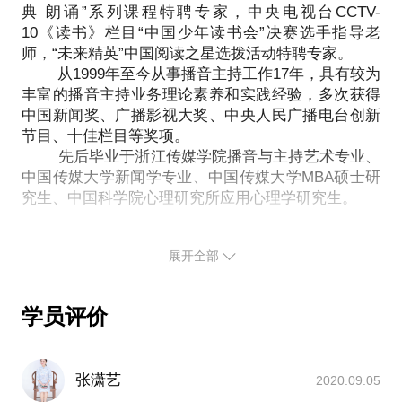
典 朗诵”系列课程特聘专家，中央电视台CCTV-
一个优秀的主持人绝对不是单纯的报幕员，也不仅仅
演讲的终极目的是“共情”。不但要让听众产生“共
10《读书》栏目“中国少年读书会”决赛选手指导老
只是一个演讲者，在舞台上，主持人手中的话筒就是
鸣”，还应该要“共情”，这是借鉴了心理学中的一个概
师，“未来精英”中国阅读之星选拨活动特聘专家。
整个现场的指挥棒，主持人应该负责掌控现场的节
念，从受众的角度出发，而不是从演讲者的角度出
从1999年至今从事播音主持工作17年，具有较为
奏、把握受众的情绪，还应该及时处理好现场每一个
丰富的播音主持业务理论素养和实践经验，多次获得
发，要设身处地去理解受众的需求，包括受众从你的
突发状况。
中国新闻奖、广播影视大奖、中央人民广播电台创新
演讲中期待解决的问题以及从中可以获得的情感需
所以主持一台晚会，或者是一个论坛，需要考虑的因
节目、十佳栏目等奖项。
求。
素非常多，我可以帮你一起梳理：
先后毕业于浙江传媒学院播音与主持艺术专业、
所以每一次演讲都是一个完全不同的情感互动，
风格：每个人的人格特质都是绝无仅有的，所以每一
中国传媒大学新闻学专业、中国传媒大学MBA硕士研
我们需要考虑的因素非常多，我可以帮你一起梳理：
究生、中国科学院心理研究所应用心理学研究生。
个主持人都应该有自己的风格。
台词：台词是主持工作中最基础的环节，需要下功夫
内容：你演讲的主题、所处的环境、面对的受众，从
演讲比赛、诗歌朗诵、晚会主持，这些问题怎么
好好准备。
以上几个方面来确定讲演的内容。
解决？
展开全部
表达：不论单人主持还是双人主持，需要掌握最基本
基调：你的人格特质、整体形象、专业特点，从以上
的舞台语言技巧。
演讲：内容、基调、肢体、互动……
几个方面来确定讲演的整体基调。
应变：对现场可能出现的状况进行预设和演练。
学员评价
朗诵：气息、吐字、节奏、情绪……
肢体：肢体语言有哪些禁忌？这次演讲适合什么样的
为了保证讲解具有针对性，请学员提前沟通，先进行
主持：风格、台词、表达、应变……
肢体动作？
具体问题，具体解决！语言表达是一件实践性非
语言：怎样清晰、准确地传递讲演信息？怎样提升演
常强的事情，每一个人都有自己的特点，都可以形成
张潇艺
2020.09.05
讲中语言表达的感染力？
自己的风格，我们一起做到最好！