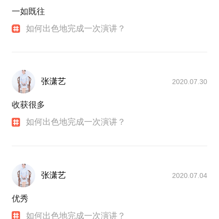
互动：建立与受众之间的沟通渠道，积极回应受众的
一如既往
现场反馈。
对于孩子而言，语言表达又意味着什么呢？
如何出色地完成一次演讲？
小学三年级以下的孩子—— 培养语言表达的兴趣和科
为了保证讲解具有针对性，请学员提前沟通，先
学用声的方法最重要；
三年级以上的小学生—— 可以开始进行专业技巧的培
养和训练；
张潇艺
2020.07.30
对于立志长大要当播音员主持人，要考取相关院校和
专业的初高中生而言—— 有针对性地认识专业，确定
收获很多
方向，全力备考更为重要。
具体问题，具体解决！每一个孩子都有无限可
如何出色地完成一次演讲？
能，我愿意帮孩子们插上梦想的翅膀！
张潇艺
2020.07.04
优秀
如何出色地完成一次演讲？