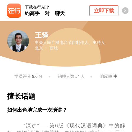
下载在行APP
立即下载
约高手一对一聊天
王驿
中央人民广播电台节目制作人、主持人
北京 ・ 西城
学员评分
9.6
分
约聊人数
34
人
响应率
中
擅长话题
如何出色地完成一次演讲？
“演讲”——第6版《现代汉语词典》中的解