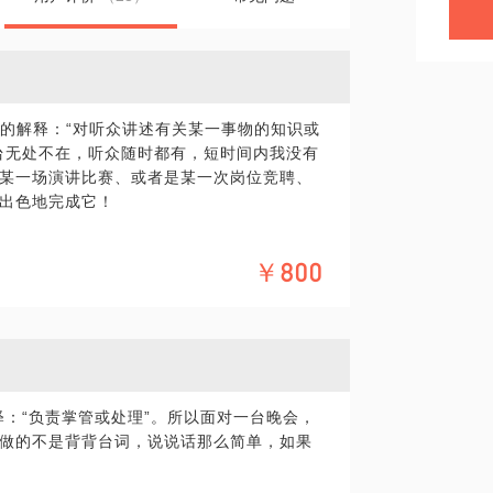
的解释：“对听众讲述有关某一事物的知识或
台无处不在，听众随时都有，短时间内我没有
某一场演讲比赛、或者是某一次岗位竞聘、
出色地完成它！
￥800
太大了，我不知道稿子该怎么写？要么是内
痛哭流涕？
是很夸张？
的怎么办？
？
释：“负责掌管或处理”。所以面对一台晚会，
做的不是背背台词，说说话那么简单，如果
产生“共鸣”，还应该要“共情”，这是借鉴
，而不是从演讲者的角度出发，要设身处地
期待解决的问题以及从中可以获得的情感需