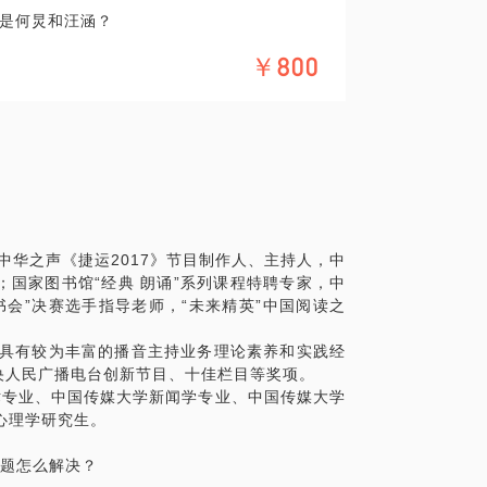
是何炅和汪涵？
“今夜星光璀璨”？
感互动，我们需要考虑的因素非常多，我可
￥800
搭档互动？
玩笑吗？
也不仅仅只是一个演讲者，在舞台上，主持
受众，从以上几个方面来确定讲演的内容。
人应该负责掌控现场的节奏、把握受众的情
，从以上几个方面来确定讲演的整体基调。
。
什么样的肢体动作？
考虑的因素非常多，我可以帮你一起梳理：
样提升演讲中语言表达的感染力？
所以每一个主持人都应该有自己的风格。
应受众的现场反馈。
要下功夫好好准备。
华之声《捷运2017》节目制作人、主持人，中
握最基本的舞台语言技巧。
沟通，先进行课前的相关准备。
人；国家图书馆“经典 朗诵”系列课程特聘专家，中
练。
读书会”决赛选手指导老师，“未来精英”中国阅读之
，先进行课前的相关准备。
具有较为丰富的播音主持业务理论素养和实践经
央人民广播电台创新节目、十佳栏目等奖项。
业、中国传媒大学新闻学专业、中国传媒大学
心理学研究生。
题怎么解决？