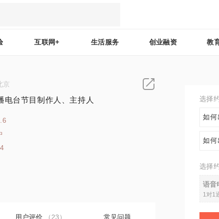
验
互联网+
生活服务
创业融资
教
北京
选择
播电台节目制作人、主持人
如何
.6
中
如何
34
选择
语音
1对1
用户评价
（23）
常见问题