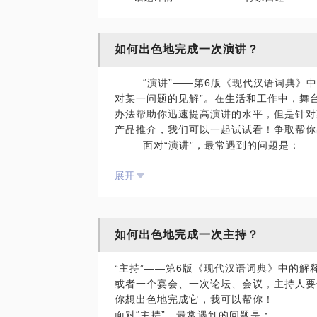
如何出色地完成一次演讲？
“演讲”——第6版《现代汉语词典》中
对某一问题的见解”。在生活和工作中，舞
办法帮助你迅速提高演讲的水平，但是针对
产品推介，我们可以一起试试看！争取帮你
面对“演讲”，最常遇到的问题是：
展开
内容：一般会有两种极端，要么是主题实在
容实在太多了，我不知道该怎么删！
基调：我应该像别人一样声嘶力竭吗？或者
肢体：我可以在台上走动吗？这个动作是不
如何出色地完成一次主持？
语言：我普通话不标准怎么办？我嗓子是哑
互动：我应该怎么互动？这样互动效果好吗
“主持”——第6版《现代汉语词典》中的解
或者一个宴会、一次论坛、会议，主持人要
演讲的终极目的是“共情”。不但要让听众
你想出色地完成它，我可以帮你！
了心理学中的一个概念，从受众的角度出发
面对“主持”，最常遇到的问题是：
去理解受众的需求，包括受众从你的演讲中