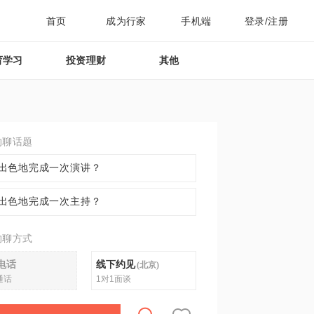
首页
成为行家
手机端
登录/注册
育学习
投资理财
其他
约聊话题
出色地完成一次演讲？
出色地完成一次主持？
约聊方式
电话
线下约见
(
北京
)
通话
1对1面谈