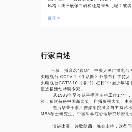
风格：我应该像白岩松还是崔永元呢？或者
求。
台词：台词应该怎么写？“金风送爽”？还是
所以每一次演讲都是一个完全不同的情
展开
表达：紧张怎么办？我该穿什么？我怎么跟
以帮你一起梳理：
应变：台上出了状况我该怎么办？我可以开
一个优秀的主持人绝对不是单纯的报幕员，
内容：你演讲的主题、所处的环境、面对的
人手中的话筒就是整个现场的指挥棒，主持
基调：你的人格特质、整体形象、专业特点
绪，还应该及时处理好现场每一个突发状况
肢体：肢体语言有哪些禁忌？这次演讲适合
所以主持一台晚会，或者是一个论坛，需要
语言：怎样清晰、准确地传递讲演信息？怎
行家自述
风格：每个人的人格特质都是绝无仅有的，
互动：建立与受众之间的沟通渠道，积极回
台词：台词是主持工作中最基础的环节，需
王驿，播音名“嘉华”，中央人民广播电台 中
表达：不论单人主持还是双人主持，需要掌
为了保证讲解具有针对性，请学员提前
央电视台 CCTV-1《生活圈》外景节目主持
应变：对现场可能出现的状况进行预设和演
央电视台CCTV-10《读书》栏目“中国少年
为了保证讲解具有针对性，请学员提前沟通
星选拨活动特聘专家。
从1999年至今从事播音主持工作17年，
验，多次获得中国新闻奖、广播影视大奖、中
先后毕业于浙江传媒学院播音与主持艺术专
MBA硕士研究生、中国科学院心理研究所应用
演讲比赛、诗歌朗诵、晚会主持，这些问