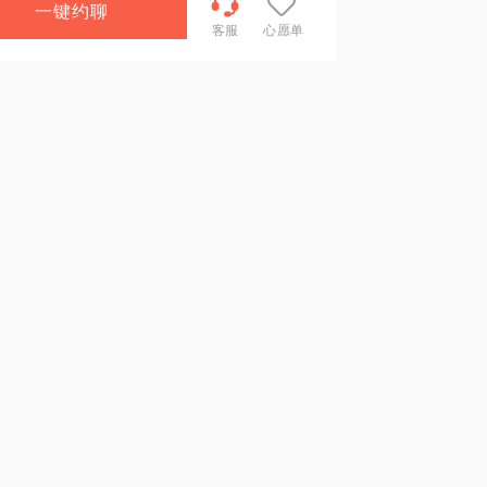
一键约聊
客服
心愿单