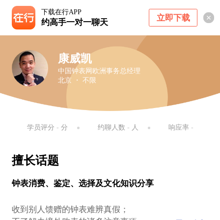
下载在行APP
立即下载
约高手一对一聊天
康威凯
中国钟表网欧洲事务总经理
北京 ・ 不限
学员评分
-
分
约聊人数
-
人
响应率
-
擅长话题
钟表消费、鉴定、选择及文化知识分享
收到别人馈赠的钟表难辨真假；