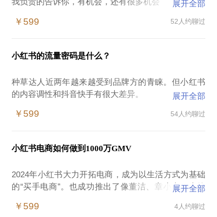
我负责的告诉你，有机会，还有很多机会
展开全部
但若想突出重围成为头部的网红甚至成为知名IP
￥599
52人约聊过
只有一个方式，就是【做好内容】
都2021年了，别再学技法了！
小红书的流量密码是什么？
你好，我是孵化过诸多百万级账号的右右
种草达人近两年越来越受到品牌方的青睐。但小红书
对于账号从0-1、1-100的运营过程中出现的困难我都
的内容调性和抖音快手有很大差异。
展开全部
经历过，很多大号也向MCN求助
最大的难题就是账号粉丝的增长瓶颈
￥599
54人约聊过
有些朋友经常会问：同样的内容，在抖快上有不错的
流量，但在小红书却无人问津？
发上去的内容连基础推荐量都没有？
很多课程都在教大家技法，天天去研究平台算法、账
小红书电商如何做到1000万GMV
如何去做更好的种草转化？
号运营机制，这些固然对运营有帮助
但是在2021年的当下，你做的内容为什么没人看？
2024年小红书大力开拓电商，成为以生活方式为基础
你好，我是孵化过诸多百万级账号的右右
只有做出差异化的好内容，才能满足平台上越来越挑
的“买手电商”。也成功推出了像董洁、章小惠、张静
展开全部
究竟小红书平台要怎么做才能撬动更大的流量？成为
剔的观众，因为他们见的太多了
初等头部电商艺人及达人IP。不打价格战的小红书买
种草达人？本话题会围绕一个核心：如何做好小红书
￥599
4人约聊过
手电商应该怎么做？我的品牌应该如何布局小红书电
上的内容展开，同时配以运营策略、商业化，让你更