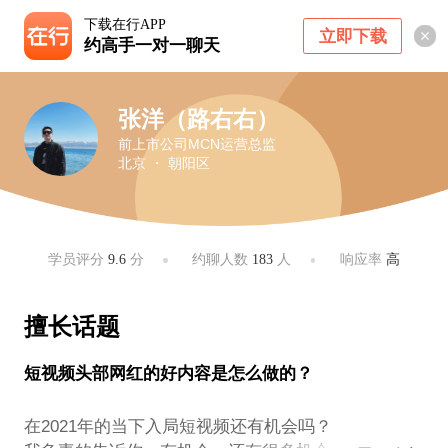
下载在行APP
立即下载
约高手一对一聊天
张洋（路右右）
前上市公司MCN运营总监
北京 ・ 朝阳区
学员评分
9.6
分
约聊人数
183
人
响应率
高
擅长话题
短视频头部网红的好内容是怎么做的？
在2021年的当下入局短视频还有机会吗？