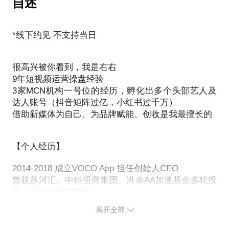
自述
4、企业如何孵化自己的MCN部门？（运营机制、团
·做出高GMV小红书电商的关键要素？
2、冷启动阶段如何撬动流量？
在沟通前可以提前汇总好目前存在的各种问题
队建设、标准化工作流程、扶植）
在沟通前可以提前汇总好目前存在的各种问题
·一场完整直播的标准化拆解
3、我该怎么置顶自己的运营计划？
5、MCN后期如何运营可以收益最大化
以便我们可以更加高效率的沟通^_^
·小红书电商该如何选品
*线下约见 不支持当日
4、我的账号内容如何调整、内容怎么做？
6、如何转化短视频观众成为我的产品用户
·流量及私域
5、我的直播为什么没有流量？
7、如何利用短视频账号帮我卖货？
6、账号进入涨粉瓶颈期，怎样能够打破瓶颈？
8、你想问的此类更多问题……
很高兴被你看到，我是右右
ToB
9年短视频运营操盘经验
·商家/品牌 如何利用小红书电商实现高转化？（关键
……
3家MCN机构一号位的经历，孵化出多个头部艺人及
同时也欢迎与你一起探讨短视频、MCN行业在未来的
动作、具体内容）
等一系列关于账号运营当中的任何问题
达人账号（抖音矩阵过亿，小红书过千万）
发展、用户更喜欢的内容
·商家/品牌 如何打好种草+电商的组合拳？
都希望通过我的经验帮助你解答
借助新媒体为自己、为品牌赋能、创收是我最擅长的
见面之前希望你可以总结下自己的问题提前发给我，
·小红书电商团队建设
·流量及私域
【个人经历】
你好，我是孵化过数十个KOL及艺人账号，操盘粉丝
过亿的右右
2014-2018 成立VOCO App 担任创始人CEO
希望在沟通前可以提前汇总好目前存在的各种问题
希望能够帮助到你，更多的履历可前往至主页查看
曾获苏河汇、中科招商集团、洪泰AA加速基金多轮投
以便我们可以更加高效率的沟通^_^
资，中关村U30创始人
2017 兼任UNDP联合国开发计划署 公益项目品牌传播
展开全部
总监
2018 担任猫眼电影/猫眼娱乐MCN运营总监