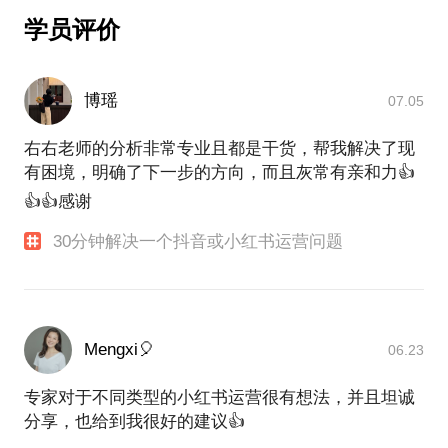
2022 成立MCN厂牌-大有可为
学员评价
2024 成立明星加速器厂牌-仲夏光芒，内容加速明星
营收增长
博瑶
07.05
【想和你分享我的故事】
右右老师的分析非常专业且都是干货，帮我解决了现
毕业于中国传媒大学，临近毕业还有几个月，我得到
有困境，明确了下一步的方向，而且灰常有亲和力👍
了一纸TS，
先后拿到了洪泰AA加速基金（俞敏洪和前联想战略官
👍👍感谢
吴玲伟共同成立）、中科招商集团、苏河汇等机构的
30分钟解决一个抖音或小红书运营问题
投资
当时就是个认为自己是可以改变世界的人
做了当时国内最大的校园时尚媒体VOCO街拍和同名
时尚领域的MCN
Mengxi🎈
06.23
高校街拍阅读量过亿，当年策划的#逆袭大赛#上热搜
这件事，我想你一定还记得
专家对于不同类型的小红书运营很有想法，并且坦诚
在抖音快手还没出现的年代，通过短视频内容来获客
分享，也给到我很好的建议👍
好像很早就做了