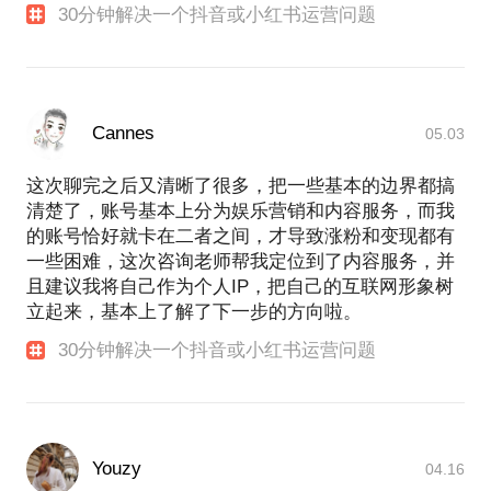
30分钟解决一个抖音或小红书运营问题
在此期间
兼任联合国开发计划署公益项目“爱滋徒步”品牌传播
总监
负责该项目在全国六城的传播推广
同时邀请我的好朋友~ 张韶涵担任公益大使
Cannes
05.03
2018年，我加入猫眼娱乐，自此凭借之前累积的内容
这次聊完之后又清晰了很多，把一些基本的边界都搞
经验，开始在MCN及内容领域不断深耕
清楚了，账号基本上分为娱乐营销和内容服务，而我
孵化的账号你肯定看到过
的账号恰好就卡在二者之间，才导致涨粉和变现都有
一些困难，这次咨询老师帮我定位到了内容服务，并
达人：
且建议我将自己作为个人IP，把自己的互联网形象树
小小莎老师（全网2000w）、谁家的圆三（全网
立起来，基本上了解了下一步的方向啦。
600w）、小王子本人（220w）、有只小婉（全网
800w）喵不可言（全网600w）傻强日记（全网
30分钟解决一个抖音或小红书运营问题
200w）
艺人：
王鸥（小红书百万）、白冰、张静初（小红书百
万）、3unshine-Cindy、孟庭苇、江美琪、郝云
Youzy
04.16