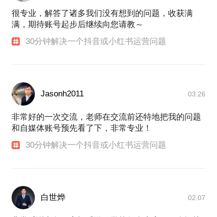
无论是做新媒体还是短视频，都有着自己的万能公式
很专业，解答了诸多我们没有想到的问题，收获满
和底层逻辑
满，期待账号起步后继续向您请教～
无论媒介怎样进化，掌握了其原理，大部分都是可以
30分钟解决一个抖音或小红书运营问题
轻松应对的
不仅可以从0到1，从1到100，也不难
我在哪里可以帮到你：
Jasonh2011
03.26
【ToB】：
1、在这个获客成本越来越高的当下，企业如何利用内
非常好的一次交流，老师在交流前还特地把我的问题
容握住一批新用户和精准流量？
和自媒体账号预先看了下，非常专业！
2、从头梳理，如何组建适合公司业务的MCN？
30分钟解决一个抖音或小红书运营问题
3、MCN运营经验及方法论及标准化SOP
4、ToB的小红书内容运营及电商运营
【ToC】：
1、现在入局短视频行业的新人，但是没有账号运营和
白世烨
02.07
商业化的思路？
2、IP如何孵化？