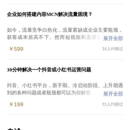
商？作为达人账号该如何进行电商化转型？
快上手。
今天的课程不讲技法，只说内容
企业如何搭建内容MCN解决流量困境？
我将把数年积累的内容制作方法论与你分享
无论你是即将入局的短视频创作者，还是已经有一定
你好，我是右右，9年MCN操盘经验，成功孵化多个
※运营
如今，流量竞争白热化，流量紧缺成企业主要瓶颈，
基础的账号，都会对你有帮助
头部小红书艺人及达人账号
小红书相比抖快定位更重要
获客成本居高不下。然而短视频和直播在市场引起
展开全部
如：王鸥（粉丝百万）、张静初（短视频及电商，粉
账号的运营策略
的“雪球效应”越滚越大；
丝百万）、白冰、Cindy范丽娜、孟庭苇等
￥599
34人约聊过
你的流量差在哪？
企业怎样通过短视频账号来降低拉新成本，获得更精
围绕下面6个方向展开
经历过小红书账号的从0到1，也运作过小红书从0到
准的流量，从而转化成为自身的新客户？
1、定位（内容的根基，维度、差异化）
1000万GMV的成绩
※内容
如何孵化适合自己的IP，搭建内部MCN，从而矩阵规
2、内容制作 （耳目一新的选题、内容创作方法论、
希望我的经验可以帮助你，加速小红书电商的布局
30分钟解决一个抖音或小红书运营问题
小红书上的内容该怎么做？
模化，带来更大的转化和收益？
选题方法）
内容创作策略及思路
3、内容多元化（持续输出的能力、拓宽商业化路径方
抖音、小红书平台，新手期、冷启动阶段、上升期遇
种草达人应该注意些什么
在本话题下我可以帮到你这些：
式）
本话题主要围绕种草、运营、内容、商销、私域等维
到的各种问题或者瓶颈都可以为你解答
展开全部
4、IP孵化 （提升粘性与全网影响力）
度展开，深度拆解小红书电商
30分钟高效为你解决一个问题，高效针对性的解决，
※商业化
1、如何围绕我的产品或者企业建立短视频账号or矩
5、数据分析（数据分析、受众心理分析、创作者心理
￥199
31人约聊过
让你不在内耗、无从下手
如何部署账号的商业化进程
阵？（定位、运营、推广、涨粉）
建设）
ToC
2、目前的账号用怎样的方式解决粉丝增长瓶颈？
6、账号运营的各类问题答疑……
·小红书与其他电商平台的差异化洞察
这个问题可能是：
3、内容为王的时代，内容该怎么做？
·素人/达人如何进行笔记化的电商转型？
1、账号定位、价值主张？