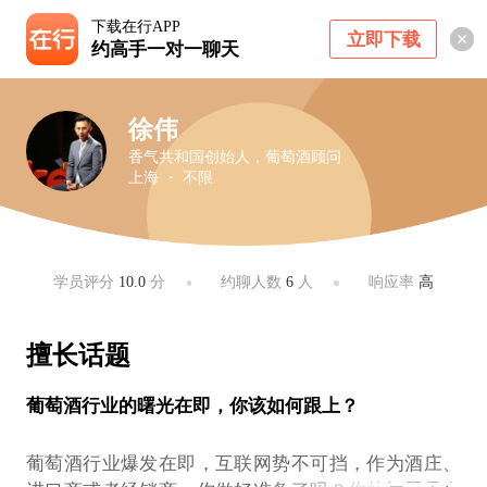
下载在行APP
立即下载
约高手一对一聊天
徐伟
香气共和国创始人，葡萄酒顾问
上海 ・ 不限
学员评分
10.0
分
约聊人数
6
人
响应率
高
擅长话题
葡萄酒行业的曙光在即，你该如何跟上？
葡萄酒行业爆发在即，互联网势不可挡，作为酒庄、