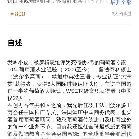
进口商或者经销商，你做好准备了吗？你的问题是在
展开全部
于酒产品本身的质量？还是品牌建设？还是渠道铺
￥800
6人约聊过
设？还是营销？还是你的竞争对手挤压你太厉害？
基于10年的从业经验，我从行业协会到酒庄代表到进
口商到也买酒再到创业香气共和国，我一路经历的问
题与你一样，我面对的困惑和你一样。而今的我终于
自述
看清了这个行业的方向，看清了每一个人所应该扮演
的角色，我可以开始帮助你，或者启发你。
我叫小皮，被罗辑思维评为死磕侠2号的葡萄酒专家。
我能帮你的有：
10年葡萄酒从业经验（ 2006至今），留法商科硕士
评测你的酒质量；
（波尔多高商），精通中英法三语，专业认证“大满
分析你的发展策略，尤其是互联网传播和销售；
贯”获得者，获得6大国际讲师认证头衔，主讲中国超
送你一个可操作的想法，让你走出变化的第一步。
过一半的葡萄酒大师班，WSET4级文凭获得者（中国
马云说：“今天很残酷，明天更残酷，后天很美好，但
仅22人）。
是大部分人都会死在明天晚上。”
在创办香气共和国之前，我先后任职于法国波尔多工
商会任中国推广专员、法国酒庄中国商务代表、也买
酒首席葡萄酒顾问，熟悉葡萄酒传统进口及电商业务
的每一个业务环节。目前我还担任全球最权威的葡萄
酒及烈酒教育基金会英国WSET的全球董事会亚洲代