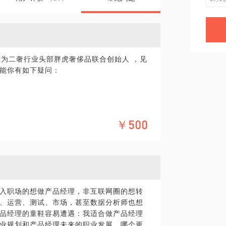
作为二奢行业头部胖虎奢侈品联合创始人 ，见
能你有如下疑问：
懂奢侈品怎么办？
￥500
少？
进行详细解答，并且告知如何能【低成
入职场的想做产品经理，非互联网圈的想转
、运营、测试、市场，甚至数据分析师也想
品经理的童鞋容易遭遇：我适合做产品经理
业规划和产品经理未来的职业发展，哪个更