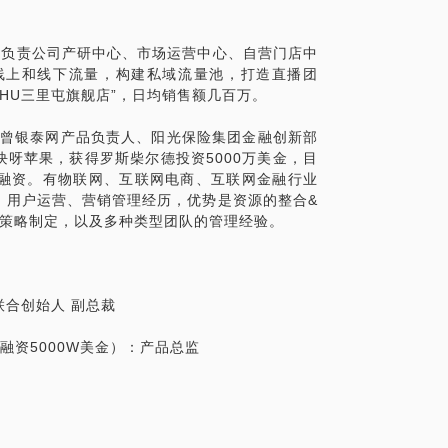
，负责公司产研中心、市场运营中心、自营门店中
线上和线下流量，构建私域流量池，打造直播团
HU三里屯旗舰店”，日均销售额几百万。
具体化。毕竟一小时的谈话只能解决一个小问
验，曾银泰网产品负责人、阳光保险集团金融创新部
精确的准备，提升见面效率。期待与你的见
呀苹果，获得罗斯柴尔德投资5000万美金，目
金融资。有物联网、互联网电商、互联网金融行业
、用户运营、营销管理经历，优势是资源的整合&
计和策略制定，以及多种类型团队的管理经验。
讲解，干货满满
联合创始人 副总裁
融资5000W美金）：产品总监