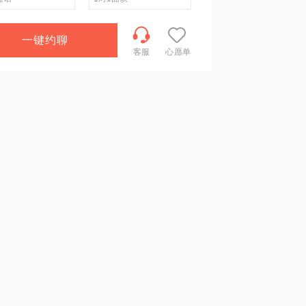
一键约聊
客服
心愿单