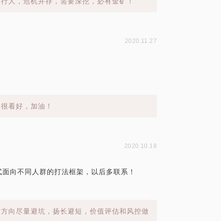
同行人，危机并存，需要深挖，必有金矿！
2020.11.27
，很看好，加油！
2020.10.18
式面向不同人群的打法框架，以后多联系！
对方向尽量避坑，扬长避短，价值评估和风控做