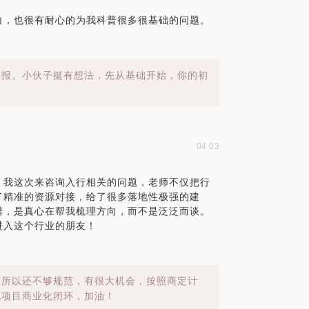
白，也很有耐心的为我科普很多很基础的问题。
福报。小伙子挺有想法，先从基础开始，你的初
04.03
！我这次来咨询入行相关的问题，老师不仅把行
了精准的资源对接，给了很多落地性极强的建
谱，是真心在帮我梳理方向，而不是泛泛而谈。
进入这个行业的朋友！
众所以还不够规范，有很大机会，按照商定计
现项目商业化闭环，加油！