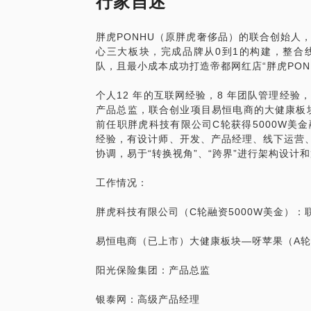
行家自述
大健康产品的定位，是否还有机会？
健康产品的特殊性，用户画像怎么做？
胖虎PONHU（原胖虎奢侈品）的联合创始人
健康品电商走过的那些坑？
心三大板块，完成品牌从0到1的构建，整合
大健康电商如何拿到高额风投？
队，且最小成本成功打造帝都网红店“胖虎PON
PS.在选择与我见面前，请把你的问题更
个人12 年的互联网经验，8 年团队管理经
题。请把你的问题提前发给我，方便我做更
产品总监，联合创业项目易恒电商的大健康板块
面。
前任职胖虎科技有限公司C轮获得5000W美
经验，有设计师、开发、产品经理、线下运营
协调，易于“转换视角”、“跨界”进行架构设
工作情况：
用已获得5000W美金的项目实战经验进行
胖虎科技有限公司（C轮融资5000W美金）：
易恒电商（已上市）大健康板块—呀苹果（A轮
阳光保险集团：产品总监
银泰网：高级产品经理