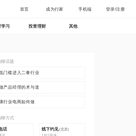
首页
成为行家
手机端
登录/注册
育学习
投资理财
其他
约聊话题
低门槛进入二奢行业
做产品经理的术与道
康行业电商如何做
约聊方式
电话
线下约见
(
北京
)
通话
1对1面谈