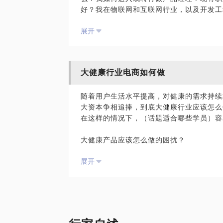
好？我在物联网和互联网行业，以及开发工
过行业和角色的成功转变，最终从产品经理
展开
想要转行的童鞋解答和指导。 我愿意与你
类型的产品经理区别是什么，偏重点有哪些
经理可能存在的困扰和风险PS.在选择与
的谈话只能解决一个小问题。请把你的问题
大健康行业电商如何做
见面效率。期待与你的见面。
随着用户生活水平提高，对健康的需求持续
大资本争相追捧，到底大健康行业应该怎么
在这样的情况下，（话题适合哪些学员）容
用我的经验告诉你，不同产品经理需要什么
大健康产品应该怎么做的困扰？
用户是谁，都有什么需求，应该如何满足？
展开
大健康行业电商跟普通电商玩法的区别。
我在呀苹果科技有限公司属于大健康行业的黑
金投资，B轮也已完成。个人是呀苹果产品
我愿意与你分享的内容包括：