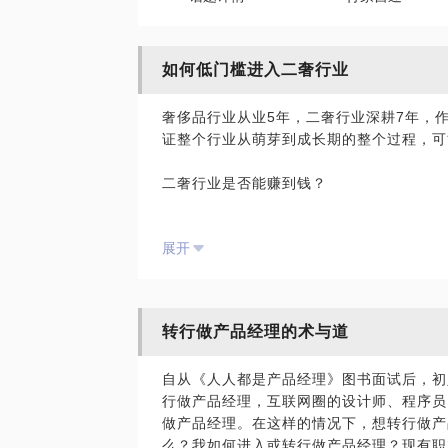
如何低门槛进入二奢行业
奢侈品行业从业5年，二奢行业深耕7年，
证整个行业从萌芽到成长期的整个过程，可
二奢行业是否能赚到钱？
二奢行业技术门槛是否很高，不懂鉴定，不
展开
二奢行业投入成本是否很高，启动资金是多
二奢行业货源、客源、技能、渠道……都会
转行做产品经理的术与道
本】、【低风险】创业！
自从《人人都是产品经理》图书面试后，初
希望能帮助寻找机会的你~
行做产品经理，互联网圈的设计师、程序员
做产品经理。在这样的情况下，想转行做产
么？我如何进入或转行做产品经理？现有职