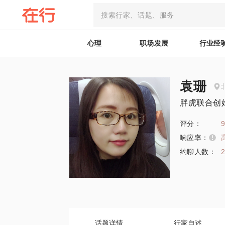
心理
职场发展
行业经
袁珊
胖虎联合创
评分：
9
响应率：
约聊人数：
话题详情
行家自述