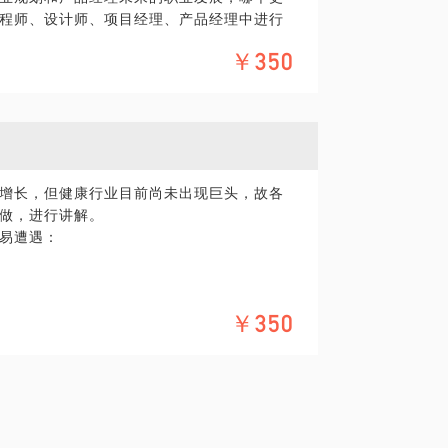
程师、设计师、项目经理、产品经理中进行
到产品总监。个人职业生涯和实践，更能给
￥350
分享的内容包括：什么人适合做产品经理不同
产品经理的职业发展情况进入或转行做产品
我见面前，请把你的问题更具体化。毕竟一小时
提前发给我，方便我做更精确的准备，提升
增长，但健康行业目前尚未出现巨头，故各
做，进行讲解。
易遭遇：
样的能力侧重点
￥350
马，A轮已获得罗斯柴尔德家族5000W美
总监，对健康行业有深入研究。