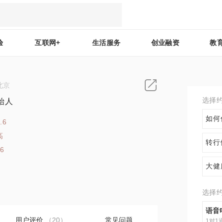
验
互联网+
生活服务
创业融资
教
北京
选择
始人
如何
.6
高
转行
26
大健
选择
语音
用户评价
（20）
常见问题
1对1