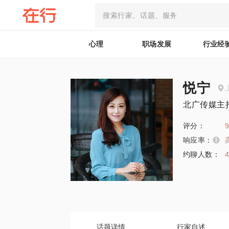
心理
职场发展
行业经
悦宁
北广传媒主
评分：
9
响应率：
约聊人数：
话题详情
行家自述