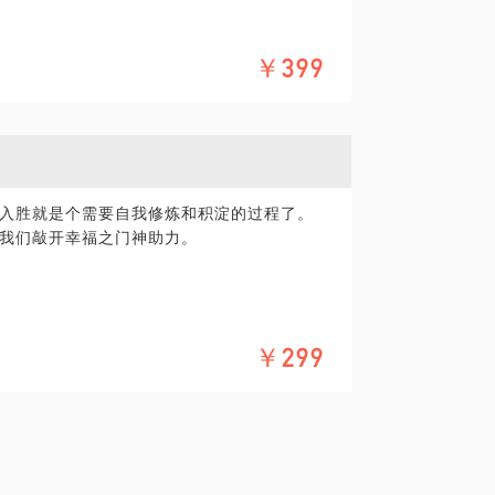
精确的准备，提升见面效率。期待与你的见
￥399
、制作人，毕业于中国传媒大学播音主持艺
视台、北京电视台、北广传媒移动电视、上海
网易视频、第一视频等多种类型多档栏目。
年艺考生培训的实践经验。
入胜就是个需要自我修炼和积淀的过程了。
我们敲开幸福之门神助力。
科目并分科教学
具体化。毕竟一小时的谈话只能解决一个小问
精确的准备，提升见面效率。期待与你的见
￥299
，从事播音主持工作超过15年。分别主持过
视、上海电视台、广西卫视、阳光卫视、搜
目。多次获得国家级电视节目主持人一等
言怯场。