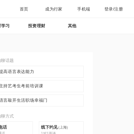
首页
成为行家
手机端
登录/注册
育学习
投资理财
其他
约聊话题
提高语言表达能力
主持艺考生考前培训课
语言敲开生活职场幸福门
约聊方式
电话
线下约见
(
上海
)
通话
1对1面谈