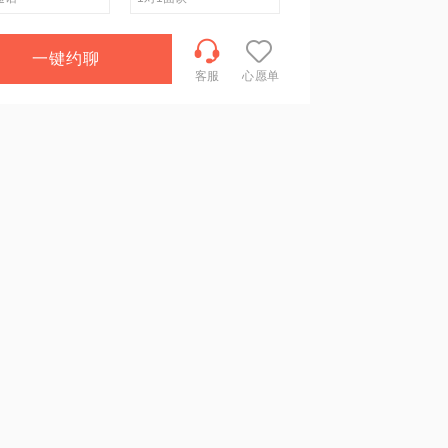
一键约聊
客服
心愿单