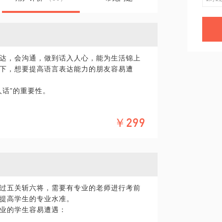
达，会沟通，做到话入人心，能为生活锦上
下，想要提高语言表达能力的朋友容易遭
人话”的重要性。
￥299
的电视播音主持经验，并多次获得中国广播电
为最受欢迎的移动电视节目主持人。
场语言表达能力培训，
声、情景再现、表达对象感、即兴应变能
综艺主持艺术、朗诵演讲、配音等多方面进
过五关斩六将，需要有专业的老师进行考前
提高学生的专业水准。
力，拓展思维空间，提高思维逻辑性、灵活
业的学生容易遭遇：
能力。
具体化。毕竟一小时的谈话只能解决一个小问