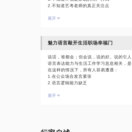
2.不知道艺考老师的真正关注点
题。请把你的问题提前发给我，方便我做更
3.曲解朗诵的语言技巧
面。
展开
4.缺乏即兴表达能力
5.面部表情和肢体语言不协调
我是国家一级播音员、资深电视节目主持人
术学院，从业超过15年。曾主持过中央电
魅力语言敲开生活职场幸福门
电视台、阳光卫视、广西卫视、搜狐视频、
多次获得国家级主持人一等奖。同时拥有多
说话，谁都会；但会说，说的好。说的引人
我愿意与你分享的内容包括：
语言表达能力与生活工作学习息息相关，是
1.教您正确的用声方式
在这样的情况下，所有人容易遭遇：
2.告诉您艺考老师的真正关注点和艺考的
1.在公众场合发言紧张
3.提高语言的感染力和即兴表达能力等
2.语言逻辑能力缺乏
PS.在选择与我见面前，请把你的问题更
3.不懂得如何美化声音
题。请把你的问题提前发给我，方便我做更
展开
我在毕业于中国传媒大学播音主持艺术专业
面。
中央电视台、北京电视台、北广传媒移动电
狐视频、网易视频、第一视频等多档电视栏
奖。
我愿意与你分享的内容包括：
1.解决心理层面的语言沟通焦虑或公众发