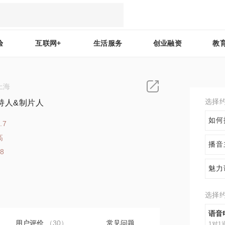
验
互联网+
生活服务
创业融资
教
上海
选择
持人&制片人
如何
.7
高
播音
48
魅力
选择
语音
用户评价
（30）
常见问题
1对1