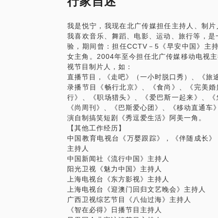
行家自述
2.调顺语言逻辑。
3.美化声音，手把手教您如何运用气息、
我是悦宁，我现在北广传媒担任主持人、制片
PS.在选择与我见面前，请把你的问题更
我喜欢音乐、舞蹈、电影、运动、旅行等，是
题。请把你的问题提前发给我，方便我做更
验，期间曾：担任CCTV－5《早安中国》主
面。
女主角。2004年至今担任北广传媒移动电视
视节目制片人，如：
直播节目，《走吧》（一小时脱口秀）、《旅
录播节目《畅行北京》、《食尚》、《完美婚
行》、《职场猎头》、《爱巴斯一起来》、《
《尚周刊》、《巴斯爱心团》、《移动直通车
演自制搞笑短剧《秀逗爱生活》阿美一角。
【其他工作经历】
中国教育电视台《万婴跟踪》，《伴随成长》
主持人
中国新闻社《流行中国》主持人
阳光卫视《魅力中国》主持人
上海电视台《东方影视》主持人
上海电视台《迎澳门回归文艺晚会》主持人
广西卫视综艺节目《八仙过海》主持人
《智在必得》日播节目主持人