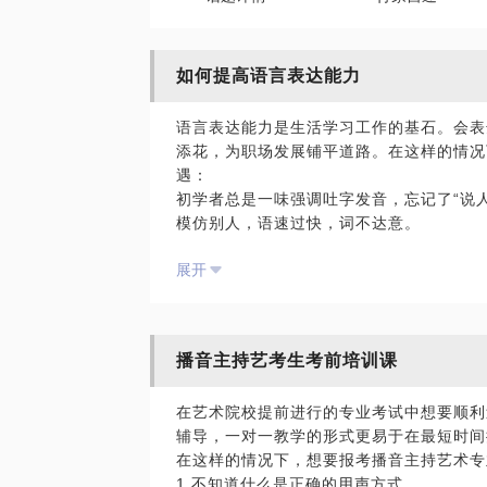
如何提高语言表达能力
语言表达能力是生活学习工作的基石。会表
添花，为职场发展铺平道路。在这样的情况
遇：
初学者总是一味强调吐字发音，忘记了“说
模仿别人，语速过快，词不达意。
缺少思维联系。
展开
我是国家一级播音员，从业16年，有丰富
视协会节目主持类一等奖，并连续多年被评
我愿意与你分享的内容包括：
既可以根据学员不同的职业特点量身定制职
播音主持艺考生考前培训课
也可以为播音主持爱好者、艺考生在吐字发
力、新闻播音、外景主持、访谈主持艺术、
在艺术院校提前进行的专业考试中想要顺利
行教学。
辅导，一对一教学的形式更易于在最短时间
同时会设计各种教学游戏，练习学生的专注
在这样的情况下，想要报考播音主持艺术专
性，提高对活动或节目现场突发情况的应对
1.不知道什么是正确的用声方式
PS.在选择与我见面前，请把你的问题更