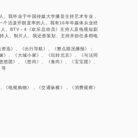
发声、吐字、归音等技巧让声音更有魅力。
人。我毕业于中国传媒大学播音主持艺术专业，
具体化。毕竟一小时的谈话只能解决一个小问
一个活泼开朗直率的人。我有16年年媒体从业经
精确的准备，提升见面效率。期待与你的见
持人、BTV－4《欢乐总动员》主持人及电视短剧
主持人、制片人。我还曾策划、主持并担任多档电
途资迅》、《出行导航》、《整点路况播报》；
嫁》、《大城小家》、《玩转北京》、《与法同
悠悠团》、《悠尚》、《食尚》、《宝宝团》、
》等
，《电视购物》，《交通纵横》，《消费观察》