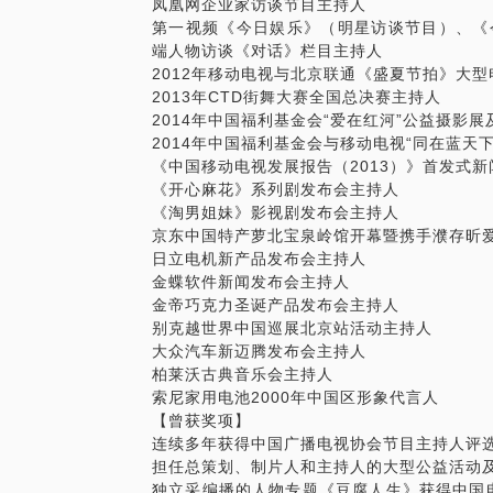
凤凰网企业家访谈节目主持人
第一视频《今日娱乐》（明星访谈节目）、《
端人物访谈《对话》栏目主持人
2012年移动电视与北京联通《盛夏节拍》大
2013年CTD街舞大赛全国总决赛主持人
2014年中国福利基金会“爱在红河”公益摄影
2014年中国福利基金会与移动电视“同在蓝天
《中国移动电视发展报告（2013）》首发式
《开心麻花》系列剧发布会主持人
《淘男姐妹》影视剧发布会主持人
京东中国特产萝北宝泉岭馆开幕暨携手濮存昕
日立电机新产品发布会主持人
金蝶软件新闻发布会主持人
金帝巧克力圣诞产品发布会主持人
别克越世界中国巡展北京站活动主持人
大众汽车新迈腾发布会主持人
柏莱沃古典音乐会主持人
索尼家用电池2000年中国区形象代言人
【曾获奖项】
连续多年获得中国广播电视协会节目主持人评
担任总策划、制片人和主持人的大型公益活动
独立采编播的人物专题《豆腐人生》获得中国电