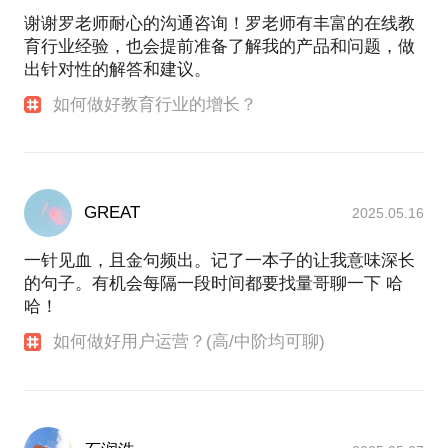
转化链路熟悉；对成人教育的获客、转化、复购、交
谢谢罗老师耐心的沟通咨询！罗老师有丰富的在线教
P.S. 在选择与我见面前，请把你的问题更具体化。毕
付理解深刻。
育行业经验，也会提前准备了解我的产品和问题，做
竟一小时的谈话只能解决一个小问题。请把你的问题
出针对性的解答和建议。
提前发给我，方便我做更精确的准备，提升见面效
5. 小猫大狗 · 创始人兼CEO
从2022年5月开始做宠物消费品，帮助抖音某头部宠
如何做好教育行业的增长？
物品牌单月GMV提升20%，从2023年1月开始创业做
自己的宠物消费品品牌，目前在抖音做从0到1冷启
动，0投放模式下现金流与利润模型已经打正。
- - - - - - - - - - - - - - - -
GREAT
2025.05.16
我能帮你解决这些问题：
一针见血，且金句频出。记了一本子的让我意味深长
【教育行业】
的句子。有机会每隔一段时间都要找量哥聊一下 哈
1. 增长模式总览、各模式分别的优劣
哈！
2. 业务模式诊断，比如，适合于你的增长渠道、合理
如何做好用户运营？(高/中阶均可聊)
的预期值、产品和链路本身有没有问题
3. 大规模投放相关，比如，各渠道投放数据基准值、
全链路数据如何监测、团队配置等
4. 其他增长手段的细分讨论，比如，微信裂变怎么
做，现在还有没有机会等