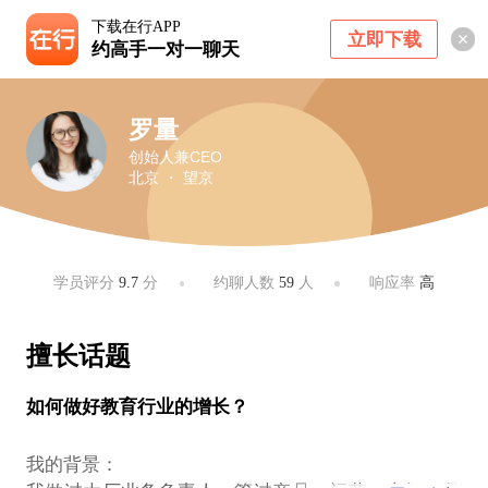
下载在行APP
立即下载
约高手一对一聊天
罗量
创始人兼CEO
北京 ・ 望京
学员评分
9.7
分
约聊人数
59
人
响应率
高
擅长话题
如何做好教育行业的增长？
我的背景：