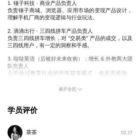
1. 老板们都是怎么看数的？如何真的数据驱动增长
1. 锤子科技 · 商业产品负责人
2. 分析思路：如何拆解一个具体问题至落地环节。
2. 如何框架性的思考和拆解一个业务问题（一个问题
负责锤子商城、浏览器、应用市场的变现产品设计，
当你有一个明确的要解决的问题时（比如如何促进新
应该被怎么解决，在绝大多数情况下，取决于你站在
理解手机厂商的变现逻辑与行业玩法。
用户成长），我可以和你一起拆解，基于你当下的业
什么样的高度去看待它）
务，要如何拆解和思考这个问题，有哪些核心环节、
2. 滴滴出行 · 三四线拼车产品负责人
3. 其他任何你想聊的
核心数据指标。
负责三四线拼车增长，对 “交易类” 产品的成交，以及
三四线用户，有一定的洞察和手感。
P.S. 在选择与我见面前，请把你的问题更具体化。毕
3. 落地细节：如何高效合理落地一个运营项目
竟一小时的谈话只能解决一个小问题。请把你的问题
3. 哒哒英语（后被好未来收购）：增长 & 外教两大团
当你有了一些 todo 或是一个 “探索型项目”框架时，到
提前发给我，方便我做更精确的准备，提升见面效
队负责人
落地层面，第一期怎么做，第二期怎么做；在每一期
几乎做过教育行业的所有获客模式：信息流投放、
里，核心验证点是什么，什么重要，什么不重要。
KOL合作、SEM、ASO、社群裂变与自增长、转介绍
等，对教育行业的获客渠道有深刻理解。同时，也负
展开全部
也许我们还能聊：
责整个外教交付团队，对服务标准化、“供给端用户”
1. 老板们都是怎么看数的？如何真的数据驱动增长
的选用育留与激励策略，有丰富采坑经验（内在逻辑
2. 如何框架性的思考和拆解一个业务问题（一个问题
大概率也适用于滴滴司机、外卖骑手、房东等供给端
学员评价
应该被怎么解决，在绝大多数情况下，取决于你站在
用户）
什么样的高度去看待它）
4. 开课吧 · 市场副总裁
3. 其他任何你想聊的
茶茶
02.27
单月消耗过亿，对大规模资金下的流量投放、沉淀、