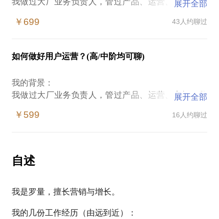
我做过大厂业务负责人，管过产品、运营、市场、数
展开全部
据、技术的复合团队，最高管理半径200人，真的为
￥699
43人约聊过
公司拿到过巨大的业务结果。目前在创业，是CEO的
角色，要求我有更长远的战略思考，和更精准的业务
决策。
如何做好用户运营？(高/中阶均可聊)
我可以从这几个方面帮助你：
我的背景：
1. 教育行业增长模式总览、各模式分别的优劣
我做过大厂业务负责人，管过产品、运营、市场、数
展开全部
2. 业务模式诊断，比如，适合于你的增长渠道、合理
据、技术的复合团队，最高管理半径200人，真的为
的预期值、产品和链路本身有没有问题
￥599
16人约聊过
公司拿到过巨大的业务结果。目前在创业，是CEO的
3. 投放相关，比如，各渠道投放数据基准值、全链路
角色，要求我有更长远的战略思考，和更精准的业务
数据如何监测、团队配置等
决策。
5. 转介绍相关，转介绍是核心教育获客手段，基于你
自述
的业务，有哪些转介绍的突破口
我可以从这几个方面帮助你：
6. 其他增长手段的细分讨论，比如，微信裂变怎么
1. 框架思考：一个高阶运负责人的思考框架是什么？
做，现在还有没有机会等
我是罗量，擅长营销与增长。
当你拿到一个产品/项目/方向时，应该如何从上自下
思考这个产品/项目/方向该怎么搞
也许我们还可以聊：
我的几份工作经历（由远到近）：