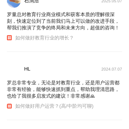
石润浩
2025.05.07
【消费品行业】
罗量总对教育行业商业模式和获客本质的理解很深
1. 抖音从0到1，花钱与不花钱的起盘逻辑、方法
刻，快速定位到了当前我们马上可以做的改进手段，
2.消费品如何做行业研究、如果确定合适的冷启动平
帮我们推演了竞争的终局和未来方向，超值的咨询！
台
如何做好教育行业的增长？
【通用认知】
1. 从大面上看，产品/运营的基本视角、方法论，以及
如何由终及始的框架性拆解某个复杂问题
2. 转型营销/业务负责人的条件、思考视角与能力模型
的差异
HL
2024.07.07
- - - - - - - - - - - - - - - -
罗总非常专业，无论是对教育行业，还是用户运营都
我会通过这些角度，帮你解决问题：
非常有经验，能够快速抓到重点，帮助我理清思路，
也给了我很多启发式的建议！非常感谢🙏
1. 我对行业的认知，做过的成功案例、相关方法论
2. 我与若干公司高层有过深度交流，从中也了解了非
如何做好用户运营？(高/中阶均可聊)
常多同行的成功经验打法，可以分享给你
3. 一些自己沉淀下来的框架性思考的角度和能力，一
个问题应该被怎么解决，在绝大多数情况下，取决于