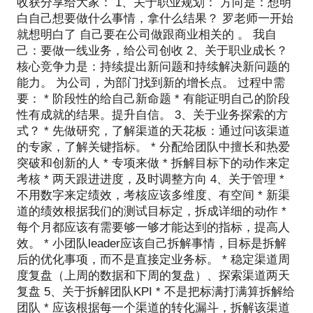
收获分享给大家： 1、关于职业规划： 方向是：想明
白自己想要做什么事情，拿什么结果？ 罗老师一开始
就想明白了 自己要在公司做跟商业相关的 。 我自
己：要做一线业务，给公司创收 2、关于职业成长？
核心竞争力是：持续提出新问题和持续解决新问题的
能力。 为公司，为部门找到新的增长点。 过程中需
要： * 阶段性的给自己新命题 * 有能证明自己的阶段
性有成就的结果。提升自信。 3、关于业务探索的方
式？ * 先做研究，了解渠道的天花板：通过问该渠道
的专家，了解关键指标。 * 分配给团队中擅长和热爱
突破和创新的人 * 专项来做 * 拆解目标下的动作来定
考核 * 两天跟进进度，及时调整方向 4、关于管理 *
不用数字来定绩效，考核应该多维度、有空间 * 新渠
道的绩效根据我们的测试目标定，拆成详细的动作 *
每个月都应该有需要够一够才能达到的指标，提高人
效。 * 小团队leader应该自己拆解事情，目标是拆解
后的优化事项，而不是直接定业务标。 * 稳定渠道周
度复盘（上周的数据和下周的复盘）、探索渠道两天
复盘 5、关于拆解团队KPI * 不是把标满打满算拆解给
团队 * 应该根据每一个渠道的转化漏斗，拆解该渠道