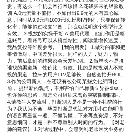
贵，有这么一个机会且行且珍惜 2.花钱买来的经验教
训 A.0元流量不值得，不如付出9.9元的人有真心诚
意，同时从9.9元向1000元以上课程转化，只要保证转
化率，能够超过收支平衡，那么就说明这个模型行之
有效。 3.投放的实操干货 A.善用代理，他们作用是筛
选账号。看账号可以从粉丝粘性，阅读量增长速度，
竞品复投等维度参考。 【我的启发】 1.做对的事和把
事情做对，中间差异很大。同样的人力，财力，物
力，前后拿到的结果都会天差地别。 2.做增长不是拼
谁找的渠道新，性价比，有效。比的是敢投别人不敢
投的渠道，拉来的用户LTV足够长，自然会抬升ROI。
3.作为公司新人，在还没有被公司某些文化所同化
前， 提出新的观点，不用害怕自己标新立异被diss，
也许你的思路，就是公司组织未曾敢突破限制陷阱。
4.请教牛人交流时，打断别人是不是一种不礼貌的行
为？我认为不会，毕竟打断是想让对方用小白能听懂
的语言再重复一遍。不懂装懂，下来再查资源，不好
意思细问，才是一种不尊重别人时间的行为。 【对老
师的建议】 1.对话过程中，会感受到老师因为业务的