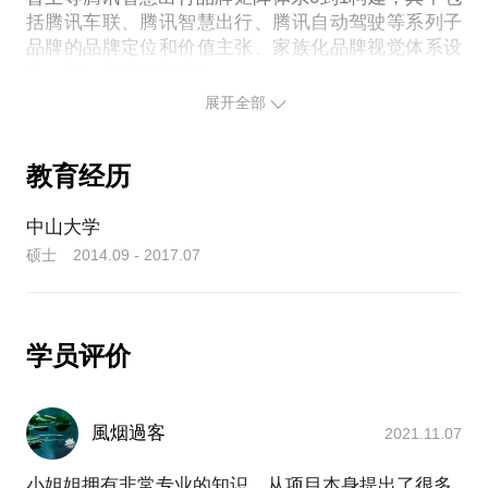
如果您遇到以上疑问，我们可以相约坐下来一起探
括腾讯车联、腾讯智慧出行、腾讯自动驾驶等系列子
讨。
品牌的品牌定位和价值主张、家族化品牌视觉体系设
计，整体品牌资产建设。
展开全部
拥有18年多家国际一流跨国公司工作经验，曾先后就
职于联想、腾讯、华为等多家高新科技企业。丰富的
教育经历
ToB业务市场营销管理经验， 具有出色的品牌管理、
市场策略、整合营销传播能力。 丰富的品牌策划案
中山大学
例，大型市场Campagin项目管理，整合营销传播实施
硕士 2014.09 - 2017.07
经验。成功积累了丰富的合作伙伴、媒体、KOL、行
业协会、技术社区等资源。
学员评价
風烟過客
2021.11.07
小姐姐拥有非常专业的知识，从项目本身提出了很多