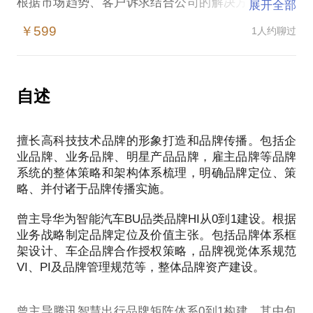
根据市场趋势、客户诉求结合公司的解决方案、技术
展开全部
产品、创新商业模式构建正确的品牌体系架构，这是
￥599
1人约聊过
理性和感性的博弈，值得深入思考和探讨。
品牌战略如何传承业务战略？
自述
企业母品牌、业务品牌、明星产品品牌，雇主品牌之
间的关系是什么？
擅长高科技技术品牌的形象打造和品牌传播。包括企
业品牌、业务品牌、明星产品品牌，雇主品牌等品牌
为什么公司有这么多品牌需要塑造，合理吗？
系统的整体策略和架构体系梳理，明确品牌定位、策
略、并付诸于品牌传播实施。
技术品牌和技术产品名是一回事吗？需要这么多技术
品牌吗？
曾主导华为智能汽车BU品类品牌HI从0到1建设。根据
业务战略制定品牌定位及价值主张。包括品牌体系框
有限的市场预算如何cover众多的品牌宣传？
架设计、车企品牌合作授权策略，品牌视觉体系规范
VI、PI及品牌管理规范等，整体品牌资产建设。
曾主导腾讯智慧出行品牌矩阵体系0到1构建，其中包