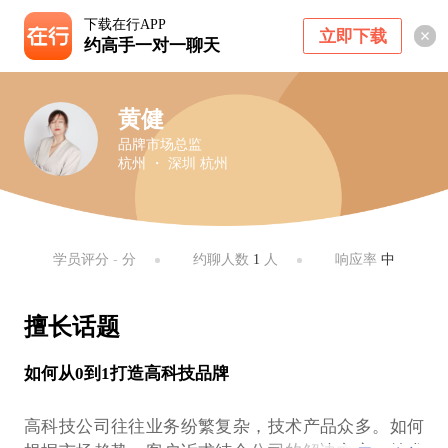
下载在行APP
立即下载
约高手一对一聊天
黄健
品牌市场总监
杭州 ・ 深圳 杭州
学员评分
-
分
约聊人数
1
人
响应率
中
擅长话题
如何从0到1打造高科技品牌
高科技公司往往业务纷繁复杂，技术产品众多。如何