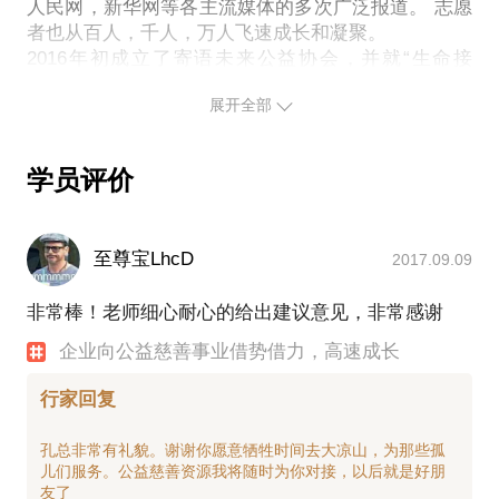
化资料。
人民网，新华网等各主流媒体的多次广泛报道。 志愿
者也从百人，千人，万人飞速成长和凝聚。
如何让广大公益爱心群体更愿意帮助企业共同传播文
2016年初成立了寄语未来公益协会，并就“生命接
化和正能量。
力”公益项目在钓鱼台国宾馆召开了新闻发布会，得到
企业如何通过公益，去借势公媒体以及自媒体的力
展开全部
国家领导人的高度赞扬和支持。 这期间在四川大凉山
量，放大企业的公关传播效果。
地区修建了两所自己的希望小学。 我希望集众人之
力，能为公益组织，爱心人士，以及爱心企业间搭建
学员评价
至尊宝LhcD
2017.09.09
非常棒！老师细心耐心的给出建议意见，非常感谢
企业向公益慈善事业借势借力，高速成长
行家回复
孔总非常有礼貌。谢谢你愿意牺牲时间去大凉山，为那些孤
儿们服务。公益慈善资源我将随时为你对接，以后就是好朋