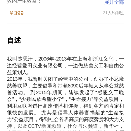
效的产生效益：
展开全部
展示企业实力，借势广泛传播企业知名度美誉度
￥399
21人约聊过
展示企业领导者的人格魅力，更易受他人尊重与崇敬
树立正能量企业文化，提升员工的凝聚力和企业自豪
感
2013年，我创办了小恶魔慈善联盟，主要倡导和带领
自述
8090后年轻人从事公益慈善活动。2016年初成立了寄
语未来公益协会，并就“生命接力”公益项目在钓鱼台
我叫陈思汗，2006年-2013年在上海和浙江义乌，一
国宾馆召开了新闻发布会，得到国家领导人的高度赞
边经营爱田实业有限公司，一边做慈善义工和自由公
扬和支持。我有丰富的慈善活动创办经验，愿意与你
益策划人。
分享：
2013年，我暂时关闭了经营中的公司，创办了小恶魔
如何策划有意义有影响力的高逼格大型慈善公关活动
慈善联盟，主要倡导和带领8090后年轻人从事公益慈
（规格高，盛大, 参与面广）
善活动。 到2015年期间，陆续发起了“感恩义工晚
如何借势公益活动大事件广泛传播企业知名度。
会”，“少数民族希望小学”，“生命接力”等公益项目，
如何借势公益慈善力量，快速拓展各界顶层人脉社交
利用互联网进行高速传播和连接，得到各方的肯定和
圈。
很快的发展。 尤其是倡导人体器官捐献的“生命接
如何借公益力量增加客户信任感
力”公益项目，得到社会各界高层的高度赞赏和大力支
如何让公益成为企业可永久展示的企业形象宣传和文
持，以及CCTV新闻频道，社会与法频道，新华社，