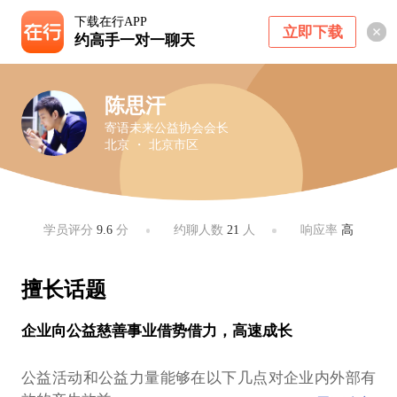
下载在行APP
立即下载
约高手一对一聊天
陈思汗
寄语未来公益协会会长
北京 ・ 北京市区
学员评分
9.6
分
约聊人数
21
人
响应率
高
擅长话题
企业向公益慈善事业借势借力，高速成长
公益活动和公益力量能够在以下几点对企业内外部有