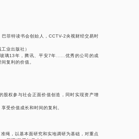
？
合应用？
股投资策略》对投资体系的建立有特别深入
议参阅。
巴菲特读书会创始人，CCTV-2央视财经交易时
械工业出版社）
13年，腾讯、平安7年......优秀的公司的成
时间复利的价值。
的股权参与社会正面价值创造，同时实现资产增
，享受价值成长和时间的复利。
为准绳，以基本面研究和实地调研为基础，对重点