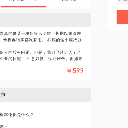
！
素真的是某一块短板么？错！长期以来管理
，长板再结实都没有用。 我说的这个底板就
伙人的股权问题。但是，我们已经进入了合
企业的标配。 生意好做，伙计难合。但如果
题了......雷士照明创始人吴长江、雅虎
￥599
始人张涛、俏江南创始人张兰.......他们
而自己却被迫离开自己打拼下来的江山，好
很多战士不是战死在沙场，而是死在战壕，
熊市
格不合，也不是道路不同，而是股权“不
决。技术或运营出点问题，影响也只是短期发
逆的“车毁人亡”。
根本逻辑是什么？
圈？