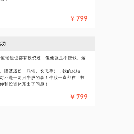
么？
￥799
成功
台、恒瑞他也都有投资过，但他就是不赚钱。这
、隆基股份、腾讯、长飞等），我的总结
对不是一两只牛股的事！牛股一直都在！投
仰和投资体系出了问题！
￥799
公司？
的根本逻辑是什么？
资成功的秘诀是什么？