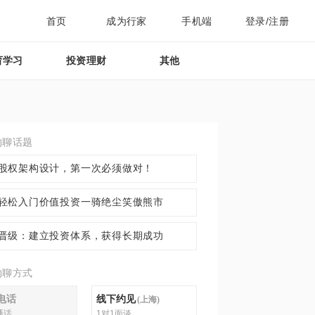
首页
成为行家
手机端
登录/注册
育学习
投资理财
其他
约聊话题
股权架构设计，第一次必须做对！
轻松入门价值投资一骑绝尘笑傲熊市
晋级：建立投资体系，获得长期成功
约聊方式
电话
线下约见
(
上海
)
通话
1对1面谈