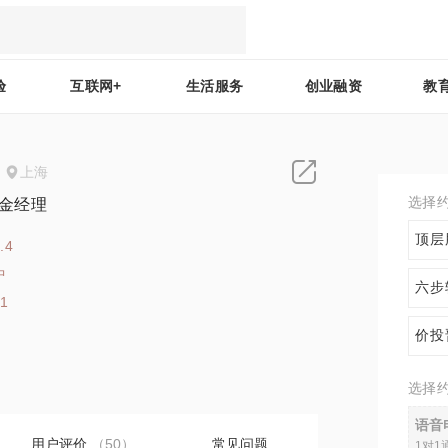
验
互联网+
生活服务
创业融资
教
上海
选择
基金经理
顶层
.4
中
六步
91
价投
选择
语音
用户评价
（50）
常见问题
1对1