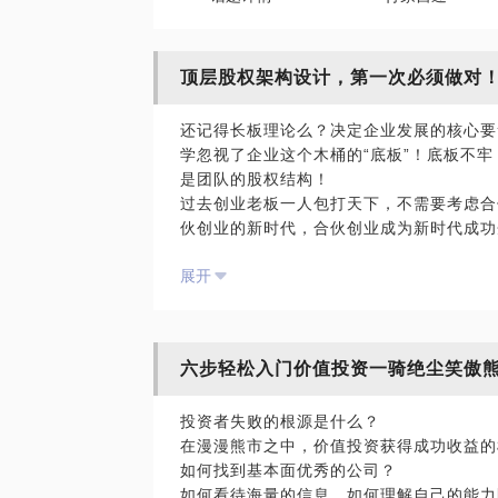
顶层股权架构设计，第一次必须做对
还记得长板理论么？决定企业发展的核心要
学忽视了企业这个木桶的“底板”！底板不牢
是团队的股权结构！
过去创业老板一人包打天下，不需要考虑合
伙创业的新时代，合伙创业成为新时代成功
合伙关系处理不好，创业梦想能否实现都是小问
展开
创始人杨致远、太子奶创始人李途、大众点评创
曾经带领着团队创造了奇迹、登上巅峰，然
不伤感。
我经常说我们的创业者就像战士一样，但是
六步轻松入门价值投资一骑绝尘笑傲
被战友捅死。他们被捅死的核心原因不是性
合”。产品出点问题，可以通过快速迭代解
投资者失败的根源是什么？
展。如果合伙人股权出了问题，经常是不可
在漫漫熊市之中，价值投资获得成功收益的
如何找到基本面优秀的公司？
如何看待海量的信息，如何理解自己的能力