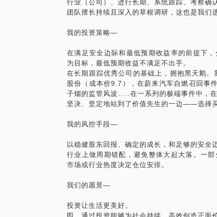
行业（公司）、进行长期、系统跟踪、考察确认
团队擅长持续且深入的草根调研，这也是我们
我的投资策略—
在满足安全边际和最低预期收益率的前提下，
为目标，最低预期收益不满足不出手。
在长期跟踪优秀公司的基础上，拥抱黑天鹅。我
股份（成本价9.7），在蔚来汽车自燃召回事件
子烟的监管风波.....在一系列的极端事件中
坚决、坚定地站到了价值先生的一边——选择
我的风控手段—
以稳健股东回报、确定的成长，和足够的安全
行业上做周期错配，避免整体大起大落。一部
市场或行业热度决定仓位安排。
我们的愿景—
投资让生活更美好。
即，通过投资能够为社会持续、高效创造正面