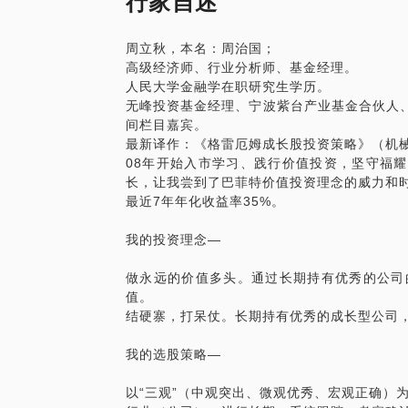
行家自述
如何调研公司?如何获得真实、有效的信息
如何处理交易决策？定性和定量分析怎样结
周立秋，本名：周治国；
如何建立自己的投资体系？《格雷厄姆成长
高级经济师、行业分析师、基金经理。
地阐述。该书由本人翻译，感触特别深，建
人民大学金融学在职研究生学历。
......
无峰投资基金经理、宁波紫台产业基金合伙人、
间栏目嘉宾。
最新译作：《格雷厄姆成长股投资策略》（机
08年开始入市学习、践行价值投资，坚守福耀玻璃
长，让我尝到了巴菲特价值投资理念的威力和
最近7年年化收益率35%。
我的投资理念—
做永远的价值多头。通过长期持有优秀的公司
值。
结硬寨，打呆仗。长期持有优秀的成长型公司
我的选股策略—
以“三观”（中观突出、微观优秀、宏观正确）