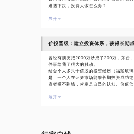
遭遇下跌，投资人该怎么办？
既要会买，也要会卖，中间的玄机到底是什
展开
价投晋级：建立投资体系，获得长期
曾经有朋友把2000万炒成了200万，茅
件事给我了很大的触动。
结合个人多只十倍股的投资经历（福耀玻璃
是：一个人在证券市场能够长期投资成功绝
资者赚不到钱，肯定是自己的认知、价值信
展开
话题重点：
投资者失败的根源是什么？如何避开垃圾的
在动荡的市场之中，能够获得长期投资成功
逆向投资可以获得更多的超额受益，逆向投
买入之后遭遇下跌，怎么办？
优秀的公司如何才能长期持有？