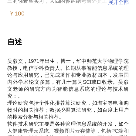
三的你希望实习，大四的你纠结考研还是工作，研一
展开全部
的你期待与导师方向融合，研二的你希望有自己的成
￥100
果，研三的你学位论文总是心中痛……
吴老师为电子信息专业大学生解答在专业学习、考
研、实习等方面的问题，给大家做知识的搬运工。
分答链接
自述
例如：大学应该开设哪些数据库课程——主流数据库
大对比（
吴彦文，1971年出生，博士，华中师范大学物理学院
http://mp.weixin.qq.com/s?
教授，电信学科负责人。长期从事智能信息系统的理
__biz=MzA3NjQxMTgwMg==&tempkey=x8%2Bdi2Y6V%
论与应用研究，已完成著作和专业教材四本，发表国
内外学术论文多篇，有几十篇为SCI或EI收录。吴彦
文老师的研究方向为智能信息系统的理论与技术研
究：。
理论研究包括个性化推荐算法研究，如淘宝等电商购
物时的相关推荐；数据挖掘算法研究，如百度上用户
的搜索分析与相关推荐。
软件技术研究主要是各种管理信息系统的开发，如个
人健康管理云系统、视频图片云存储等，包括PC端和