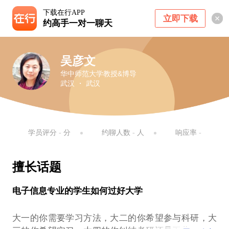
下载在行APP
立即下载
约高手一对一聊天
吴彦文
华中师范大学教授&博导
武汉 ・ 武汉
学员评分
-
分
约聊人数
-
人
响应率
-
擅长话题
电子信息专业的学生如何过好大学
大一的你需要学习方法，大二的你希望参与科研，大