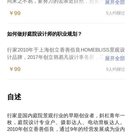
间来之不易，要努力的去亲近自然，想要大面积的草
展开全部
坪和树木。希望自己的花园像公园一样。这种想法当
￥99
5人约聊过
然是合理的，但这些朋友在此后两年左右就会找到
我，然后会告诉我草坪有多么难以打理，看着绿油
油，但是不知道坐在外面干什么，感觉空间缺少内
如何做好庭院设计师的职业规划？
容。当一个大空间给你的感觉是不断花费精力打理，
但又不能给自己带来相对应的乐趣的时候，就是你想
行家2010年于上海创立香善佰良HOMEBLISS景观设
要推翻重做的时候了。
计品牌，2017年创立韩易凡设计事务所，国内知名庭
展开全部
我就是要通过短暂的会面告诉你真正的庭院该如何轻
院景观设计师、摄影达人、电动滑板达人、花园集讲
松享用它！
￥99
9人约聊过
师、园集奖评委。
我将与您在会面中分享：
个人及团队荣当及荣获：第二届中国花园设计大奖
高品质私家花园的布景原则；
赛“园集奖”专业评委、上海市景观学会二零一五年度
花园草坪的个人打理小技巧；
中国景观行业领军人才称号、首届中国花园设计大奖
自述
私家花园的案例分享；
赛“园集奖”二零一六年度新锐花园设计师称号、首届
庭院的多功能使用等。
中国花园设计大奖赛“园集奖”二零一六年度露台、屋
PS：在选择与我见面前，请把你的问题更具体化。毕
行家是国内庭院景观行业的早期创业者，斜杠青年一
顶花园设计最佳作品奖等奖项。作品刊载众多国内专
竟一小时的谈话只能解决一个小问题。请把你的问题
枚，庭院设计专业户、摄影达人、电动滑板达人。
业期刊杂志及图书。
提前发给我，方便我做更精确的准备，提升见面效
2010年创立香善佰良，通过9年的经营发展成为业内
景观行业在国内起步较晚，庭院景观作为景观行业的