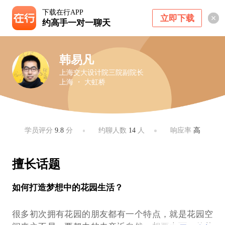
下载在行APP
立即下载
约高手一对一聊天
韩易凡
上海交大设计院三院副院长
上海 ・ 大虹桥
学员评分
9.8
分
约聊人数
14
人
响应率
高
擅长话题
如何打造梦想中的花园生活？
很多初次拥有花园的朋友都有一个特点，就是花园空