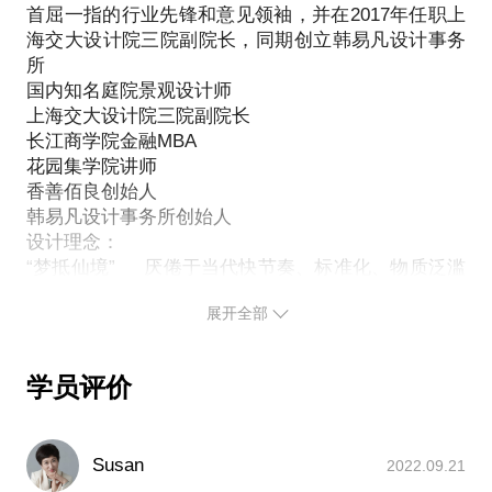
率。
首屈一指的行业先锋和意见领袖，并在2017年任职上
细分领域，真正聚拢成为一个行业更是短短的不到20
海交大设计院三院副院长，同期创立韩易凡设计事务
年，行家作为入行较早并专注在此细分领域深耕的优
所
秀创业者，在业内积累了很高的声誉和知名度，经过
国内知名庭院景观设计师
总结和整理现将这些价值不菲的经验教训分享给大
上海交大设计院三院副院长
家。希望能够在短短的1小时碰面中真正帮助到你。
长江商学院金融MBA
我愿意与你分享的内容包括：
花园集学院讲师
庭院行业是怎么一回事？
香善佰良创始人
怎么成为一名优秀的设计师？
韩易凡设计事务所创始人
设计理念：
怎样获得客户？
“梦抵仙境” 厌倦于当代快节奏、标准化、物质泛滥
如何形成自己的设计特色？
和时间碎片化的都市生活，意图重新为当代人描绘童
什么样的路线才是自己最合适的？
展开全部
真内心的图景，表达充满好奇心的探秘精神，营造令
庭院景观的天花板在哪里？
人感动的奇幻空间体验。
如何处理好设计、施工、养护全流程？
荣誉：
其他你希望了解的任何问题。
学员评价
2018 年度 艾鼎奖
在我们见面之前，希望你能对于问题列一个清单，尽
2018 年度 园集奖 最佳作品奖/最佳创意设计奖
量具体化的描述你的问题，这样有助于我们更高效的
2017 园集奖专家评委
进行沟通，最大化的利用我们讨论话题的时间。请通
Susan
2022.09.21
2016 年度 园集奖 新锐设计师/最佳作品奖
过邮件的方式把你的问题提前发给我，方便我做更为