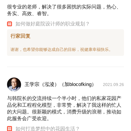
2015 年度 篮圈奖
很专业的老师，解决了很多困扰的实际问题，热心、
精确的准备。期待与你的见面
2015 年度中国景观行业领军人才
务实、高效、睿智。
代表作品：
“乾唐墅”示范区景观软装项目-绿地集团
如何做好庭院设计师的职业规划？
“世界人工智能大会”主会场景观项目-西岸集团
“金汇四季广场”商业屋顶花园设计施工项目-宝虹地产
行家回复
“桃花源著”示范区样板庭院设计项目-红星地产
“威尼斯花园”庭院设计项目-私人
“金虹别墅”庭院设计施工项目-私人
“汤臣湖庭”庭院设计施工项目-私人
“观庭-专庭”庭院设计施工项目-私人
“圣安德鲁斯别墅”庭院设计施工项目-私人
出版物：
王学宗（泓淩）（加blocofking）
2021.09.26
《居尚》《庭院设计》《风格庭院一》《风格庭院
二》《Garden园林》《私家庭院》《景与心会一》
与韩院长的交流持续一个半小时，他们的私家花园产
《景与心会三》《造园行业规范指导手册》《私家花
品化和工程程化模型，非常赞，解决了我这样的忙人
的大问题。很新颖的模式，消费升级的浪潮，推动如
此服务会广受欢迎。
如何打造梦想中的花园生活？