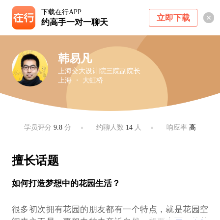
下载在行APP
立即下载
约高手一对一聊天
韩易凡
上海交大设计院三院副院长
上海 ・ 大虹桥
学员评分
9.8
分
约聊人数
14
人
响应率
高
擅长话题
如何打造梦想中的花园生活？
很多初次拥有花园的朋友都有一个特点，就是花园空