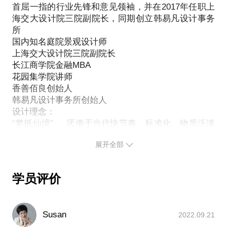
率。
首屈一指的行业先锋和意见领袖，并在2017年任职上
细分领域，真正聚拢成为一个行业更是短短的不到20
海交大设计院三院副院长，同期创立韩易凡设计事务
年，行家作为入行较早并专注在此细分领域深耕的优
所
秀创业者，在业内积累了很高的声誉和知名度，经过
国内知名庭院景观设计师
总结和整理现将这些价值不菲的经验教训分享给大
上海交大设计院三院副院长
家。希望能够在短短的1小时碰面中真正帮助到你。
长江商学院金融MBA
我愿意与你分享的内容包括：
花园集学院讲师
庭院行业是怎么一回事？
香善佰良创始人
怎么成为一名优秀的设计师？
韩易凡设计事务所创始人
设计理念：
怎样获得客户？
“梦抵仙境” 厌倦于当代快节奏、标准化、物质泛滥
如何形成自己的设计特色？
和时间碎片化的都市生活，意图重新为当代人描绘童
什么样的路线才是自己最合适的？
展开全部
真内心的图景，表达充满好奇心的探秘精神，营造令
庭院景观的天花板在哪里？
人感动的奇幻空间体验。
如何处理好设计、施工、养护全流程？
荣誉：
其他你希望了解的任何问题。
学员评价
2018 年度 艾鼎奖
在我们见面之前，希望你能对于问题列一个清单，尽
2018 年度 园集奖 最佳作品奖/最佳创意设计奖
量具体化的描述你的问题，这样有助于我们更高效的
2017 园集奖专家评委
进行沟通，最大化的利用我们讨论话题的时间。请通
Susan
2022.09.21
2016 年度 园集奖 新锐设计师/最佳作品奖
过邮件的方式把你的问题提前发给我，方便我做更为