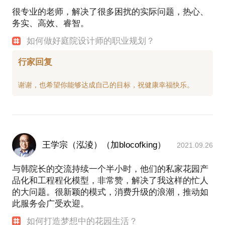
2015 年度 篮圈奖
很专业的老师，解决了很多困扰的实际问题，热心、
精确的准备。期待与你的见面
2015 年度中国景观行业领军人才
务实、高效、睿智。
代表作品：
“乾唐墅”示范区景观软装项目-绿地集团
如何做好庭院设计师的职业规划？
“世界人工智能大会”主会场景观项目-西岸集团
“金汇四季广场”商业屋顶花园设计施工项目-宝虹地产
行家回复
“桃花源著”示范区样板庭院设计项目-红星地产
“威尼斯花园”庭院设计项目-私人
“金虹别墅”庭院设计施工项目-私人
“汤臣湖庭”庭院设计施工项目-私人
“观庭-专庭”庭院设计施工项目-私人
“圣安德鲁斯别墅”庭院设计施工项目-私人
出版物：
王学宗（泓淩）（加blocofking）
2021.09.26
《居尚》《庭院设计》《风格庭院一》《风格庭院
二》《Garden园林》《私家庭院》《景与心会一》
与韩院长的交流持续一个半小时，他们的私家花园产
《景与心会三》《造园行业规范指导手册》《私家花
品化和工程程化模型，非常赞，解决了我这样的忙人
的大问题。很新颖的模式，消费升级的浪潮，推动如
此服务会广受欢迎。
如何打造梦想中的花园生活？