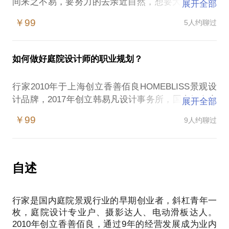
间来之不易，要努力的去亲近自然，想要大面积的草
展开全部
坪和树木。希望自己的花园像公园一样。这种想法当
￥99
5人约聊过
然是合理的，但这些朋友在此后两年左右就会找到
我，然后会告诉我草坪有多么难以打理，看着绿油
油，但是不知道坐在外面干什么，感觉空间缺少内
如何做好庭院设计师的职业规划？
容。当一个大空间给你的感觉是不断花费精力打理，
但又不能给自己带来相对应的乐趣的时候，就是你想
行家2010年于上海创立香善佰良HOMEBLISS景观设
要推翻重做的时候了。
计品牌，2017年创立韩易凡设计事务所，国内知名庭
展开全部
我就是要通过短暂的会面告诉你真正的庭院该如何轻
院景观设计师、摄影达人、电动滑板达人、花园集讲
松享用它！
￥99
9人约聊过
师、园集奖评委。
我将与您在会面中分享：
个人及团队荣当及荣获：第二届中国花园设计大奖
高品质私家花园的布景原则；
赛“园集奖”专业评委、上海市景观学会二零一五年度
花园草坪的个人打理小技巧；
中国景观行业领军人才称号、首届中国花园设计大奖
自述
私家花园的案例分享；
赛“园集奖”二零一六年度新锐花园设计师称号、首届
庭院的多功能使用等。
中国花园设计大奖赛“园集奖”二零一六年度露台、屋
PS：在选择与我见面前，请把你的问题更具体化。毕
行家是国内庭院景观行业的早期创业者，斜杠青年一
顶花园设计最佳作品奖等奖项。作品刊载众多国内专
竟一小时的谈话只能解决一个小问题。请把你的问题
枚，庭院设计专业户、摄影达人、电动滑板达人。
业期刊杂志及图书。
提前发给我，方便我做更精确的准备，提升见面效
2010年创立香善佰良，通过9年的经营发展成为业内
景观行业在国内起步较晚，庭院景观作为景观行业的