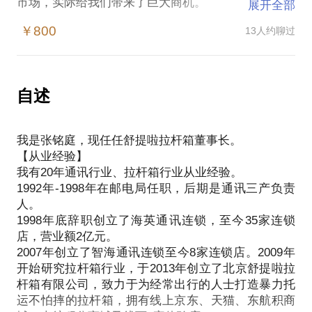
市场，实际给我们带来了巨大商机。
展开全部
俗话说：战乱出英雄，但这批英雄的辈出必须依托于
￥800
13人约聊过
品牌建设，因为只有品牌才能有附加值，只有附加值
高才有利润，只有企业盈利才能给国家带来税收，由
此可见，打造国产品牌也是国家经济结构调整的重要
内容之一。所以，这是个有挑战的时代，又是一个打
自述
造品牌机会最大的时代。 在这样的情况下，创业品牌
打造者及多年品牌经营者容易遭遇：
我是张铭庭，现任任舒提啦拉杆箱董事长。
打造品牌的路径不清晰，导致盈利模式不清晰，无法
【从业经验】
盈利及快速复制。
我有20年通讯行业、拉杆箱行业从业经验。
品牌的独特功能卖点提炼不对，导致顾客不买单，无
1992年-1998年在邮电局任职，后期是通讯三产负责
法产生销售。
人。
由于以上两点原因，发展缓慢且盈利能力弱，导致团
1998年底辞职创立了海英通讯连锁，至今35家连锁
队士气不足，主观积极性不高，执行力容易下降。
店，营业额2亿元。
我在多年经营过程中，拥有一个成功的区域通讯连锁
2007年创立了智海通讯连锁至今8家连锁店。2009年
品牌海英通讯，35家连锁店，营业额2亿元。
开始研究拉杆箱行业，于2013年创立了北京舒提啦拉
自2013年在北京创立舒提啦拉杆箱全国品牌以来，盈
杆箱有限公司，致力于为经常出行的人士打造暴力托
利模式已经形成，并拥有线上京东、天猫、东航积分
运不怕摔的拉杆箱，拥有线上京东、天猫、东航积商