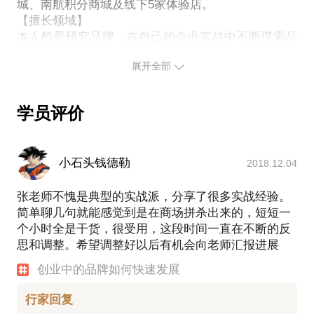
商城、南航积分商城及5家线下体验店，2017年开始
城、南航积分商城及线下5家体验店。
【擅长领域】
走出北京，拓展全国重点城市。
本人酷爱研究品牌，在自己的企业实战中不断摸索品
我热爱品牌并愿意潜心学习与研究，自2009年至今，
牌发展路径，并形成独有体系，使自己的企业小有成
始终跟随中国实战定位专家徐廉政先生学习品牌打造
展开全部
就。团队250人左右，本人有极强的团队管理经验和
的真正路径，在自己企业进行了有效实践， 总结了一
人才培养经验。 自从创办3个企业以来，天天研究如
套有效的品牌发展经验。同时也指导了一些品牌发
何把企业的独特功能点与顾客的利益需求点进行有效
展，得到了企业好评。我多年积累的经验能帮助您在
学员评价
结合，积累了打通企业与顾客之间通道的丰富经验，
品牌发展路上少走弯路，，间接节省成本，并快速找
能帮助大家迅速找到自己品牌的差异化特点，快速与
到盈利模式，从市场竞争中脱颖而出。 我愿意与你分
顾客利益需求链接。能帮助企业减少中间环节，有效
享的内容包括：
小石头钱德勒
2018.12.04
传达信息，间接的节省成本和时间，为企业创造销售
教您清晰品牌的发展路径，找到属于您的盈利模式。
业绩。
张老师不愧是典型的实战派，分享了很多实战经验。
教您找到品牌的差异化特点以及顾客真正需求。
【行业观点】
简单聊几句就能感觉到是在商场拼杀出来的，短短一
在市场竞争激烈今天，有两大成本看不见，但对企业
教您如何打通品牌与顾客之间的通道，产生销售，推
个小时全是干货，很受用，这段时间一直在不断的反
起着生死攸关的作用，一个是你的传达顾客不买单，
动团队士气上升。
思和调整。希望调整好以后有机会向老师汇报进展
造成直接经济损失，二是第一个动作不对，造成时间
PS.在选择与我见面前，请把你的问题更具体化。毕
浪费和团队士气不足。
竟一小时的谈话只能解决一个小问题。请把你的问题
创业中的品牌如何快速发展
多年实战经验，让我积累了这方面的丰富经验。 决定
提前发给我，方便我做更精确的准备，提升见面效
干一件事情也许并不难，找对方法干成确实不容易，
行家回复
所以，创始人应该静下心来探讨、思考方式方法和趋