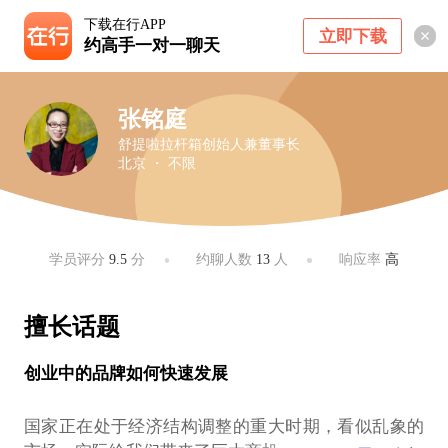
下载在行APP
立即下载
约高手一对一聊天
张铭庭
舒提啦拉杆箱创始人兼董事长
北京 ・ 不限
学员评分
9.5
分
约聊人数
13
人
响应率
高
擅长话题
创业中的品牌如何快速发展
国家正在处于经济结构调整的重大时期，看似乱象的