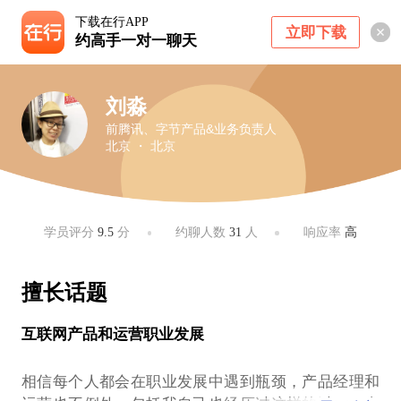
下载在行APP
立即下载
约高手一对一聊天
刘淼
前腾讯、字节产品&业务负责人
北京 ・ 北京
学员评分
9.5
分
约聊人数
31
人
响应率
高
擅长话题
互联网产品和运营职业发展
相信每个人都会在职业发展中遇到瓶颈，产品经理和