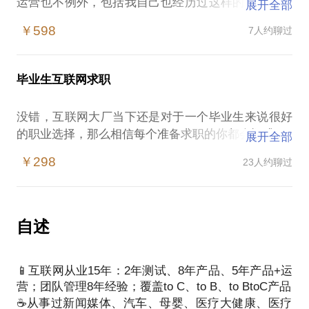
运营也不例外，包括我自己也经历过这样的过程。真
展开全部
的会有职场中年危机吗？到底去创业公司还是互联网
￥598
7人约聊过
大厂？还是机会上岸？大厂的职级晋升有没有套路？
生完孩子到底如何平衡家庭和事业？如何让老板喜欢
自己？或者我是技术想转产品怎么做？我是产品想转
毕业生互联网求职
运营可以吗？……相信我，这些问题水姐都经历过，
没错，互联网大厂当下还是对于一个毕业生来说很好
的职业选择，那么相信每个准备求职的你都会疑惑：
展开全部
（1）如何入门产品经理和内容运营
￥298
23人约聊过
（2）产品经理/内容运营需要具备哪些素养和能力
（3）产品策划/内容运营工作方法论
自述
📱互联网从业15年：2年测试、8年产品、5年产品+运
营；团队管理8年经验；覆盖to C、to B、to BtoC产品
☕️从事过新闻媒体、汽车、母婴、医疗大健康、医疗