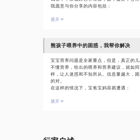
我愿意与你分享的内容包括：
帮助家长解决各种有关营养的困惑
如何健康瘦身饮食
科普喂养过程中的心理和饮食教育问题
展开
正确的运动方法
PS.在选择与我见面前，请把你的问题更
量身营养调整
题。请把你的问题提前发给我，方便我做更
PS.在选择与我见面前，请把你的问题更
面。
题。请把你的问题提前发给我，方便我做更
熊孩子喂养中的困惑，我帮你解决
面。
宝宝营养问题是全家重点，但是，真正的儿
【在行郑重提示】：此话题内容仅为该行家
不懂营养，给出的喂养和营养建议，就如同
点，仅供学员参考所用。如您或您的家人有
样，让人迷惑和不知所从。信息量越大，困
诊。本话题内容及行家观点不代表平台观点
的对。
在这样的情况下，宝爸宝妈容易遭遇：
两代人喂养观念不同，造成家庭矛盾；
展开
东西方喂养理念不同，不知听谁是好；
不同专家的意见不同，家长左右矛盾；
食品安全是主流问题，食物选择困难；
以为自己喂养方法对，宝宝其实营养不足或
我在十余年的母婴临床营养经验，见过数万
的心头忧，是为数不多的临床儿科营养师。