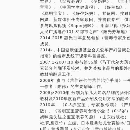
世界》、《父母必读》、《孕妈咪》、《母子
宝宝》、《中国学生健康报》、《好主妇》、
《聪明宝宝》、《好孕妈妈》、摇篮网、搜狐
网媒、新媒体担任专家顾问、并提供专栏、供
参与凤凰视频《Super妈咪》、湖南卫视《
人民广播电台101.8“都市之声”《阳光芳草
2014-2015 惠氏百年意见领袖（营养专家身
成员。
2014-，中国健康促进基金会关爱孕产妇健
指南》的编审及线下课堂科普讲座。
2007.1-2007.10 参与第35版《马丁代
素部分的翻译及校对。并为某知名品牌的肠外内
教材的翻译工作。
2008年 参与《营养评估与营养治疗手册》一书（原
一作者：陈伟）的主要翻译工作。
2008及2010年 分别为某几大知名品牌的肠
教材及2010年度新产品介绍及使用方法的翻译
2010年—《0-3岁宝宝，专家教你喂》
版）、《聪明宝宝营养与食谱小全书（0~3岁
妈咪最关注之宝宝喂养问题》（山东出版社）
社/凤凰汉竹）主编、日本经典幼儿食育绘本/
6册）营养手册（长江少年儿童出版社出版）