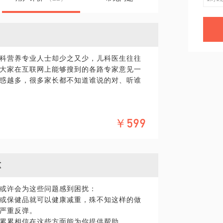
科营养专业人士却少之又少，儿科医生往往
大家在互联网上能够搜到的各路专家意见一
惑越多，很多家长都不知道谁说的对、听谁
￥599
者营养超标
重
个宝宝，听过无数家庭的故事，卸下过他们
具体背景和经验，我的个人简介中有详细介
或许会为这些问题感到困扰：
，便知专业度。
或保健品就可以健康减重，殊不知这样的做
严重反弹。
累累相信在这些方面能为你提供帮助。