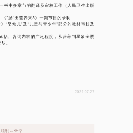
养治疗学》一书中多章节的翻译及审校工作（人民卫生出版
堂》、《“肠”出营养来3》一期节目的录制
材》“婴幼儿”及“儿童与青少年”部分的教材审核及
涵括。咨询内容的广泛程度，从营养到星象全覆
未尽。
2024.07.27
利～🌹🌹