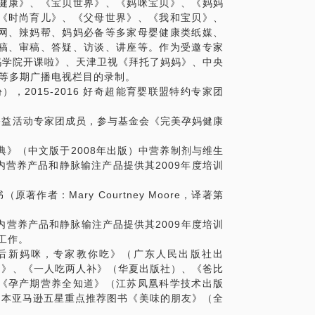
健康》、《宝贝世界》、《妈咪宝贝》、《妈妈
《时尚育儿》、《父母世界》、《我和宝贝》、
网、辣妈帮、妈妈必备等多家母婴健康类纸媒、
稿、审稿、答疑、访谈、讲座等。作为受邀专家
辣妈学院开课啦》、天津卫视《拜托了妈妈》、中央
地》等多期广播电视栏目的录制。
份），2015-2016 好奇超能育婴联盟特约专家团
康公益活动专家团成员，参与基金会《完美孕妈健康
尔大药典》（中文版于2008年出版）中营养制剂与维生
营养产品和静脉输注产品提供其2009年度培训
著作者：Mary Courtney Moore，译著第
外内营养产品和静脉输注产品提供其2009年度培训
工作。
《产后新妈咪，专家教你吃》（广东人民出版社出
）》、《一人吃两人补》（华夏出版社）、《爸比
《孕产期营养全知道》（江苏凤凰科学技术出版
日本亚马逊五星重点推荐图书《美味的朋友》（全