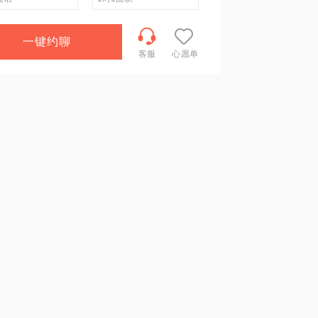
一键约聊
客服
心愿单