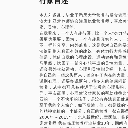
行家自述
绍，或者在各大搜索引擎输入我的全名搜索
我愿意与你分享的内容包括：
本人刘遂谦，毕业于悉尼大学营养与膳食管理
帮助家长确定宝宝生长发育是否正常；
澳大利亚营养师协会注册执业营养师，喜欢美
帮助家长鉴别喂养方法是否科学；
座、灵性、心理等。
帮助家长解决各种有关营养的困惑；
在我看来，一个人有趣与否，比一个人“努力”
科普喂养过程中的心理和饮食教育问题。
否更为重要，因为，一个有趣且真实的人，一
PS.在选择与我见面前，请把你的问题更
不一样的分享。内外兼修，这是我对自己的要
题。请把你的问题提前发给我，方便我做更
法给到别人真正有效的建议，身体力行方能感
面。
但是，凭借自我的心理建设、运动健身和灵性
马甲线，找回了一部分心想事成的灵性力量。
还会额外收获运动、心理和灵性指导喔！其实
你自己的一些念头而来，整合好了内在的力量
说到心理，还要多说两句，很多人的健康问题
营养，从中都可见各种源于父母的心理影响
导，事实证明，心理建议对家长的帮助往往比
石的，一个不快乐的孩子，是没有办法真正健
至于我的个人简介，如下所述，但，都是我的“
的精神食粮的一小部分，真正的营养，都在那些
2006年～2013年，北京新世纪儿童医院，临
床营养师 我在临床营养行业从业10年，期间有