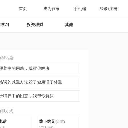
首页
成为行家
手机端
登录/注册
育学习
投资理财
其他
约聊话题
喂养中的困惑，我帮你解决
错误的减重方法毁了健康误了体重
子喂养中的困惑，我帮你解决
约聊方式
电话
线下约见
(
北京
)
通话
1对1面谈