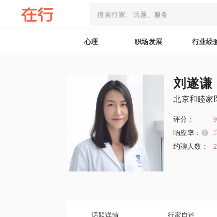
心理
职场发展
行业经
刘遂谦
北京和睦家
评分：
9
响应率：
约聊人数：
话题详情
行家自述