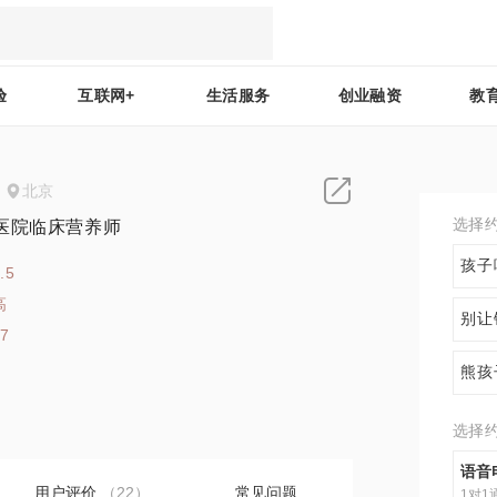
验
互联网+
生活服务
创业融资
教
北京
选择
医院临床营养师
孩子
.5
高
别让
27
熊孩
选择
语音
用户评价
（22）
常见问题
1对1