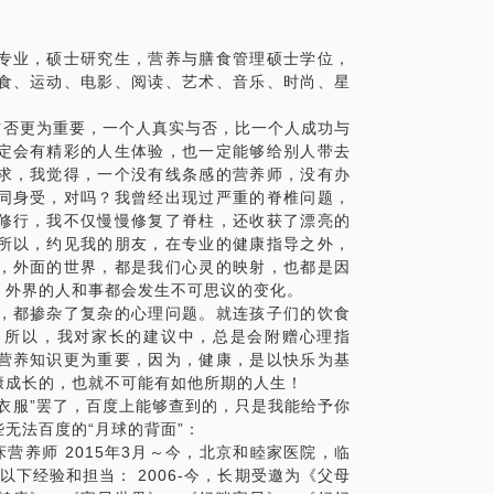
，便知专业度。
专业，硕士研究生，营养与膳食管理硕士学位，
食、运动、电影、阅读、艺术、音乐、时尚、星
与否更为重要，一个人真实与否，比一个人成功与
定会有精彩的人生体验，也一定能够给别人带去
具体化。毕竟一小时的谈话只能解决一个小问
求，我觉得，一个没有线条感的营养师，没有办
精确的准备，提升见面效率。期待与你的见
同身受，对吗？我曾经出现过严重的脊椎问题，
修行，我不仅慢慢修复了脊柱，还收获了漂亮的
所以，约见我的朋友，在专业的健康指导之外，
，外面的世界，都是我们心灵的映射，也都是因
，外界的人和事都会发生不可思议的变化。
，都掺杂了复杂的心理问题。就连孩子们的饮食
。所以，我对家长的建议中，总是会附赠心理指
营养知识更为重要，因为，健康，是以快乐为基
康成长的，也就不可能有如他所期的人生！
衣服”罢了，百度上能够查到的，只是我能给予你
无法百度的“月球的背面”：
床营养师 2015年3月～今，北京和睦家医院，临
以下经验和担当： 2006-今，长期受邀为《父母