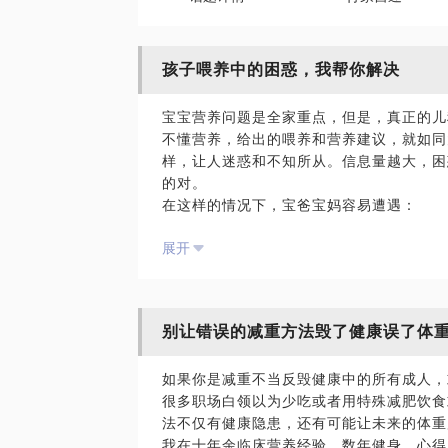
孩子喂养中的困惑，我帮你解决
宝宝营养问题是全家重点，但是，真正的儿
不懂营养，给出的喂养和营养建议，就如同
样，让人迷惑和不知所从。信息量越大，困
的对。
在这样的情况下，宝爸宝妈容易遭遇：
两代人喂养观念不同，造成家庭矛盾
展开
东西方喂养理念不同，不知听谁是好
不同专家的意见不同，家长左右矛盾
食品安全是主流问题，食物选择困难
以为自己喂养方法对，宝宝其实营养不足或
别让错误的减重方法毁了健康误了体
我在十余年的母婴临床营养经验，见过数万
的心头忧，是为数不多的临床儿科营养师。
如果你是减重不当反毁健康中的所有成人，
绍，或者在各大搜索引擎输入我的全名搜索
很多职场白领以为少吃或者用特殊减肥饮食
我愿意与你分享的内容包括：
法不仅有健康隐患，还有可能让未来的体重
帮助家长确定宝宝生长发育是否正常
我在十年余临床营养经验，数年健身，心得
帮助家长鉴别喂养方法是否科学