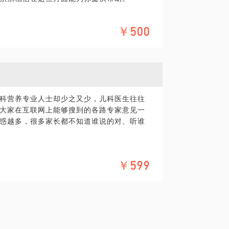
￥500
具体化。毕竟一小时的谈话只能解决一个小问
精确的准备，提升见面效率。期待与你的见
具体化。毕竟一小时的谈话只能解决一个小问
精确的准备，提升见面效率。期待与你的见
科营养专业人士却少之又少，儿科医生往往
在医疗健康领域的的个人经验、意见或观
大家在互联网上能够搜到的各路专家意见一
诊疗需求，在行请您前往正规医院进行就
惑越多，很多家长都不知道谁说的对、听谁
，平台对话题内容不予担保，烦请知悉。
￥599
者营养超标。
个宝宝，听过无数家庭的故事，卸下过他们
具体背景和经验，我的个人简介中有详细介