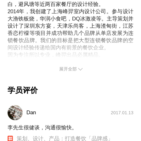
白，避风塘等近两百家餐厅的设计经验。
我愿意与你分享的内容包括：
2014年，我创建了上海峰羿室内设计公司。参与设计
了解小餐饮在空间上与大型连锁餐饮的区别，KFC怎
大渔铁板烧，华润小食吧，DQ冰激凌等。主导策划并
么设计自己的餐厅！
设计了深圳东方宴，天津乐尚客，上海渣甸街，江苏
如何从对顾客的定位看餐厅空间设计，以销售为零界
香恋柠檬等项目并成功帮助几个品牌从单店发展为连
点看空间设计在整个餐饮项目中的位置！
锁餐饮品牌。我们的目标是把大型连锁餐饮品牌的空
连锁餐饮室内环境要注意哪些问题！
间设计经验传递给国内有前景的餐饮企业。
餐饮设计师与其他设计师能力到底哪里不同？
PS.在选择与我见面前，请把你的问题更具体化。毕
展开全部
竟一小时的谈话只能解决一个小问题。请把你的问题
提前发给我，方便我做更精确的准备，提升见面效
学员评价
Dan
2017.01.13
李先生很健谈，沟通很愉快。
策划、设计、产品：打造餐饮「品牌感」