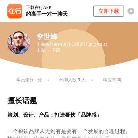
下载在行APP
立即下载
约高手一对一聊天
李世峰
上海峰羿室内设计公司设计总监/CEO
上海 ・ 不限
学员评分
-
分
约聊人数
3
人
响应率
高
擅长话题
策划、设计、产品：打造餐饮「品牌感」
一个餐饮品牌从无到有是要有一个发展的合理过程。