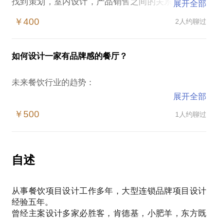
找到策划，室内设计，产品销售之间的关系。使一个
展开全部
餐饮项目，快速的成为具有“品牌感”的餐饮项目，再
￥400
2人约聊过
成为具有“品牌感”的连锁餐饮项目。通过我们对大品
牌的了解和帮助小品牌发展的实战经验，帮助有前景
的品牌快速的成长。
如何设计一家有品牌感的餐厅？
以产品销售作为零界点:
到底什么阻碍了你的餐厅发展？
未来餐饮行业的趋势：
销售一份食品一共分几步？
展开全部
策划，环境，产品中间到底是什么样的关系？
餐饮项目品牌化，品牌餐饮连锁化。
通过对以上问题的深入剖析找到餐饮项目发展的障
￥500
1人约聊过
在这样的情况下，餐饮从业者，室内设计从业者会想
碍，通过对连锁餐饮的了解更快的帮助中小型餐饮项
了解以下问题：
为什么现在小餐饮越来越难做？
餐厅空间设计真的是餐饮项目的次要环节吗？
自述
大品牌单店投资真的比小餐饮高吗？
什么设计师都能来把控餐饮设计项目吗？
从事餐饮项目设计工作多年，大型连锁品牌项目设计
我在上海峰羿室内设计有限公司设计总监李式峰，从
经验五年。
事餐饮项目设计工作多年，大型连锁品牌项目设计经
曾经主案设计多家必胜客，肯德基，小肥羊，东方既
验五年。