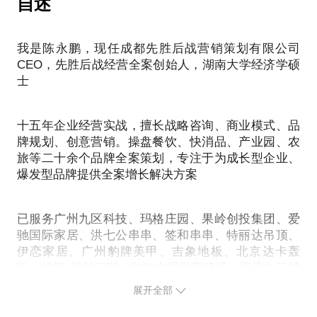
自述
牌营销策划？
我是陈永鹏，现任成都先胜后战营销策划有限公司
诸葛亮的隆中对价值连城，刘备据此拜诸葛亮为丞
CEO，先胜后战经营全案创始人，湖南大学经济学硕
相。但是如果诸葛亮把隆中对卖给刘表或者吕布呢？
士
可能分文不值。
成为年薪30万的品牌策划总监，最关键的步骤是，
1、准确评估自己优势、能力、兴趣、目标。
十五年企业经营实战，擅长战略咨询、商业模式、品
2、找准外部的一个平台、行业、品牌，就像诸葛亮只
牌规划、创意营销。操盘餐饮、快消品、产业园、农
找刘备策划一样。
旅等二十余个品牌全案策划，专注于为成长型企业、
3、在这个平台上掀起一股风浪，取得突破性亮点。
爆发型品牌提供全案增长解决方案
4、使得自己在这个领域成为小专家、小行家。
已服务广州九区科技、玛格庄园、果岭创投集团、爱
驰国际家居、洪七公串串、签和串串、特丽达吊顶、
伊恋家居、广州豹牌美甲、吉象地板、北京达卡轰
趴、战蚝·厨献江湖、甘洛中国最美猪场、双流九江城
市品牌定位、中资国本集团……
展开全部
主要成果：