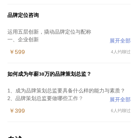
3、洞察现阶段营销存在的问题。
在过去十年的营销策划中，我取过的品牌名字：洪七
确定品牌定位、商业模式、产品结构、组织架构、营
4、营销关键点、利润点、创新点的诊断与规划。
公串串，签和串串，自燃界轰趴，达卡轰趴，豹牌美
品牌定位咨询
甲，小小超人（运动馆），明月心（护肤品），真美
牙科，三山论道（茶品牌），龙门青（茶叶），战蚝·
运用五层创新，撬动品牌定位与配称
厨献江湖，……已获得公司与注册商标。
一、企业创新
展开全部
1、定命，2、赛道，3、目标，4、路径
￥599
4人约聊过
二、品牌创新
1、文化创，2、品类，3、特性
三、产品创新
如何成为年薪30万的品牌策划总监？
1、理念，2、造型创，3、功能
四、营销创新
1、成为品牌策划总监要具备什么样的能力与素质？
1、文案，2、视觉，3、体验，4、活动
2、品牌策划总监要做哪些工作？
展开全部
五、运营创新
3、如何判定自己现在或未来一两年能够胜任这个岗
1、成本，2、渠道，3、裂变，4、会员
￥399
6人约聊过
位？
4、如何建立高效的快速训练通道，争取一两年完全胜
分解企业、品牌、产品、营销、运营创新的方法与路
任这个职位？
径，探求品牌的独特竞争优势，通过我操作五层定位
5、现阶段该选择什么样的行业、企业、产品，去做品