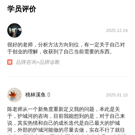
1、战蚝·厨献江湖品牌升级与招商，已布局川渝10余
学员评价
家店，每店年营收破1000万。
2、洪七公吃串串品牌全案策划：打造射雕武侠文化
IP 。塑造洪七公吃货美食家 IP 形象，已成为成都串
2025.12.24
串界的网红品牌。洪七公全球门店超过500家。
3、为中资国本甘洛县40万头生猪养殖项目策划“中国
很好的老师，分析方法方向到位，有一定关于自己对
最美猪场”品牌定位，成为省领导2021视察项目。
于创业的理解，收获到了自己当前需要的东西。
4、为中资国本做彭州1300亩农旅田园综合体项目规
划，已获得彭州市政府申报通过。
品牌咨询+品牌诊断
5、为汉源县策划第五届国际贡椒采摘节，获得全县上
下一致好评。
6、为双流九江镇提炼城市品牌定位：宜居宜商大美九
江，成都西大门，文创集聚地。
桃林溪鱼 
2025.01.15
7、为美辰集团旗下轻医美品牌策划CIS文化系统、品
项系统整体规划……
陈老师从一个新角度重新定义我的问题，本此是关
8、攀枝花第36中小学校园文化策划：文化理念、教
于，护城河的咨询，目前我能想到的是，对于自己来
学楼文化墙、校园景观规划。
说，其实热情和自己的成长迭代是自己最大的护城
9、作为四川省双创大讲堂创业导师，为全省创业者
河，外部的护城河能做的尽量去做，实在不行了就往
做“品牌大厦”讲座。