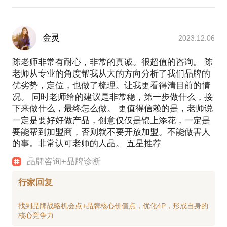
浴室风暖，从头到脚1秒速热
护眼浴霸，婴儿般的呵护
金灵
2023.12.06
2、活动促销类
十年疯一回，人人有红包
陈老师非常有耐心，非常的真诚。很超值的咨询。 陈
6周年大促风暴，狂降红包雨
老师从专业的角度帮我从大的方向分析了我们品牌的
1元/片，全城限量500户
优劣势，定位，也做了梳理。让我更看得清目前的情
3、品牌定位类
况。 同时老师给的建议是非常稳，第一步做什么，接
全屋整装用百年（百年印象全屋定制家居）
下来做什么，最终怎么做。 更值得信赖的是，老师说
给平民一个贵族的家
一定是要好好做产品，创意仅仅是锦上添花，一定是
用厨房高手底料，每周吃一次火锅
要能帮到加盟商，否则就不要开放加盟。不能做害人
的事。非常认可老师的人品。 五星推荐
4、营销成果
品牌咨询+品牌诊断
爱驰国际家居“夜总惠，一晚十万”，2018年7月28日收
获300万销售业绩。
行家回复
特丽达双光LED灯，可用50年。新品概念创意自2013
以来，保持单品每年800万营销业绩。
找到品牌战略机会点+品牌核心价值点，优化4P，形成自身的
洪七公串串品牌定位，网络招商，品牌年度业绩从
2017年的3000万增至2020年的3亿。