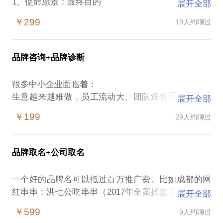
1、使命愿景：最终目的
展开全部
2、目标制定：路径规划
￥299
19人约聊过
3、资源保障：支撑配称
4、组织架构：执行推进
5、客户定位：为谁服务
品牌咨询+品牌诊断
6、产品定位：如何服务
7、市场定位：解决竞争
很多中小企业面临着：
8、品牌定位：解决认知
生意越来越难做，员工流动大、团队难管理，利润越
展开全部
9、传播定位：解决感知
来越少等经营问题。
10、营销定位：实现结果
￥199
29人约聊过
是什么原因导致的呢？市场变化快，竞争大，员工不
先有品牌诊断，后有营销规划。
给力，客户资源少……？
品牌取名+公司取名
这些只是表象……找不到关键因素，找不到发力原
二、营销规划
点，犹如盲人摸象，无法终结竞争。
一个好的品牌名可以抵过百万推广费。比如成都的网
1、流量池-接触点-爆品-培育-信任-成交-裂变，营销
红串串：洪七公吃串串（2017年全案操盘案例，目前
展开全部
通路分析。
全国300家门店，年营收过亿元）
帮你找到制约品牌提升的关键性要素，突破企业发展
￥599
9人约聊过
2、现阶段营销的方法、效果评估。
的瓶颈。