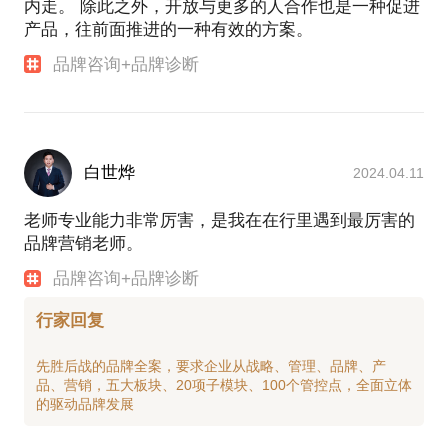
内走。 除此之外，开放与更多的人合作也是一种促进
10、文化彩妆品牌—時玖脂全案策划：品牌取名，文
产品，往前面推进的一种有效的方案。
化定位，品牌 MI/VI 系统，产品理念策划。
品牌咨询+品牌诊断
品牌主题创意：
1、爱驰国际家居品牌升级：10000平米欧式家居艺术
大师。
2、洪七公串串品牌定位：中国首家武侠文化串串IP定
白世烨
2024.04.11
位。
3、广州九区科技共享按摩椅：首家茶楼共享按摩椅，
老师专业能力非常厉害，是我在在行里遇到最厉害的
腰酸背痛用九区。
品牌营销老师。
4、吉象地板：轻运动潮牌地板。
品牌咨询+品牌诊断
5、厨房高手火锅底料：用厨房高手底料，每周吃一次
火锅。
行家回复
6、互联网社交，聊会儿：10秒下单，立刻见面。
7、成都签和串串：签和串串和而不同。
先胜后战的品牌全案，要求企业从战略、管理、品牌、产
品、营销，五大板块、20项子模块、100个管控点，全面立体
营销创意
1、新品推广类
双光LED灯，使用50年