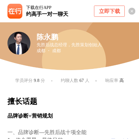
下载在行APP
立即下载
约高手一对一聊天
陈永鹏
先胜后战总经理，先胜策划创始人
成都 ・ 成都
学员评分
9.8
分
约聊人数
67
人
响应率
高
擅长话题
品牌诊断+营销规划
一、品牌诊断—先胜后战十项全能